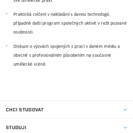
své umělecké praxi.
Praktická cvičení v nakládání s danou technologií,
případně další program společných aktivit v režii pozvané
osobnosti.
Diskuze o výzvách spojených s prací v daném médiu a
obecně s profesionálním působením na současné
umělecké scéně.
CHCI STUDOVAT
Pojďte na FaVU
STUDUJI
Nabídka ateliérů