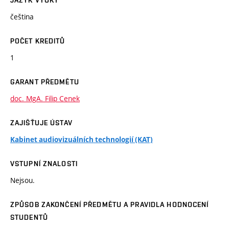
JAZYK VÝUKY
čeština
POČET KREDITŮ
1
GARANT PŘEDMĚTU
doc. MgA. Filip Cenek
ZAJIŠŤUJE ÚSTAV
Kabinet audiovizuálních technologií (KAT)
VSTUPNÍ ZNALOSTI
Nejsou.
ZPŮSOB ZAKONČENÍ PŘEDMĚTU A PRAVIDLA HODNOCENÍ
STUDENTŮ