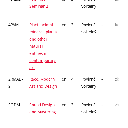
Seminar 2
volitelný
4PAM
Plant, animal,
en
3
Povinně
-
kol
mineral: plants
volitelný
and other
natural
entities in
contemporary
art
2RMAD-
Race, Modern
en
4
Povinně
-
zk
S
Art and Design
volitelný
SODM
Sound Design
en
3
Povinně
-
zá
and Mastering
volitelný