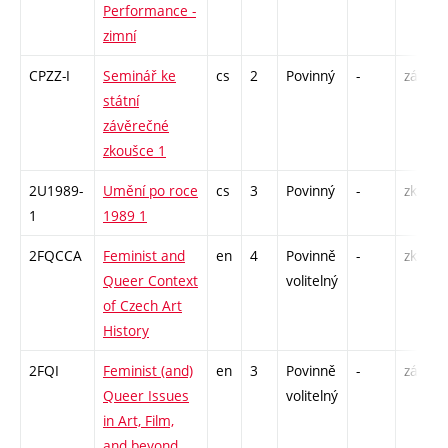
Performance -
zimní
CPZZ-I
Seminář ke
cs
2
Povinný
-
zá
státní
závěrečné
zkoušce 1
2U1989-
Umění po roce
cs
3
Povinný
-
zk
1
1989 1
2FQCCA
Feminist and
en
4
Povinně
-
zk
Queer Context
volitelný
of Czech Art
History
2FQI
Feminist (and)
en
3
Povinně
-
zá
Queer Issues
volitelný
in Art, Film,
and beyond