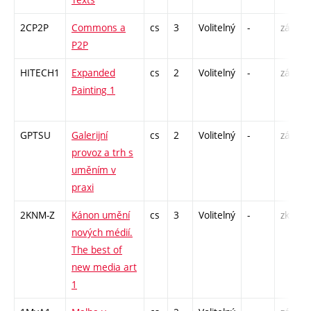
2CP2P
Commons a
cs
3
Volitelný
-
zá
P2P
HITECH1
Expanded
cs
2
Volitelný
-
zá
Painting 1
GPTSU
Galerijní
cs
2
Volitelný
-
zá
provoz a trh s
uměním v
praxi
2KNM-Z
Kánon umění
cs
3
Volitelný
-
zk
nových médií.
The best of
new media art
1