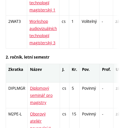
technologií
magisterský 1
2WAT3
Workshop
cs
1
Volitelný
-
zá
audiovizuálních
technologií
magisterský 3
2. ročník, letní semestr
Zkratka
Název
J.
Kr.
Pov.
Prof.
Uk.
DIPLMGR
Diplomový
cs
5
Povinný
-
zá
seminář pro
magistry
M2PE-L
Oborový
cs
15
Povinný
-
zá
ateliér