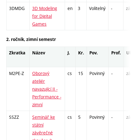
3DMDG
3D Modeling
en
3
Volitelný
-
zá
for Digital
Games
2. ročník, zimní semestr
Zkratka
Název
J.
Kr.
Pov.
Prof.
Uk.
M2PE-Z
Oborový
cs
15
Povinný
-
zá
ateliér
navazující II -
Performance -
zimní
SSZZ
Seminář ke
cs
5
Povinný
-
zá
státní
závěrečné