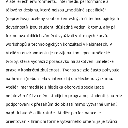
V ateliérech environmentu, intermédií, performance a
tělového designu, které nejsou „mediálně specifické“
(nepředávají ucelený soubor řemeslných či technologických
dovedností), jsou studenti důsledně vedeni k tomu, aby při
formulování dílčích záměrů využívali volitelných kurzů,
workshopů a technologických konzultací v kabinetech. V
Ateliéru environmentu je rozvíjena koncepce umělecké
tvorby, která vychází z požadavku na zakotvení umělecké
praxe v konkrétní zkušenosti. Tvorba se zde často pohybuje
na hranici (nebo zcela v intencích) uměleckého výzkumu.
Ateliér intermedií je z hlediska oborové specializace
nejotevřenější v celém studijním programu, studenti jsou zde
podporováni k přesahům do oblastí mimo výtvarné umění,
např. k hudbě a literatuře. Ateliér performance je
orientován k hraniční formě výtvarného umění, jíž je tvůrčí