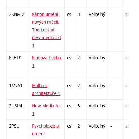
2KNM-Z
Kánon umění
cs
3
Volitelný
-
zk
nových médií.
The best of
new media art
1
KLHU1
Klubová hudba
cs
2
Volitelný
-
zá
1
1MvA1
Malba v
cs
2
Volitelný
-
zá
architektuře 1
2USIM-I
New Media Art
cs
3
Volitelný
-
zk
1
2PSU
Psychologie a
cs
2
Volitelný
-
zá
umění