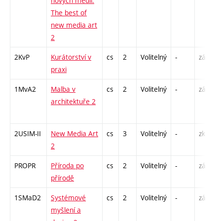
nových médií.
The best of
new media art
2
2KvP
Kurátorství v
cs
2
Volitelný
-
zá
praxi
1MvA2
Malba v
cs
2
Volitelný
-
zá
architektuře 2
2USIM-II
New Media Art
cs
3
Volitelný
-
zk
2
PROPR
Příroda po
cs
2
Volitelný
-
zá
přírodě
1SMaD2
Systémové
cs
2
Volitelný
-
zá
myšlení a