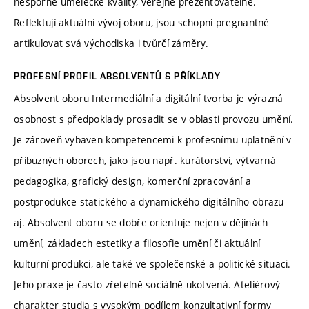
nesporné umělecké kvality, veřejně prezentovatelné.
Reflektují aktuální vývoj oboru, jsou schopni pregnantně
artikulovat svá východiska i tvůrčí záměry.
PROFESNÍ PROFIL ABSOLVENTŮ S PŘÍKLADY
Absolvent oboru Intermediální a digitální tvorba je výrazná
osobnost s předpoklady prosadit se v oblasti provozu umění.
Je zároveň vybaven kompetencemi k profesnímu uplatnění v
příbuzných oborech, jako jsou např. kurátorství, výtvarná
pedagogika, grafický design, komerční zpracování a
postprodukce statického a dynamického digitálního obrazu
aj. Absolvent oboru se dobře orientuje nejen v dějinách
umění, základech estetiky a filosofie umění či aktuální
kulturní produkci, ale také ve společenské a politické situaci.
Jeho praxe je často zřetelně sociálně ukotvená. Ateliérový
charakter studia s vysokým podílem konzultativní formy