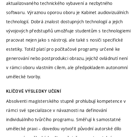
aktualizovaného technického vybavení a nezbytného
softwaru. Výraznou oporou oboru je Kabinet audiovizuálních
technologií. Dobrá znalost dostupných technologií a jejich
vývojových předstupňů umožňuje studentům s technologiemi
pracovat nejen jako s nástroji, ale také s nosiči specifické
estetiky. Totéž platí pro počítačové programy určené ke
generování nebo postprodukci obrazu, jejichž ovládnutí není
v rámci oboru vlastním cílem, ale předpokladem autonomní
umělecké tvorby.
KLÍČOVÉ VÝSLEDKY UČENÍ
Absolventi magisterského stupně prohlubují kompetence v
rámci své specializace v návaznosti na definování
individuálního tvůrčího programu. Směřují k samostatné
umělecké praxi – dovedou vytvořit původní autorské dílo