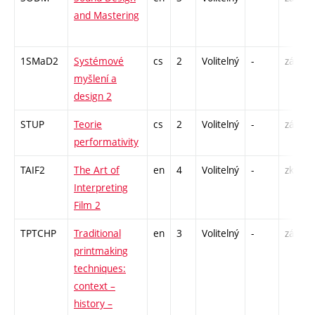
and Mastering
1SMaD2
Systémové
cs
2
Volitelný
-
zá
myšlení a
design 2
STUP
Teorie
cs
2
Volitelný
-
zá
performativity
TAIF2
The Art of
en
4
Volitelný
-
zk
Interpreting
Film 2
TPTCHP
Traditional
en
3
Volitelný
-
zá
printmaking
techniques:
context –
history –