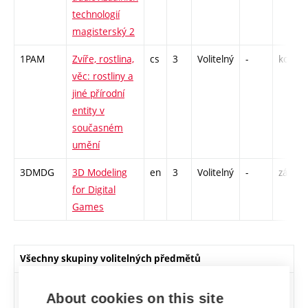
technologií
magisterský 2
1PAM
Zvíře, rostlina,
cs
3
Volitelný
-
kol
věc: rostliny a
jiné přírodní
entity v
současném
umění
3DMDG
3D Modeling
en
3
Volitelný
-
zá
for Digital
Games
Všechny skupiny volitelných předmětů
Sk.
Počet
Předměty
About cookies on this site
předm.