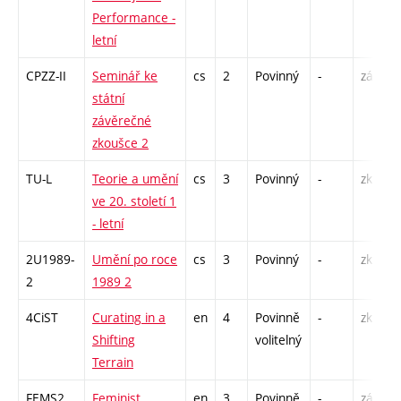
Performance -
letní
CPZZ-II
Seminář ke
cs
2
Povinný
-
zá
státní
závěrečné
zkoušce 2
TU-L
Teorie a umění
cs
3
Povinný
-
zk
ve 20. století 1
- letní
2U1989-
Umění po roce
cs
3
Povinný
-
zk
2
1989 2
4CiST
Curating in a
en
4
Povinně
-
zk
Shifting
volitelný
Terrain
FEMS2
Feminist
en
3
Povinně
-
zá