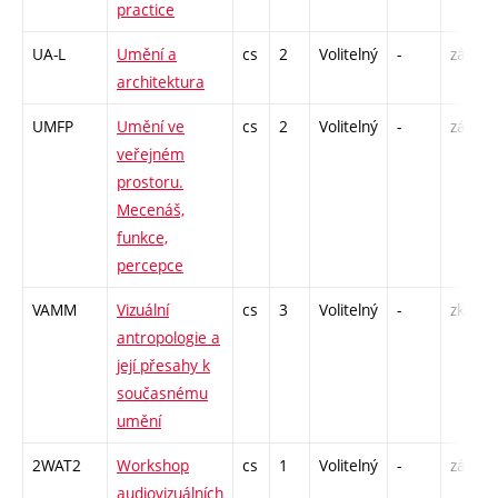
practice
UA-L
Umění a
cs
2
Volitelný
-
zá
architektura
UMFP
Umění ve
cs
2
Volitelný
-
zá
veřejném
prostoru.
Mecenáš,
funkce,
percepce
VAMM
Vizuální
cs
3
Volitelný
-
zk
antropologie a
její přesahy k
současnému
umění
2WAT2
Workshop
cs
1
Volitelný
-
zá
audiovizuálních