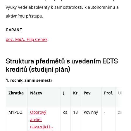
výuky vede absolventy k samostatnosti, k autonomnímu a
aktivnímu přístupu.
GARANT
doc. MgA. Filip Cenek
Struktura předmětů s uvedením ECTS
kreditů (studijní plán)
1. ročník, zimní semestr
Zkratka
Název
J.
Kr.
Pov.
Prof.
Uk.
M1PE-Z
Oborový
cs
18
Povinný
-
zá,zk
ateliér
navazující I -