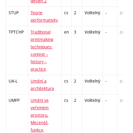
design 2
STUP
Teorie
cs
2
Volitelný
-
zá
performativity
TPTCHP
Traditional
en
3
Volitelný
-
zá
printmaking
techniques:
context –
history –
practice
UA-L
Umění a
cs
2
Volitelný
-
zá
architektura
UMFP
Umění ve
cs
2
Volitelný
-
zá
veřejném
prostoru.
Mecenáš,
funkce,