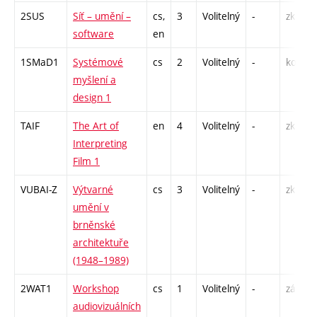
2SUS
Síť – umění –
cs,
3
Volitelný
-
zk
software
en
1SMaD1
Systémové
cs
2
Volitelný
-
kol
myšlení a
design 1
TAIF
The Art of
en
4
Volitelný
-
zk
Interpreting
Film 1
VUBAI-Z
Výtvarné
cs
3
Volitelný
-
zk
umění v
brněnské
architektuře
(1948–1989)
2WAT1
Workshop
cs
1
Volitelný
-
zá
audiovizuálních