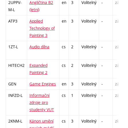
2UPPV-
Angličtina B2
en
3
Volitelný
-
zá,zk
M-L
(letní)
ATP3
Applied
en
3
Volitelný
-
zá
Technology of
Painting 3
1ZT-L
Audio dílna
cs
2
Volitelný
-
zá
HITECH2
Expanded
cs
2
Volitelný
-
zá
Painting 2
GEN
Game Engines
en
3
Volitelný
-
zá
INFZD-L
Informační
cs
1
Volitelný
-
zá
zdroje pro
studenty VUT
2KNM-L
Kánon umění
cs
3
Volitelný
-
zk