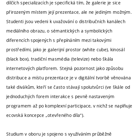
dílčích specializacích je specifická tím, že galerie je sice
přirozeným místem její prezentace, ale ne jediným možným.
Studenti jsou vedeni k uvažování o distribučních kanálech
mediálního obrazu, o sémantických a symbolických
diferencích spojených s přepínáním mezi takovými
prostředími, jako je galerijní prostor (white cube), kinosál
(black box), tradiční masmédia (televize) nebo škála
internetových platforem. Stejná pozornost jako způsobu
distribuce a místu prezentace je v digitální tvorbě věnována
také divákům, kteří se často stávají spolutvůrci (ve škále od
jednoduchých forem interakce s pevně nastaveným
programem až po komplexní participace, v nichž se naplňuje
ecovská koncepce „otevřeného díla“).
Studium v oboru je spojeno s využíváním průběžně