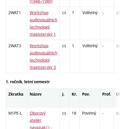
(1948–1989)
2WAT1
Workshop
cs
1
Volitelný
-
zá
audiovizuálních
technologií
magisterský 1
2WAT3
Workshop
cs
1
Volitelný
-
zá
audiovizuálních
technologií
magisterský 3
1. ročník, letní semestr
Zkratka
Název
J.
Kr.
Pov.
Prof.
Uk.
M1PE-L
Oborový
cs
18
Povinný
-
zá,zk
ateliér
navazující I -