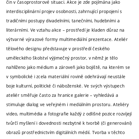
čin v časoprostorové situaci. Akce je zde pojímána jako
interdisciplinární projev osobnosti, zahrnující propojení s
tradičními postupy divadelními, tanečními, hudebními a
literárními. Ve vztahu akce – prostředí je kladen důraz na
výtvarné výrazové formy multimediální prezentace. Ateliér
tělového designu představuje v prostředí českého
uměleckého školství výjimečný prostor, v němž je tělo
nahlíženo jako médium a zároveň jako bojiště, na kterém se
v symbolické i zcela materiální rovině odehrávají neustále
boje kulturní, politické či náboženské. Ve svých výstupech
ateliér směřuje často za hranice galerie – vyhledává a
stimuluje dialog ve veřejném i mediálním prostoru. Ateliéry
video, multimédia a fotografie každý z odlišné pozice rozvíjejí
tvůrčí myšlení i dovednosti nezbytné k tvorbě (či generování)
obrazů prostřednictvím digitálních médií. Tvorba v těchto