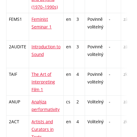
(1970–1990s)
FEMS1
Feminist
en
3
Povinně
-
zá
Seminar 1
volitelný
2AUDITE
Introduction to
en
3
Povinně
-
zá
Sound
volitelný
TAIF
The Art of
en
4
Povinně
-
zk
Interpreting
volitelný
Film 1
ANUP
Analýza
cs
2
Volitelný
-
zá
performativity
2ACT
Artists and
en
4
Volitelný
-
zk
Curators in
Texts