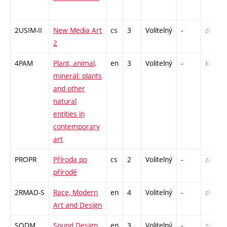
2USIM-II
New Media Art
cs
3
Volitelný
-
zk
2
4PAM
Plant, animal,
en
3
Volitelný
-
kol
mineral: plants
and other
natural
entities in
contemporary
art
PROPR
Příroda po
cs
2
Volitelný
-
zá
přírodě
2RMAD-S
Race, Modern
en
4
Volitelný
-
zk
Art and Design
SODM
Sound Design
en
3
Volitelný
-
zá