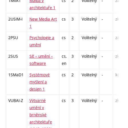
1MvA1
Malba v
cs
2
Volitelný
-
zá
architektuře 1
2USIM-I
New Media Art
cs
3
Volitelný
-
zk
1
2PSU
Psychologie a
cs
2
Volitelný
-
zá
umění
2SUS
Síť – umění –
cs,
3
Volitelný
-
zk
software
en
1SMaD1
Systémové
cs
2
Volitelný
-
kol
myšlení a
design 1
VUBAI-Z
Výtvarné
cs
3
Volitelný
-
zk
umění v
brněnské
architektuře