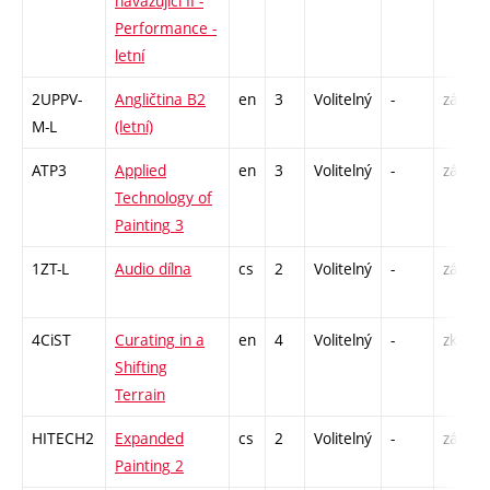
navazující II -
Performance -
letní
2UPPV-
Angličtina B2
en
3
Volitelný
-
zá,zk
M-L
(letní)
ATP3
Applied
en
3
Volitelný
-
zá
Technology of
Painting 3
1ZT-L
Audio dílna
cs
2
Volitelný
-
zá
4CiST
Curating in a
en
4
Volitelný
-
zk
Shifting
Terrain
HITECH2
Expanded
cs
2
Volitelný
-
zá
Painting 2