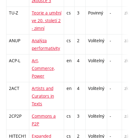
zkoušce 3
TU-Z
Teorie a umění
cs
3
Povinný
-
zk
ve 20. století 2
- zimní
ANUP
Analýza
cs
2
Volitelný
-
zá
performativity
ACP-L
Art,
en
4
Volitelný
-
zk
Commerce,
Power
2ACT
Artists and
en
4
Volitelný
-
zk
Curators in
Texts
2CP2P
Commons a
cs
3
Volitelný
-
zá
P2P
HITECH1
Expanded
cs
2
Volitelný
-
zá