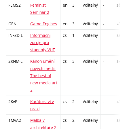
FEMS2
Feminist
en
3
Volitelný
-
zá
Seminar 2
GEN
Game Engines
en
3
Volitelný
-
zá
INFZD-L
Informační
cs
1
Volitelný
-
zá
zdroje pro
studenty VUT
2KNM-L
Kánon umění
cs
3
Volitelný
-
zk
nových médií.
The best of
new media art
2
2KvP
Kurátorství v
cs
2
Volitelný
-
zá
praxi
1MvA2
Malba v
cs
2
Volitelný
-
zá
architektuře 2