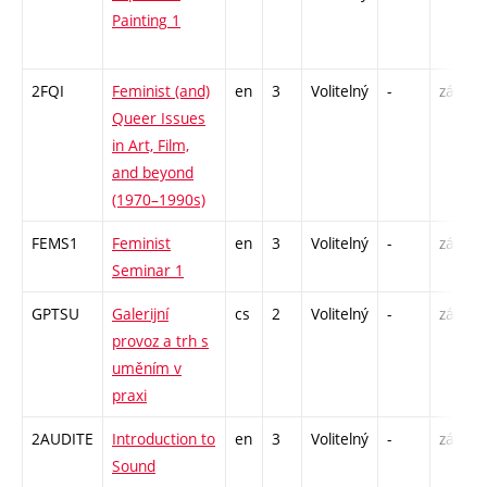
Painting 1
2FQI
Feminist (and)
en
3
Volitelný
-
zá
Queer Issues
in Art, Film,
and beyond
(1970–1990s)
FEMS1
Feminist
en
3
Volitelný
-
zá
Seminar 1
GPTSU
Galerijní
cs
2
Volitelný
-
zá
provoz a trh s
uměním v
praxi
2AUDITE
Introduction to
en
3
Volitelný
-
zá
Sound