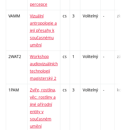
percepce
VAMM
Vizuální
cs
3
Volitelný
-
zk
antropologie a
její přesahy k
současnému
umění
2WAT2
Workshop
cs
1
Volitelný
-
zá
audiovizuálních
technologií
magisterský 2
1PAM
Zvíře, rostlina,
cs
3
Volitelný
-
kol
věc: rostliny a
jiné přírodní
entity v
současném
umění