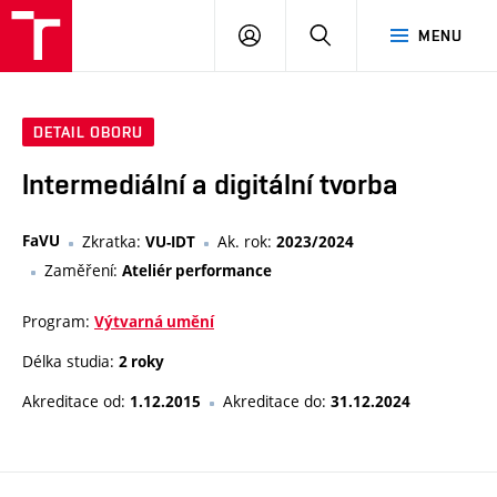
PŘIHLÁSIT
HLEDAT
MENU
SE
DETAIL OBORU
Intermediální a digitální tvorba
FaVU
Zkratka:
Ak. rok:
VU-IDT
2023/2024
Zaměření:
Ateliér performance
Program:
Výtvarná umění
Délka studia:
2 roky
Akreditace od:
Akreditace do:
1.12.2015
31.12.2024