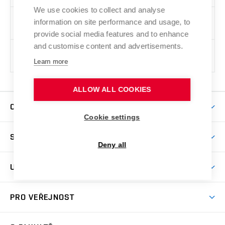
We use cookies to collect and analyse
Předměty
1 - 4
4CiST
,
FEMS2
,
4PAM
,
information on site performance and usage, to
vyučované v AJ
2RMAD-S
,
SODM
provide social media features and to enhance
and customise content and advertisements.
Předměty
1 - 4
2FQCCA
,
2FQI
,
FEMS1
,
vyučované v AJ
2AUDITE
,
TAIF
Learn more
ALLOW ALL COOKIES
CHCI STUDOVAT
Cookie settings
Pojďte na FaVU
STUDUJI
Nabídka ateliérů
Deny all
Aktuality a výzvy
Přijímačky
UMĚNÍ, VĚDA A VÝZKUM
Studijní oddělení
Dny otevřených dveří
Centrum výzkumu
Časový plán studia
PRO VEŘEJNOST
Přípravné kurzy
Umělecká činnost
Studijní předpisy a formuláře
Studium bez bariér
Letní školy a semestrální kurzy
Publikační činnost