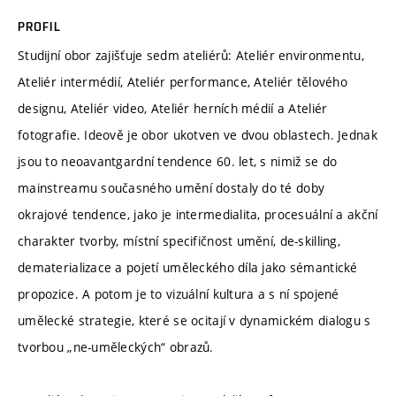
PROFIL
Studijní obor zajišťuje sedm ateliérů: Ateliér environmentu,
Ateliér intermédií, Ateliér performance, Ateliér tělového
designu, Ateliér video, Ateliér herních médií a Ateliér
fotografie. Ideově je obor ukotven ve dvou oblastech. Jednak
jsou to neoavantgardní tendence 60. let, s nimiž se do
mainstreamu současného umění dostaly do té doby
okrajové tendence, jako je intermedialita, procesuální a akční
charakter tvorby, místní specifičnost umění, de-skilling,
dematerializace a pojetí uměleckého díla jako sémantické
propozice. A potom je to vizuální kultura a s ní spojené
umělecké strategie, které se ocitají v dynamickém dialogu s
tvorbou „ne-uměleckých“ obrazů.