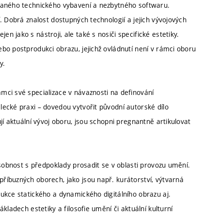
vaného technického vybavení a nezbytného softwaru.
. Dobrá znalost dostupných technologií a jejich vývojových
 jako s nástroji, ale také s nosiči specifické estetiky.
bo postprodukci obrazu, jejichž ovládnutí není v rámci oboru
y.
ci své specializace v návaznosti na definování
ecké praxi – dovedou vytvořit původní autorské dílo
í aktuální vývoj oboru, jsou schopni pregnantně artikulovat
osobnost s předpoklady prosadit se v oblasti provozu umění.
íbuzných oborech, jako jsou např. kurátorství, výtvarná
ukce statického a dynamického digitálního obrazu aj.
kladech estetiky a filosofie umění či aktuální kulturní