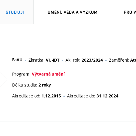
STUDUJI
UMĚNÍ, VĚDA A VÝZKUM
PRO 
FaVU
Zkratka:
Ak. rok:
Zaměření:
VU-IDT
2023/2024
At
Program:
Výtvarná umění
Délka studia:
2 roky
Akreditace od:
Akreditace do:
1.12.2015
31.12.2024