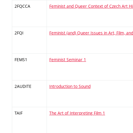
2FQCCA
Feminist and Queer Context of Czech Art Hi
2FQI
Feminist (and) Queer Issues in Art, Film, a
FEMS1
Feminist Seminar 1
2AUDITE
Introduction to Sound
TAIF
The Art of Interpreting Film 1