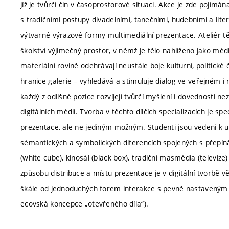
jíž je tvůrčí čin v časoprostorové situaci. Akce je zde pojímána
s tradičními postupy divadelními, tanečními, hudebními a lite
výtvarné výrazové formy multimediální prezentace. Ateliér 
školství výjimečný prostor, v němž je tělo nahlíženo jako méd
materiální rovině odehrávají neustále boje kulturní, politick
hranice galerie – vyhledává a stimuluje dialog ve veřejném i 
každý z odlišné pozice rozvíjejí tvůrčí myšlení i dovednosti n
digitálních médií. Tvorba v těchto dílčích specializacích je spe
prezentace, ale ne jediným možným. Studenti jsou vedeni k u
sémantických a symbolických diferencích spojených s přepínán
(white cube), kinosál (black box), tradiční masmédia (televiz
způsobu distribuce a místu prezentace je v digitální tvorbě v
škále od jednoduchých forem interakce s pevně nastaveným 
ecovská koncepce „otevřeného díla“).