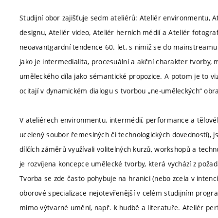
Studijní obor zajišťuje sedm ateliérů: Ateliér environmentu, A
designu, Ateliér video, Ateliér herních médií a Ateliér fotogr
neoavantgardní tendence 60. let, s nimiž se do mainstreamu
jako je intermedialita, procesuální a akční charakter tvorby, m
uměleckého díla jako sémantické propozice. A potom je to viz
ocitají v dynamickém dialogu s tvorbou „ne-uměleckých“ obr
V ateliérech environmentu, intermédií, performance a tělové
ucelený soubor řemeslných či technologických dovedností), j
dílčích záměrů využívali volitelných kurzů, workshopů a tech
je rozvíjena koncepce umělecké tvorby, která vychází z poža
Tvorba se zde často pohybuje na hranici (nebo zcela v intenc
oborové specializace nejotevřenější v celém studijním progr
mimo výtvarné umění, např. k hudbě a literatuře. Ateliér pe