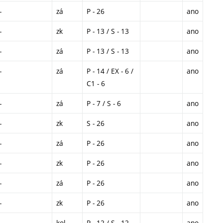
-
zá
P - 26
ano
-
zk
P - 13 / S - 13
ano
-
zá
P - 13 / S - 13
ano
-
zá
P - 14 / EX - 6 /
ano
C1 - 6
-
zá
P - 7 / S - 6
ano
-
zk
S - 26
ano
-
zá
P - 26
ano
-
zk
P - 26
ano
-
zá
P - 26
ano
-
zk
P - 26
ano
-
kol
P - 12 / S - 12
ano