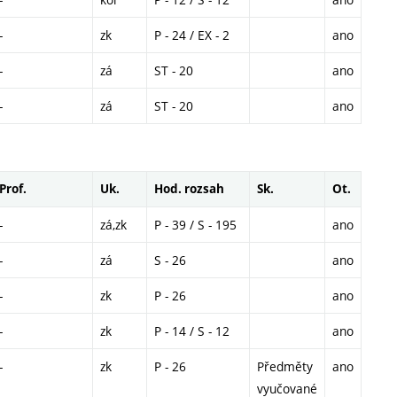
-
zk
P - 24 / EX - 2
ano
-
zá
ST - 20
ano
-
zá
ST - 20
ano
Prof.
Uk.
Hod. rozsah
Sk.
Ot.
-
zá,zk
P - 39 / S - 195
ano
-
zá
S - 26
ano
-
zk
P - 26
ano
-
zk
P - 14 / S - 12
ano
-
zk
P - 26
Předměty
ano
vyučované