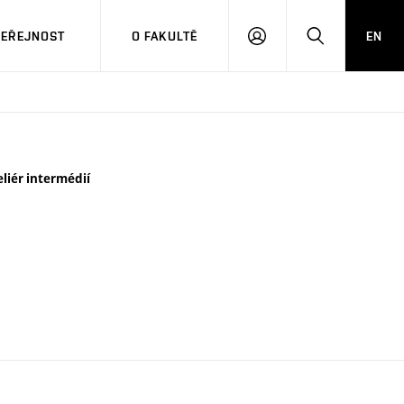
VEŘEJNOST
O FAKULTĚ
EN
PŘIHLÁSIT
HLEDAT
SE
eliér intermédií