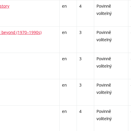
story
en
4
Povinně
volitelný
nd beyond (1970–1990s)
en
3
Povinně
volitelný
en
3
Povinně
volitelný
en
3
Povinně
volitelný
en
4
Povinně
volitelný