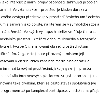
 jako interdisciplinární projev osobnosti, zahrnující propojení
rárními. Ve vztahu akce – prostředí je kladen důraz na
tělového designu představuje v prostředí českého uměleckého
ium a zároveň jako bojiště, na kterém se v symbolické i zcela
é či náboženské. Ve svých výstupech ateliér směřuje často za
mediálním prostoru. Ateliéry video, multimédia a fotografie
ezbytné k tvorbě (či generování) obrazů prostřednictvím
cifická tím, že galerie je sice přirozeným místem její
važování o distribučních kanálech mediálního obrazu, o
ím mezi takovými prostředími, jako je galerijní prostor
e) nebo škála internetových platforem. Stejná pozornost jako
ěnována také divákům, kteří se často stávají spolutvůrci (ve
programem až po komplexní participace, v nichž se naplňuje