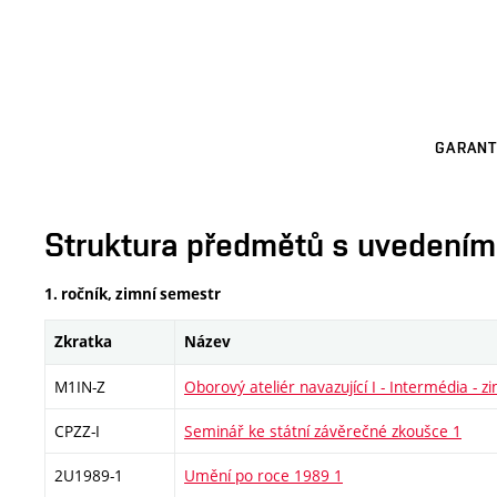
GARANT
Struktura předmětů s uvedením E
1. ročník, zimní semestr
Zkratka
Název
M1IN-Z
Oborový ateliér navazující I - Intermédia - z
CPZZ-I
Seminář ke státní závěrečné zkoušce 1
2U1989-1
Umění po roce 1989 1