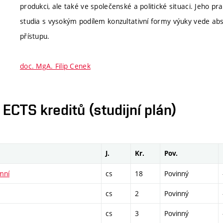
produkci, ale také ve společenské a politické situaci. Jeho pr
studia s vysokým podílem konzultativní formy výuky vede ab
přístupu.
doc. MgA. Filip Cenek
CTS kreditů (studijní plán)
J.
Kr.
Pov.
imní
cs
18
Povinný
cs
2
Povinný
cs
3
Povinný