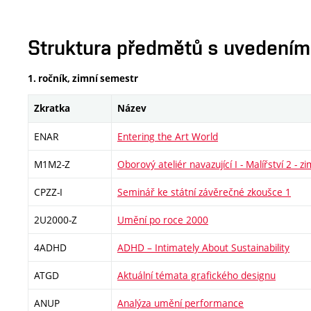
Struktura předmětů s uvedením E
1. ročník, zimní semestr
Zkratka
Název
ENAR
Entering the Art World
M1M2-Z
Oborový ateliér navazující I - Malířství 2 - zi
CPZZ-I
Seminář ke státní závěrečné zkoušce 1
2U2000-Z
Umění po roce 2000
4ADHD
ADHD – Intimately About Sustainability
ATGD
Aktuální témata grafického designu
ANUP
Analýza umění performance