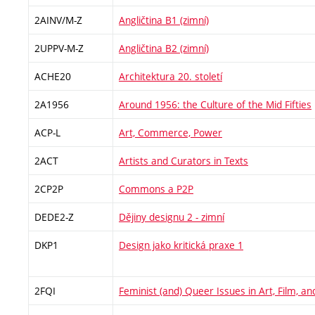
2AINV/M-Z
Angličtina B1 (zimní)
2UPPV-M-Z
Angličtina B2 (zimní)
ACHE20
Architektura 20. století
2A1956
Around 1956: the Culture of the Mid Fifties
ACP-L
Art, Commerce, Power
2ACT
Artists and Curators in Texts
2CP2P
Commons a P2P
DEDE2-Z
Dějiny designu 2 - zimní
DKP1
Design jako kritická praxe 1
2FQI
Feminist (and) Queer Issues in Art, Film, a