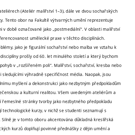
ateliérech (Ateliér malířství 1–3), dále ve dvou sochařských
afiky. Tento obor na Fakultě výtvarných umění reprezentuje
ani v době označované jako „postmediální“. V oblasti malířství
diferencovanost umělecké praxe v těchto disciplínách.
oblémy, jako je figurální sochařství nebo malba ve vztahu k
í disciplíny prošly od 60. let minulého století a který bychom
pohyb v „rozšířeném poli“. Malířství, sochařství, kresba nebo
i sledujícími výhradně specifičnost média. Naopak, jsou
lnímu myšlení a dekonstrukci jako nezbytným předpokladům
olečenskou a kulturní realitou. Všem uvedeným ateliérům a
tí řemeslné stránky tvorby jako nezbytného předpokladu
 technologické kurzy, v nichž se studenti seznamují s
. Silně je v tomto oboru akcentována důkladná kreslířská
kých kurzů doplňují povinné přednášky z dějin umění a