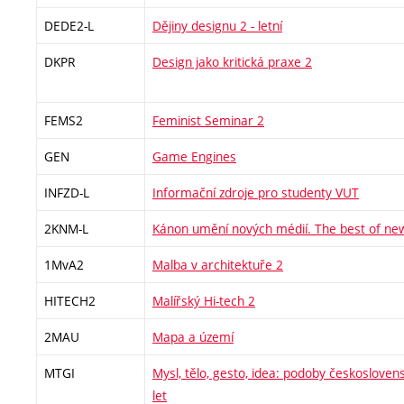
DEDE2-L
Dějiny designu 2 - letní
DKPR
Design jako kritická praxe 2
FEMS2
Feminist Seminar 2
GEN
Game Engines
INFZD-L
Informační zdroje pro studenty VUT
2KNM-L
Kánon umění nových médií. The best of ne
1MvA2
Malba v architektuře 2
HITECH2
Malířský Hi-tech 2
2MAU
Mapa a území
MTGI
Mysl, tělo, gesto, idea: podoby českoslove
let