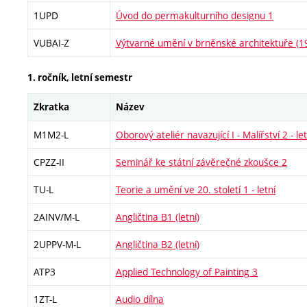
1UPD
Úvod do permakulturního designu 1
VUBAI-Z
Výtvarné umění v brněnské architektuře (
1. ročník, letní semestr
Zkratka
Název
M1M2-L
Oborový ateliér navazující I - Malířství 2 - let
CPZZ-II
Seminář ke státní závěrečné zkoušce 2
TU-L
Teorie a umění ve 20. století 1 - letní
2AINV/M-L
Angličtina B1 (letní)
2UPPV-M-L
Angličtina B2 (letní)
ATP3
Applied Technology of Painting 3
1ZT-L
Audio dílna