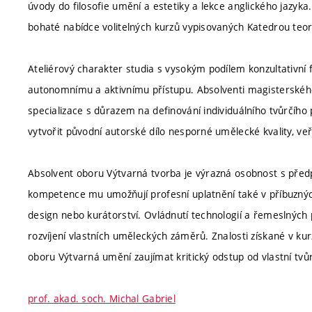
úvody do filosofie umění a estetiky a lekce anglického jazyka.
bohaté nabídce volitelných kurzů vypisovaných Katedrou teorií
Ateliérový charakter studia s vysokým podílem konzultativní
autonomnímu a aktivnímu přístupu. Absolventi magisterskéh
specializace s důrazem na definování individuálního tvůrčí
vytvořit původní autorské dílo nesporné umělecké kvality, ve
Absolvent oboru Výtvarná tvorba je výrazná osobnost s předp
kompetence mu umožňují profesní uplatnění také v příbuzných
design nebo kurátorství. Ovládnutí technologií a řemeslnýc
rozvíjení vlastních uměleckých záměrů. Znalosti získané v ku
oboru Výtvarná umění zaujímat kritický odstup od vlastní tvůr
prof. akad. soch. Michal Gabriel