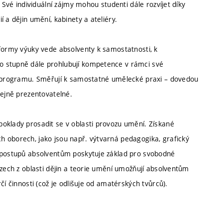
 Své individuální zájmy mohou studenti dále rozvíjet díky
 a dějin umění, kabinety a ateliéry.
 formy výuky vede absolventy k samostatnosti, k
o stupně dále prohlubují kompetence v rámci své
ho programu. Směřují k samostatné umělecké praxi – dovedou
řejně prezentovatelné.
oklady prosadit se v oblasti provozu umění. Získané
 oborech, jako jsou např. výtvarná pedagogika, grafický
h postupů absolventům poskytuje základ pro svobodné
rzech z oblasti dějin a teorie umění umožňují absolventům
čí činnosti (což je odlišuje od amatérských tvůrců).