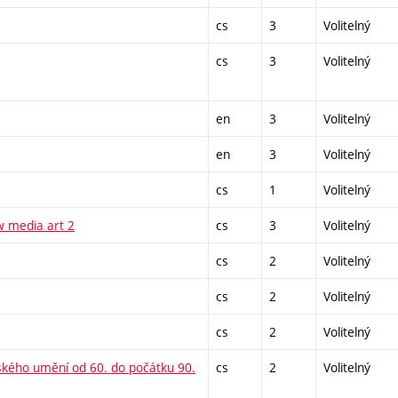
cs
3
Volitelný
cs
3
Volitelný
en
3
Volitelný
en
3
Volitelný
cs
1
Volitelný
w media art 2
cs
3
Volitelný
cs
2
Volitelný
cs
2
Volitelný
cs
2
Volitelný
nského umění od 60. do počátku 90.
cs
2
Volitelný