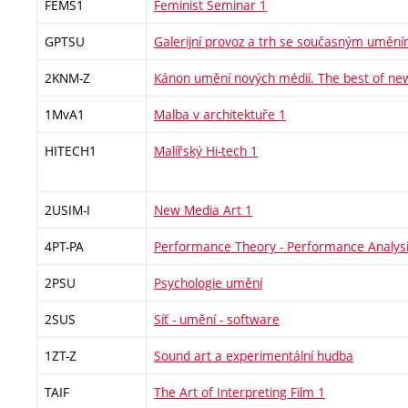
FEMS1
Feminist Seminar 1
GPTSU
Galerijní provoz a trh se současným umění
2KNM-Z
Kánon umění nových médií. The best of ne
1MvA1
Malba v architektuře 1
HITECH1
Malířský Hi-tech 1
2USIM-I
New Media Art 1
4PT-PA
Performance Theory - Performance Analys
2PSU
Psychologie umění
2SUS
Síť - umění - software
1ZT-Z
Sound art a experimentální hudba
TAIF
The Art of Interpreting Film 1