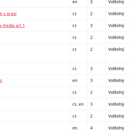
en
3
Volitelný
m v praxi
cs
2
Volitelný
w media art 1
cs
3
Volitelný
cs
2
Volitelný
cs
2
Volitelný
cs
3
Volitelný
is
en
3
Volitelný
cs
2
Volitelný
cs, en
3
Volitelný
cs
2
Volitelný
en
4
Volitelný