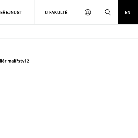
VEŘEJNOST
O FAKULTĚ
EN
PŘIHLÁSIT
HLEDAT
SE
liér malířství 2