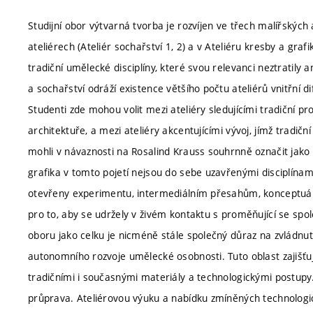
Studijní obor výtvarná tvorba je rozvíjen ve třech malířských 
ateliérech (Ateliér sochařství 1, 2) a v Ateliéru kresby a gr
tradiční umělecké disciplíny, které svou relevanci neztratily 
a sochařství odráží existence většího počtu ateliérů vnitřní 
Studenti zde mohou volit mezi ateliéry sledujícími tradiční pr
architektuře, a mezi ateliéry akcentujícími vývoj, jímž tradičn
mohli v návaznosti na Rosalind Krauss souhrnně označit jako 
grafika v tomto pojetí nejsou do sebe uzavřenými disciplínam
otevřeny experimentu, intermediálním přesahům, konceptuá
pro to, aby se udržely v živém kontaktu s proměňující se sp
oboru jako celku je nicméně stále společný důraz na zvládnu
autonomního rozvoje umělecké osobnosti. Tuto oblast zajišťují
tradičními i současnými materiály a technologickými postupy
průprava. Ateliérovou výuku a nabídku zmíněných technologic