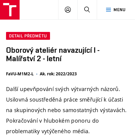
PŘIHLÁSIT
HLEDAT
MENU
SE
DETAIL PŘEDMĚTU
Oborový ateliér navazující I -
Malířství 2 - letní
FaVU-M1M2-L
Ak. rok: 2022/2023
Další upevňpování svých výtvarných názorů.
Usilovná soustředěná práce směřující k účasti
na skupinových nebo samostatných výstavách.
Pokračování v hlubokém ponoru do
problematiky vytýčeného média.