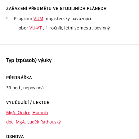
ZAŘAZENÍ PŘEDMĚTU VE STUDIJNÍCH PLÁNECH
Program
VUM
magisterský navazující
obor
VU-VT
, 1 ročník, letní semestr, povinný
Typ (způsob) výuky
PŘEDNÁŠKA
39 hod., nepovinná
VYUČUJÍCÍ / LEKTOR
MgA. Ondřej Homola
doc. MgA. Luděk Rathouský
OSNOVA