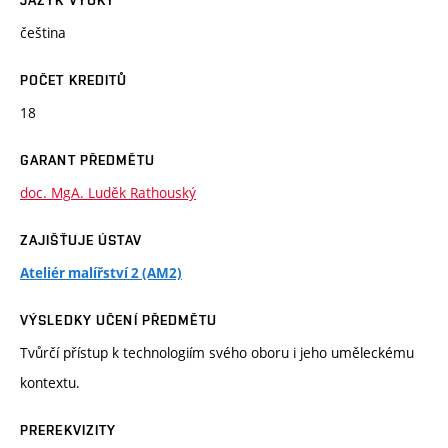
JAZYK VÝUKY
čeština
POČET KREDITŮ
18
GARANT PŘEDMĚTU
doc. MgA. Luděk Rathouský
ZAJIŠŤUJE ÚSTAV
Ateliér malířství 2 (AM2)
VÝSLEDKY UČENÍ PŘEDMĚTU
Tvůrčí přístup k technologiím svého oboru i jeho uměleckému
kontextu.
PREREKVIZITY