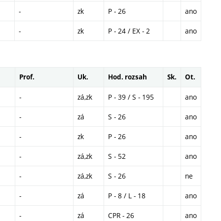
-
zk
P - 26
ano
-
zk
P - 24 / EX - 2
ano
Prof.
Uk.
Hod. rozsah
Sk.
Ot.
-
zá,zk
P - 39 / S - 195
ano
-
zá
S - 26
ano
-
zk
P - 26
ano
-
zá,zk
S - 52
ano
-
zá,zk
S - 26
ne
-
zá
P - 8 / L - 18
ano
-
zá
CPR - 26
ano