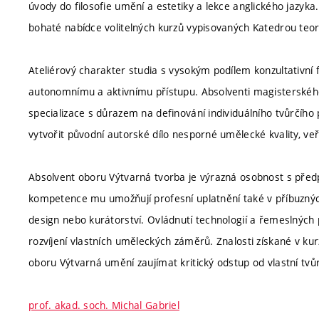
úvody do filosofie umění a estetiky a lekce anglického jazyka.
bohaté nabídce volitelných kurzů vypisovaných Katedrou teorií
Ateliérový charakter studia s vysokým podílem konzultativní
autonomnímu a aktivnímu přístupu. Absolventi magisterskéh
specializace s důrazem na definování individuálního tvůrčí
vytvořit původní autorské dílo nesporné umělecké kvality, ve
Absolvent oboru Výtvarná tvorba je výrazná osobnost s předp
kompetence mu umožňují profesní uplatnění také v příbuzných
design nebo kurátorství. Ovládnutí technologií a řemeslnýc
rozvíjení vlastních uměleckých záměrů. Znalosti získané v ku
oboru Výtvarná umění zaujímat kritický odstup od vlastní tvůr
prof. akad. soch. Michal Gabriel