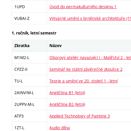
1UPD
Úvod do permakulturního designu 1
VUBAI-Z
Výtvarné umění v brněnské architektuře (
1. ročník, letní semestr
Zkratka
Název
M1M2-L
Oborový ateliér navazující I - Malířství 2 - let
CPZZ-II
Seminář ke státní závěrečné zkoušce 2
TU-L
Teorie a umění ve 20. století 1 - letní
2AINV/M-L
Angličtina B1 (letní)
2UPPV-M-L
Angličtina B2 (letní)
ATP3
Applied Technology of Painting 3
1ZT-L
Audio dílna