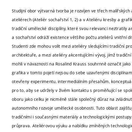
Studijní obor výtvarná tvorba je rozvíjen ve třech malířských 
ateliérech (Ateliér sochařství 1, 2) a v Ateliéru kresby a gr
tradiční umělecké disciplíny, které svou relevanci neztratily 
a sochařství odráží existence většího počtu ateliérů vnitřní 
Studenti zde mohou volit mezi ateliéry sledujícími tradiční pr
architektuře, a mezi ateliéry akcentujícími vývoj, jímž tradičn
mohli v návaznosti na Rosalind Krauss souhrnně označit jako 
grafika v tomto pojetí nejsou do sebe uzavřenými disciplínam
otevřeny experimentu, intermediálním přesahům, konceptuá
pro to, aby se udržely v živém kontaktu s proměňující se sp
oboru jako celku je nicméně stále společný důraz na zvládnu
autonomního rozvoje umělecké osobnosti. Tuto oblast zajišťují
tradičními i současnými materiály a technologickými postupy
průprava. Ateliérovou výuku a nabídku zmíněných technologic