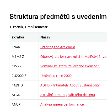
Struktura předmětů s uvedením E
1. ročník, zimní semestr
Zkratka
Název
ENAR
Entering the Art World
M1M2-Z
Oborový ateliér navazující I - Malířství 2 - zi
CPZZ-I
Seminář ke státní závěrečné zkoušce 1
2U2000-Z
Umění po roce 2000
4ADHD
ADHD – Intimately About Sustainability
ATGD
Aktuální témata grafického designu
ANUP
Analýza umění performance