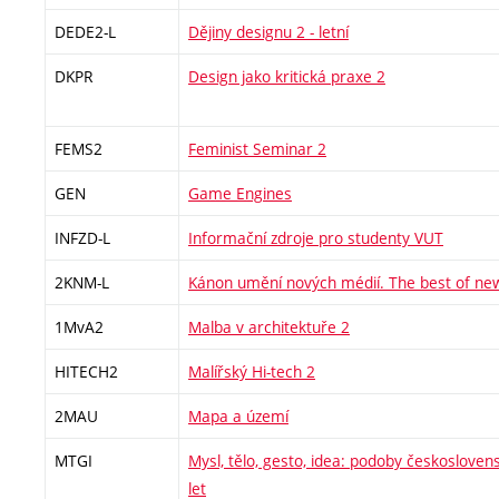
DEDE2-L
Dějiny designu 2 - letní
DKPR
Design jako kritická praxe 2
FEMS2
Feminist Seminar 2
GEN
Game Engines
INFZD-L
Informační zdroje pro studenty VUT
2KNM-L
Kánon umění nových médií. The best of ne
1MvA2
Malba v architektuře 2
HITECH2
Malířský Hi-tech 2
2MAU
Mapa a území
MTGI
Mysl, tělo, gesto, idea: podoby českoslove
let