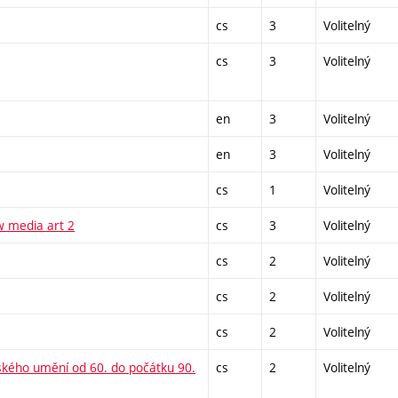
cs
3
Volitelný
cs
3
Volitelný
en
3
Volitelný
en
3
Volitelný
cs
1
Volitelný
w media art 2
cs
3
Volitelný
cs
2
Volitelný
cs
2
Volitelný
cs
2
Volitelný
nského umění od 60. do počátku 90.
cs
2
Volitelný