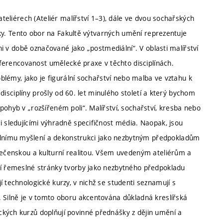
ateliérech (Ateliér malířství 1–3), dále ve dvou sochařských
afiky. Tento obor na Fakultě výtvarných umění reprezentuje
ani v době označované jako „postmediální“. V oblasti malířství
diferencovanost umělecké praxe v těchto disciplínách.
oblémy, jako je figurální sochařství nebo malba ve vztahu k
í disciplíny prošly od 60. let minulého století a který bychom
pohyb v „rozšířeném poli“. Malířství, sochařství, kresba nebo
i sledujícími výhradně specifičnost média. Naopak, jsou
lnímu myšlení a dekonstrukci jako nezbytným předpokladům
olečenskou a kulturní realitou. Všem uvedeným ateliérům a
tí řemeslné stránky tvorby jako nezbytného předpokladu
 technologické kurzy, v nichž se studenti seznamují s
. Silně je v tomto oboru akcentována důkladná kreslířská
kých kurzů doplňují povinné přednášky z dějin umění a