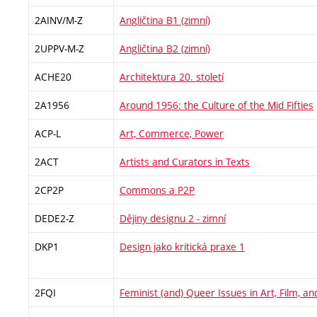
2AINV/M-Z
Angličtina B1 (zimní)
2UPPV-M-Z
Angličtina B2 (zimní)
ACHE20
Architektura 20. století
2A1956
Around 1956: the Culture of the Mid Fifties
ACP-L
Art, Commerce, Power
2ACT
Artists and Curators in Texts
2CP2P
Commons a P2P
DEDE2-Z
Dějiny designu 2 - zimní
DKP1
Design jako kritická praxe 1
2FQI
Feminist (and) Queer Issues in Art, Film, a