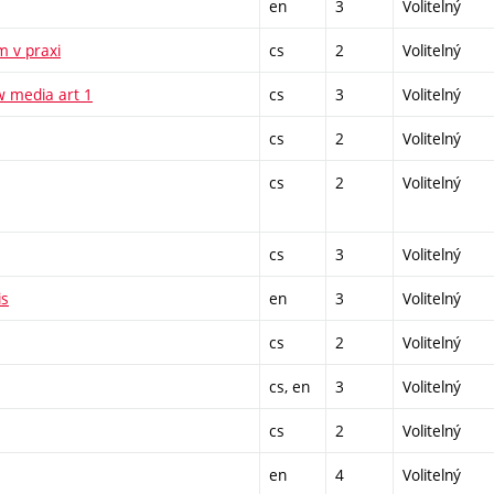
en
3
Volitelný
m v praxi
cs
2
Volitelný
w media art 1
cs
3
Volitelný
cs
2
Volitelný
cs
2
Volitelný
cs
3
Volitelný
is
en
3
Volitelný
cs
2
Volitelný
cs, en
3
Volitelný
cs
2
Volitelný
en
4
Volitelný