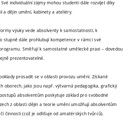
 Své individuální zájmy mohou studenti dále rozvíjet díky
 a dějin umění, kabinety a ateliéry.
 formy výuky vede absolventy k samostatnosti, k
o stupně dále prohlubují kompetence v rámci své
ho programu. Směřují k samostatné umělecké praxi – dovedou
řejně prezentovatelné.
oklady prosadit se v oblasti provozu umění. Získané
 oborech, jako jsou např. výtvarná pedagogika, grafický
h postupů absolventům poskytuje základ pro svobodné
rzech z oblasti dějin a teorie umění umožňují absolventům
čí činnosti (což je odlišuje od amatérských tvůrců).