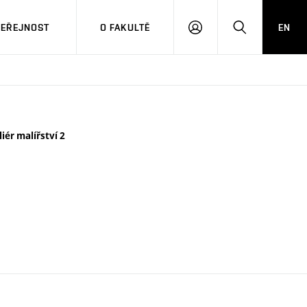
VEŘEJNOST
O FAKULTĚ
EN
PŘIHLÁSIT
HLEDAT
SE
liér malířství 2