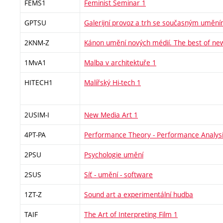
FEMS1
Feminist Seminar 1
GPTSU
Galerijní provoz a trh se současným umění
2KNM-Z
Kánon umění nových médií. The best of ne
1MvA1
Malba v architektuře 1
HITECH1
Malířský Hi-tech 1
2USIM-I
New Media Art 1
4PT-PA
Performance Theory - Performance Analys
2PSU
Psychologie umění
2SUS
Síť - umění - software
1ZT-Z
Sound art a experimentální hudba
TAIF
The Art of Interpreting Film 1