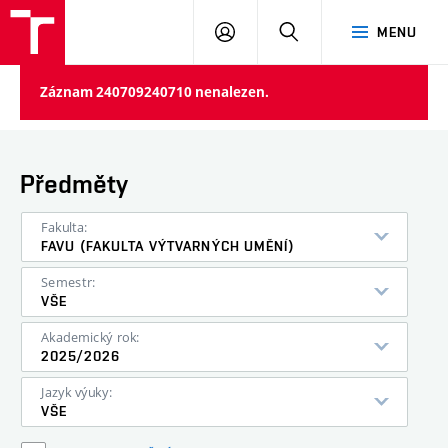
PŘIHLÁSIT
HLEDAT
MENU
SE
Záznam 240709240710 nenalezen.
Předměty
Fakulta:
FAVU (FAKULTA VÝTVARNÝCH UMĚNÍ)
Semestr:
VŠE
Akademický rok:
2025/2026
Jazyk výuky:
VŠE