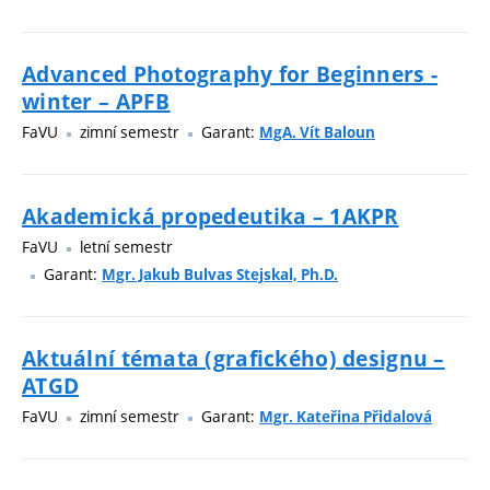
Advanced Photography for Beginners -
winter – APFB
FaVU
zimní semestr
Garant:
MgA. Vít Baloun
Akademická propedeutika – 1AKPR
FaVU
letní semestr
Garant:
Mgr. Jakub Bulvas Stejskal, Ph.D.
Aktuální témata (grafického) designu –
ATGD
FaVU
zimní semestr
Garant:
Mgr. Kateřina Přidalová