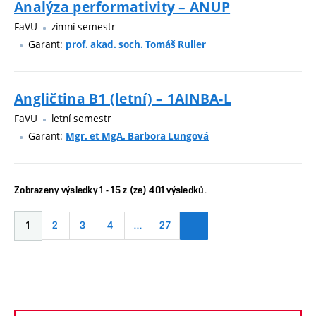
Analýza performativity – ANUP
FaVU
zimní semestr
Garant:
prof. akad. soch. Tomáš Ruller
Angličtina B1 (letní) – 1AINBA-L
FaVU
letní semestr
Garant:
Mgr. et MgA. Barbora Lungová
Zobrazeny výsledky 1 - 15 z (ze) 401 výsledků.
1
2
3
4
…
27