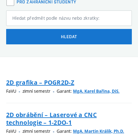
PRO ZAHRANIČNÍ STUDENTY
Hledat předmět podle názvu nebo zkratky:
HLEDAT
2D grafika – POGR2D-Z
FaVU
zimní semestr
Garant:
MgA. Karel Bařina, DiS.
2D obrábění – Laserové a CNC
technologie – 1-2DO-1
FaVU
zimní semestr
Garant:
MgA. Martin Králík, Ph.D.