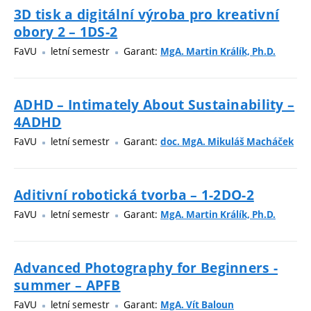
3D tisk a digitální výroba pro kreativní
obory 2 – 1DS-2
FaVU
letní semestr
Garant:
MgA. Martin Králík, Ph.D.
ADHD – Intimately About Sustainability –
4ADHD
FaVU
letní semestr
Garant:
doc. MgA. Mikuláš Macháček
Aditivní robotická tvorba – 1-2DO-2
FaVU
letní semestr
Garant:
MgA. Martin Králík, Ph.D.
Advanced Photography for Beginners -
summer – APFB
FaVU
letní semestr
Garant:
MgA. Vít Baloun