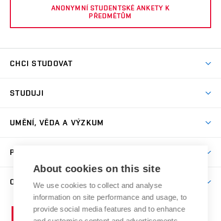
ANONYMNÍ STUDENTSKÉ ANKETY K
PŘEDMĚTŮM
CHCI STUDOVAT
Pojďte na FaVU
STUDUJI
Nabídka ateliérů
Aktuality a výzvy
Přijímačky
UMĚNÍ, VĚDA A VÝZKUM
Studijní oddělení
Dny otevřených dveří
Centrum výzkumu
Časový plán studia
PRO VEŘEJNOST
Přípravné kurzy
Umělecká činnost
Studijní předpisy a formuláře
About cookies on this site
Studium bez bariér
Letní školy a semestrální kurzy
Publikační činnost
O FAKULTĚ
Studium a stáže v zahraničí
We use cookies to collect and analyse
Katedra teorií a dějin umění
Nakladatelská a vydavatelská činnost
Projekty
information on site performance and usage, to
Rezidenční pobyty
Aktuality
Kabinety a dílny
Research Catalogue
provide social media features and to enhance
Vysoké
Výstavy
Odborná praxe
Portal
Informační tabule
and customise content and advertisements.