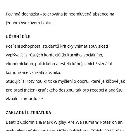
Povinná docházka - tolerována je neomluvená absence na
jednom výukovém bloku.
UČEBNÍ CÍLE
Posílení schopnosti studentů kriticky vnímat souvislosti
vyplývající z různých kontextů (kulturního, sociálního,
ekonomického, politického a estetického), v nichž vizuální
komunikace vznikala a vzniká.
Studující si rozvinou kritické myšlení o oboru, které je klíčové jak
pro praxi (nejen) grafického designu, tak pro recepci a analýzu
vizuální komunikace.
ZÁKLADNÍ LITERATURA
Beatriz Colomnia & Mark Wigley, Are We Human? Notes on an
archeology of design, Lars Müller Publishers, Zürich, 2016. (EN)