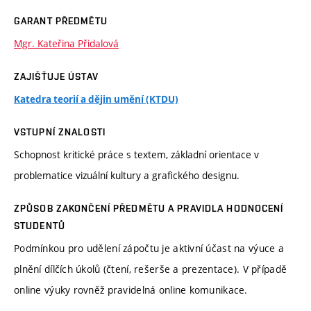
GARANT PŘEDMĚTU
Mgr. Kateřina Přidalová
ZAJIŠŤUJE ÚSTAV
Katedra teorií a dějin umění (KTDU)
VSTUPNÍ ZNALOSTI
Schopnost kritické práce s textem, základní orientace v
problematice vizuální kultury a grafického designu.
ZPŮSOB ZAKONČENÍ PŘEDMĚTU A PRAVIDLA HODNOCENÍ
STUDENTŮ
Podmínkou pro udělení zápočtu je aktivní účast na výuce a
plnění dílčích úkolů (čtení, rešerše a prezentace). V případě
online výuky rovněž pravidelná online komunikace.