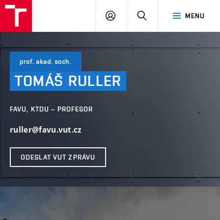
PŘIHLÁSIT
HLEDAT
MENU
SE
prof. akad. soch.
TOMÁŠ
RULLER
FAVU, KTDU – PROFESOR
ruller@favu.vut.cz
ODESLAT VUT ZPRÁVU