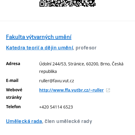
Fakulta výtvarných umění
Katedra teorií a dějin umění
, profesor
Adresa
Údolní 244/53, Stránice, 60200, Brno, Česká
republika
E-mail
ruller@favu.vut.cz
Webové
http://www.ffa.vutbr.cz/~ruller
stránky
Telefon
+420 54114 6523
Umělecká rada
, člen umělecké rady