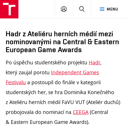
PŘIHLÁSIT
HLEDAT
MENU
SE
Hadr z Ateliéru herních médií mezi
nominovanými na Central & Eastern
European Game Awards
Po úspěchu studentského projektu
Hadr
,
který zaujal porotu
Independent Games
Festivalu
a postoupil do finále v kategorii
studentských her, se hra Dominika Konečného
z Ateliéru herních médií FaVU VUT (Ateliér duchů)
probojovala do nominací na
CEEGA
(Central
& Eastern European Game Awards).