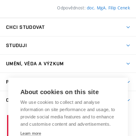
Odpovědnost:
doc. MgA. Filip Cenek
CHCI STUDOVAT
Pojďte na FaVU
STUDUJI
Nabídka ateliérů
Aktuality a výzvy
Přijímačky
UMĚNÍ, VĚDA A VÝZKUM
Studijní oddělení
Dny otevřených dveří
Centrum výzkumu
Časový plán studia
PRO VEŘEJNOST
Přípravné kurzy
Umělecká činnost
Studijní předpisy a formuláře
About cookies on this site
Studium bez bariér
Letní školy a semestrální kurzy
Publikační činnost
O FAKULTĚ
Studium a stáže v zahraničí
We use cookies to collect and analyse
Katedra teorií a dějin umění
Nakladatelská a vydavatelská činnost
Projekty
information on site performance and usage, to
Rezidenční pobyty
Aktuality
Kabinety a dílny
Research Catalogue
provide social media features and to enhance
Vysoké
Výstavy
Odborná praxe
Portal
Informační tabule
and customise content and advertisements.
Kontakt
učení
Konference
Stipendia
technické
Learn more
Galerie
Organizační struktura
E-přihláška