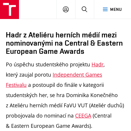
PŘIHLÁSIT
HLEDAT
MENU
SE
Hadr z Ateliéru herních médií mezi
nominovanými na Central & Eastern
European Game Awards
Po úspěchu studentského projektu
Hadr
,
který zaujal porotu
Independent Games
Festivalu
a postoupil do finále v kategorii
studentských her, se hra Dominika Konečného
z Ateliéru herních médií FaVU VUT (Ateliér duchů)
probojovala do nominací na
CEEGA
(Central
& Eastern European Game Awards).