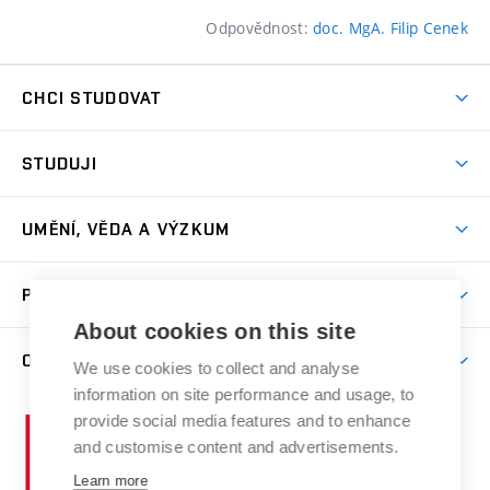
Odpovědnost:
doc. MgA. Filip Cenek
CHCI STUDOVAT
Pojďte na FaVU
STUDUJI
Nabídka ateliérů
Aktuality a výzvy
Přijímačky
UMĚNÍ, VĚDA A VÝZKUM
Studijní oddělení
Dny otevřených dveří
Centrum výzkumu
Časový plán studia
PRO VEŘEJNOST
Přípravné kurzy
Umělecká činnost
Studijní předpisy a formuláře
About cookies on this site
Studium bez bariér
Letní školy a semestrální kurzy
Publikační činnost
O FAKULTĚ
Studium a stáže v zahraničí
We use cookies to collect and analyse
Katedra teorií a dějin umění
Nakladatelská a vydavatelská činnost
Projekty
information on site performance and usage, to
Rezidenční pobyty
Aktuality
Kabinety a dílny
Research Catalogue
provide social media features and to enhance
Vysoké
Výstavy
Odborná praxe
Portal
Informační tabule
and customise content and advertisements.
Kontakt
učení
Konference
Stipendia
technické
Learn more
Galerie
Organizační struktura
E-přihláška