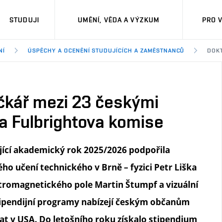
STUDUJI
UMĚNÍ, VĚDA A VÝZKUM
PRO 
NÍ
ÚSPĚCHY A OCENĚNÍ STUDUJÍCÍCH A ZAMĚSTNANCŮ
DOKT
kář mezi 23 českými
la Fulbrightova komise
ující akademický rok 2025/2026 podpořila
ho učení technického v Brně – fyzici Petr Liška
tromagnetického pole Martin Štumpf a vizuální
tipendijní programy nabízejí českým občanům
t v USA. Do letošního roku získalo stipendium