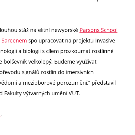
louhou stáž na elitní newyorské
Parsons School
 Sareenem
spolupracovat na projektu Invasive
hnologii a biologii s cílem prozkoumat rostlinné
je bolševník velkolepý. Budeme využívat
 k převodu signálů rostlin do imersivních
ovědomí a mezioborové porozumění,“ představil
nd Fakulty výtvarných umění VUT.
1
.