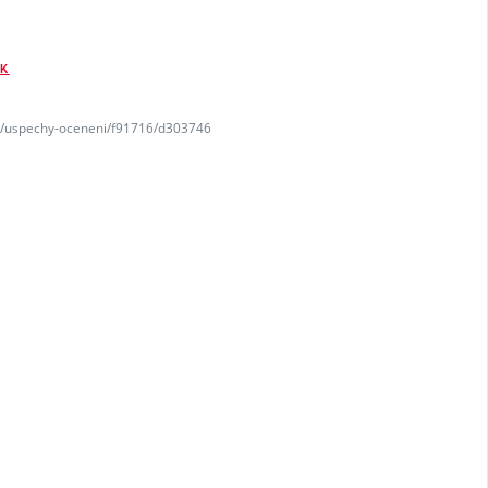
EK
tc/uspechy-oceneni/f91716/d303746