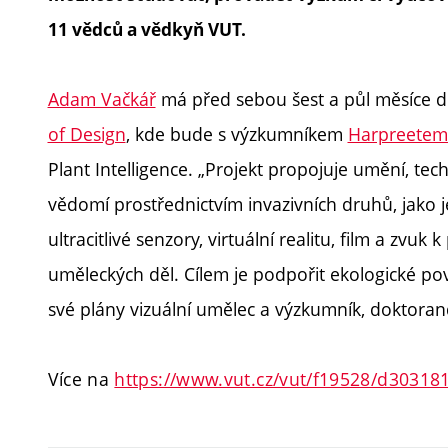
11 vědců a vědkyň VUT.
Adam Vačkář
má před sebou šest a půl měsíce d
of Design
, kde bude s výzkumníkem
Harpreetem
Plant Intelligence. „Projekt propojuje umění, tec
vědomí prostřednictvím invazivních druhů, jako 
ultracitlivé senzory, virtuální realitu, film a zvuk
uměleckých děl. Cílem je podpořit ekologické p
své plány vizuální umělec a výzkumník, doktora
Více na
https://www.vut.cz/vut/f19528/d30318