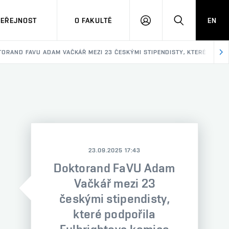
VEŘEJNOST
O FAKULTĚ
EN
PŘIHLÁSIT
HLEDAT
SE
ORAND FAVU ADAM VAČKÁŘ MEZI 23 ČESKÝMI STIPENDISTY, KTERÉ PODP
23.09.2025 17:43
Doktorand FaVU Adam
Vačkář mezi 23
českými stipendisty,
které podpořila