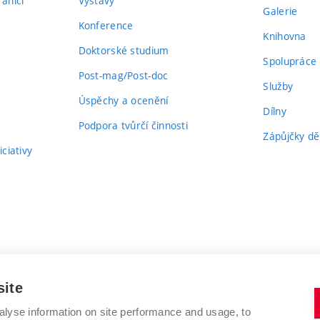
aničí
Výstavy
Galerie
Konference
Knihovna
Doktorské studium
Spolupráce
Post-mag/Post-doc
Služby
Úspěchy a ocenění
Dílny
Podpora tvůrčí činnosti
Zápůjčky dě
ciativy
site
alyse information on site performance and usage, to