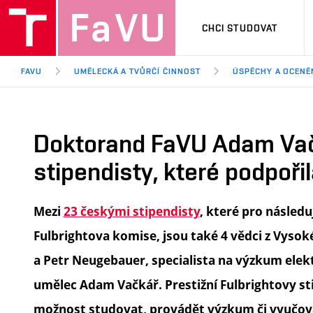
CHCI STUDOVAT
FAVU
UMĚLECKÁ A TVŮRČÍ ČINNOST
ÚSPĚCHY A OCENĚ
Doktorand FaVU Adam Vač
stipendisty, které podpoři
Mezi
23 českými stipendisty
, které pro násled
Fulbrightova komise, jsou také 4 vědci z Vysoké
a Petr Neugebauer, specialista na výzkum elek
umělec Adam Vačkář. Prestižní Fulbrightovy s
možnost studovat, provádět výzkum či vyučova