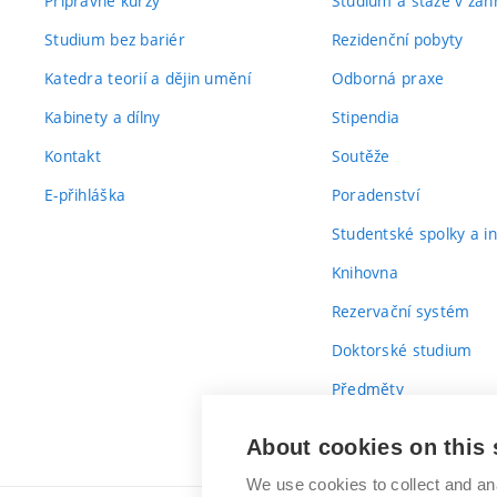
Přípravné kurzy
Studium a stáže v zahr
Studium bez bariér
Rezidenční pobyty
Katedra teorií a dějin umění
Odborná praxe
Kabinety a dílny
Stipendia
Kontakt
Soutěže
E-přihláška
Poradenství
Studentské spolky a ini
Knihovna
Rezervační systém
Doktorské studium
Předměty
Průvodce prvákem
About cookies on this 
We use cookies to collect and an