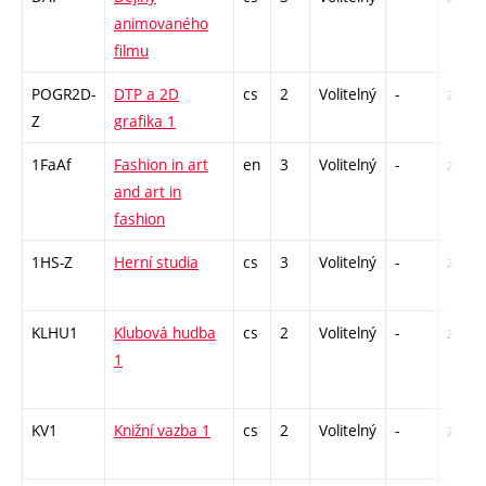
animovaného
filmu
POGR2D-
DTP a 2D
cs
2
Volitelný
-
zá
Z
grafika 1
1FaAf
Fashion in art
en
3
Volitelný
-
zá
and art in
fashion
1HS-Z
Herní studia
cs
3
Volitelný
-
zk
KLHU1
Klubová hudba
cs
2
Volitelný
-
zá
1
KV1
Knižní vazba 1
cs
2
Volitelný
-
zá