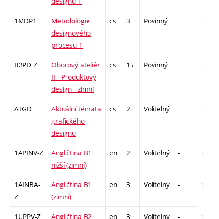
designu 1
1MDP1
Metodologie
cs
3
Povinný
-
zk
designového
procesu 1
B2PD-Z
Oborový ateliér
cs
15
Povinný
-
zá,zk
II - Produktový
design - zimní
ATGD
Aktuální témata
cs
2
Volitelný
-
zá
grafického
designu
1APINV-Z
Angličtina B1
en
2
Volitelný
-
zá
nižší (zimní)
1AINBA-
Angličtina B1
en
3
Volitelný
-
zá,zk
Z
(zimní)
1UPPV-Z
Angličtina B2
en
3
Volitelný
-
zá,zk