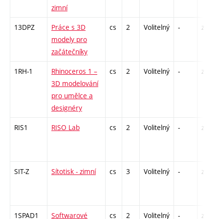
zimní
13DPZ
Práce s 3D
cs
2
Volitelný
-
zá
modely pro
začátečníky
1RH-1
Rhinoceros 1 –
cs
2
Volitelný
-
zá
3D modelování
pro umělce a
designéry
RIS1
RISO Lab
cs
2
Volitelný
-
zá
SIT-Z
Sítotisk - zimní
cs
3
Volitelný
-
zá
1SPAD1
Softwarové
cs
2
Volitelný
-
zá