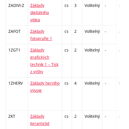
ZADIVI-Z
Základy
cs
3
Volitelný
-
zá
digitálního
videa
ZAFOT
Základy
cs
2
Volitelný
-
zá
fotografie 1
1ZGT1
Základy
cs
2
Volitelný
-
zá
grafických
technik 1 – Tisk
z výšky
1ZHERV
Základy herního
cs
4
Volitelný
-
kl
vývoje
ZKT
Základy
cs
2
Volitelný
-
zá
keramické