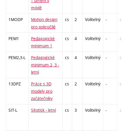
– umění v
módě
1MODP
Motion design
cs
2
Volitelný
-
zá
pro pokročilé
PEM1
Pedagogické
cs
4
Volitelný
-
zá
minimum 1
PEM2,3-L
Pedagogické
cs
4
Volitelný
-
zá
minimum 2, 3 -
letní
13DPZ
Práce s 3D
cs
2
Volitelný
-
zá
modely pro
začátečníky
SIT-L
Sítotisk - letní
cs
3
Volitelný
-
zá