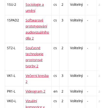
1SU-2
Sociologie a
cs
2
Volitelný
-
zá
umění
1SPAD2
Softwarové
cs
3
Volitelný
-
zk
prototypování
audiovizuálního
díla 2
ST2-L
Současné
cs
2
Volitelný
-
zá
technologie
prostorové
tvorby 2
VK1-L
Večerní kresba
cs
3
Volitelný
-
zá,zk
2
PR1-L
Videogram 2
en
2
Volitelný
-
zá
VKO-L
Vizuální
cs
2
Volitelný
-
zá
kompozice v