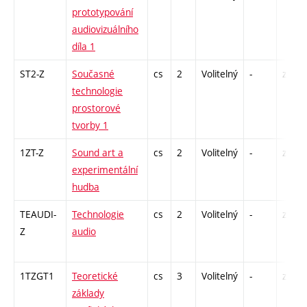
prototypování
audiovizuálního
díla 1
ST2-Z
Současné
cs
2
Volitelný
-
zá
technologie
prostorové
tvorby 1
1ZT-Z
Sound art a
cs
2
Volitelný
-
zá
experimentální
hudba
TEAUDI-
Technologie
cs
2
Volitelný
-
zá
Z
audio
1TZGT1
Teoretické
cs
3
Volitelný
-
zk
základy