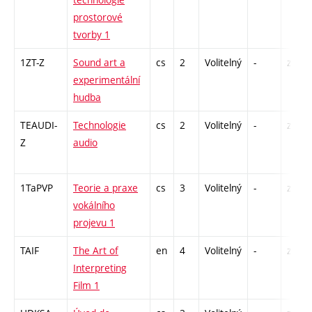
prostorové
tvorby 1
1ZT-Z
Sound art a
cs
2
Volitelný
-
zá
experimentální
hudba
TEAUDI-
Technologie
cs
2
Volitelný
-
zá
Z
audio
1TaPVP
Teorie a praxe
cs
3
Volitelný
-
zá
vokálního
projevu 1
TAIF
The Art of
en
4
Volitelný
-
zk
Interpreting
Film 1