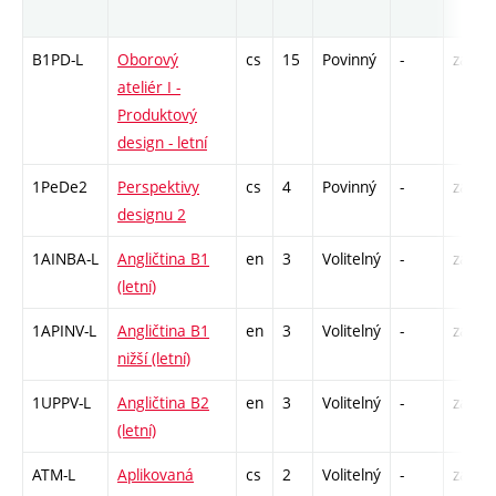
B1PD-L
Oborový
cs
15
Povinný
-
zá,zk
ateliér I -
Produktový
design - letní
1PeDe2
Perspektivy
cs
4
Povinný
-
zá
designu 2
1AINBA-L
Angličtina B1
en
3
Volitelný
-
zá,zk
(letní)
1APINV-L
Angličtina B1
en
3
Volitelný
-
zá
nižší (letní)
1UPPV-L
Angličtina B2
en
3
Volitelný
-
zá,zk
(letní)
ATM-L
Aplikovaná
cs
2
Volitelný
-
zá