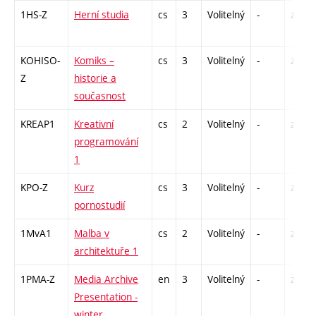
1HS-Z
Herní studia
cs
3
Volitelný
-
zk
KOHISO-
Komiks –
cs
3
Volitelný
-
zk
Z
historie a
současnost
KREAP1
Kreativní
cs
2
Volitelný
-
zá
programování
1
KPO-Z
Kurz
cs
3
Volitelný
-
zk
pornostudií
1MvA1
Malba v
cs
2
Volitelný
-
zá
architektuře 1
1PMA-Z
Media Archive
en
3
Volitelný
-
zá
Presentation -
winter