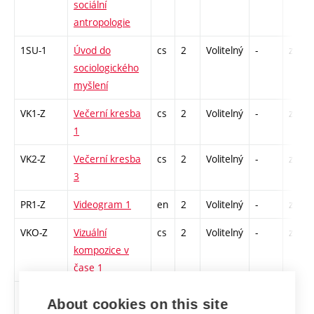
sociální
antropologie
1SU-1
Úvod do
cs
2
Volitelný
-
zá
sociologického
myšlení
VK1-Z
Večerní kresba
cs
2
Volitelný
-
zá
1
VK2-Z
Večerní kresba
cs
2
Volitelný
-
zá
3
PR1-Z
Videogram 1
en
2
Volitelný
-
zá
VKO-Z
Vizuální
cs
2
Volitelný
-
zá
kompozice v
čase 1
VSDH1
Vizuální styly
cs
2
Volitelný
-
zá
About cookies on this site
digitálních her 1