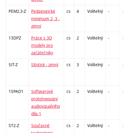
PEM2,3-Z
Pedagogické
cs
4
Volitelný
-
zá
minimum 2, 3 -
zimní
13DPZ
Práce s 3D
cs
2
Volitelný
-
zá
modely pro
začátečníky
SIT-Z
Sítotisk - zimní
cs
3
Volitelný
-
zá
1SPAD1
Softwarové
cs
2
Volitelný
-
zá
prototypování
audiovizuálního
díla 1
ST2-Z
Současné
cs
2
Volitelný
-
zá
technologie