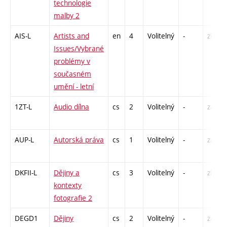
technologie
malby 2
AIS-L
Artists and
en
4
Volitelný
-
zk
Issues/Vybrané
problémy v
současném
umění - letní
1ZT-L
Audio dílna
cs
2
Volitelný
-
zá
AUP-L
Autorská práva
cs
1
Volitelný
-
zá
DKFII-L
Dějiny a
cs
3
Volitelný
-
zk
kontexty
fotografie 2
DEGD1
Dějiny
cs
2
Volitelný
-
zá