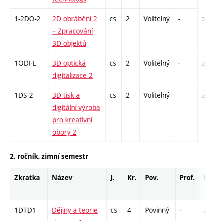
1-2DO-2
2D obrábění 2
cs
2
Volitelný
-
zá
– Zpracování
3D objektů
1ODI-L
3D optická
cs
2
Volitelný
-
zá
digitalizace 2
1DS-2
3D tisk a
cs
2
Volitelný
-
zá
digitální výroba
pro kreativní
obory 2
2. ročník, zimní semestr
Zkratka
Název
J.
Kr.
Pov.
Prof.
Uk.
1DTD1
Dějiny a teorie
cs
4
Povinný
-
zk