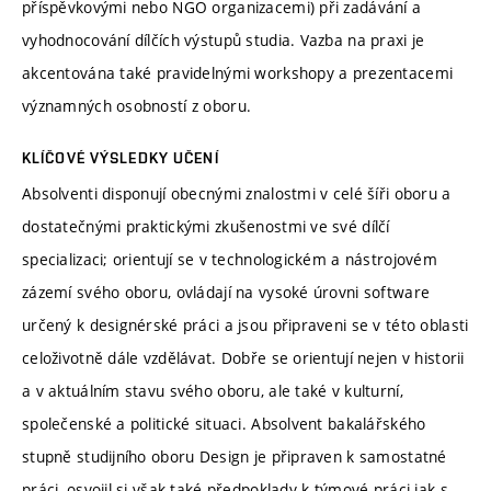
příspěvkovými nebo NGO organizacemi) při zadávání a
vyhodnocování dílčích výstupů studia. Vazba na praxi je
akcentována také pravidelnými workshopy a prezentacemi
významných osobností z oboru.
KLÍČOVÉ VÝSLEDKY UČENÍ
Absolventi disponují obecnými znalostmi v celé šíři oboru a
dostatečnými praktickými zkušenostmi ve své dílčí
specializaci; orientují se v technologickém a nástrojovém
zázemí svého oboru, ovládají na vysoké úrovni software
určený k designérské práci a jsou připraveni se v této oblasti
celoživotně dále vzdělávat. Dobře se orientují nejen v historii
a v aktuálním stavu svého oboru, ale také v kulturní,
společenské a politické situaci. Absolvent bakalářského
stupně studijního oboru Design je připraven k samostatné
práci, osvojil si však také předpoklady k týmové práci jak s