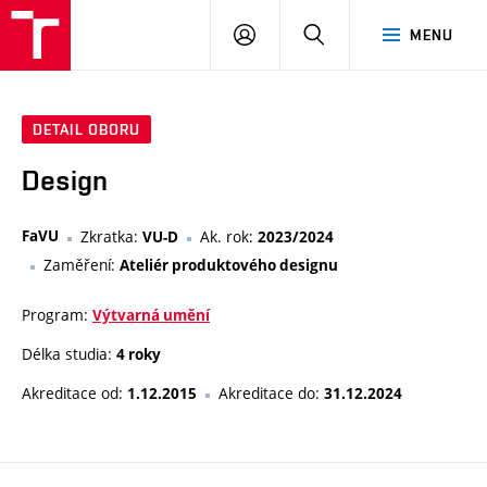
PŘIHLÁSIT
HLEDAT
MENU
SE
DETAIL OBORU
Design
FaVU
Zkratka:
Ak. rok:
VU-D
2023/2024
Zaměření:
Ateliér produktového designu
Program:
Výtvarná umění
Délka studia:
4 roky
Akreditace od:
Akreditace do:
1.12.2015
31.12.2024