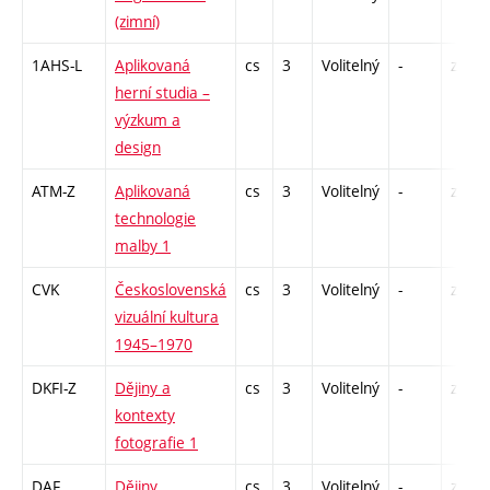
(zimní)
1AHS-L
Aplikovaná
cs
3
Volitelný
-
zk
herní studia –
výzkum a
design
ATM-Z
Aplikovaná
cs
3
Volitelný
-
zk
technologie
malby 1
CVK
Československá
cs
3
Volitelný
-
zk
vizuální kultura
1945–1970
DKFI-Z
Dějiny a
cs
3
Volitelný
-
zk
kontexty
fotografie 1
DAF
Dějiny
cs
3
Volitelný
-
zk