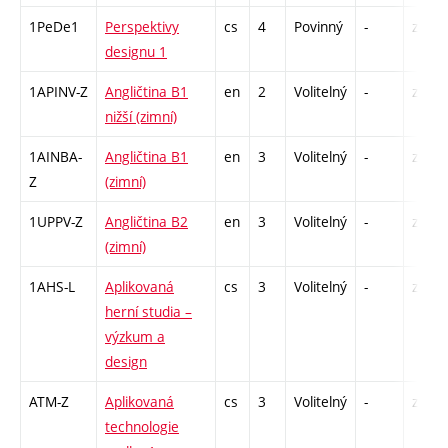
1PeDe1
Perspektivy
cs
4
Povinný
-
zá
designu 1
1APINV-Z
Angličtina B1
en
2
Volitelný
-
zá
nižší (zimní)
1AINBA-
Angličtina B1
en
3
Volitelný
-
zá,zk
Z
(zimní)
1UPPV-Z
Angličtina B2
en
3
Volitelný
-
zá,zk
(zimní)
1AHS-L
Aplikovaná
cs
3
Volitelný
-
zk
herní studia –
výzkum a
design
ATM-Z
Aplikovaná
cs
3
Volitelný
-
zk
technologie