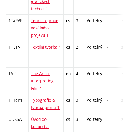
grafických
technik 1
1TaPVP
Teorie a praxe
cs
3
Volitelný
-
zá
vokálního
projevu 1
1TETV
Textilní tvorba 1
cs
2
Volitelný
-
zá
TAIF
The Art of
en
4
Volitelný
-
zk
Interpreting
Film 1
1TTaP1
Typografie a
cs
3
Volitelný
-
zá
tvorba písma 1
UDKSA
Úvod do
cs
3
Volitelný
-
zk
kulturní a