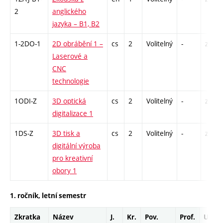
2
anglického
jazyka – B1, B2
1-2DO-1
2D obrábění 1 –
cs
2
Volitelný
-
zá
Laserové a
CNC
technologie
1ODI-Z
3D optická
cs
2
Volitelný
-
zá
digitalizace 1
1DS-Z
3D tisk a
cs
2
Volitelný
-
zá
digitální výroba
pro kreativní
obory 1
1. ročník, letní semestr
Zkratka
Název
J.
Kr.
Pov.
Prof.
Uk.