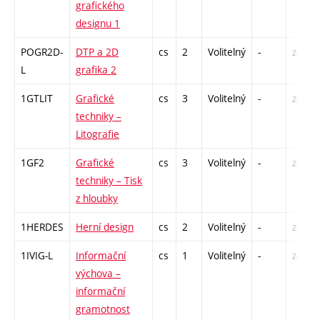
grafického
designu 1
POGR2D-
DTP a 2D
cs
2
Volitelný
-
zá
L
grafika 2
1GTLIT
Grafické
cs
3
Volitelný
-
zá
techniky –
Litografie
1GF2
Grafické
cs
3
Volitelný
-
zá
techniky – Tisk
z hloubky
1HERDES
Herní design
cs
2
Volitelný
-
zá
1IVIG-L
Informační
cs
1
Volitelný
-
zá
výchova –
informační
gramotnost