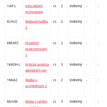
1IAT-L
Interaktivní
cs
2
Volitelný
-
zá
technologie
KLHU2
Klubová hudba
cs
2
Volitelný
-
zá
2
KREAP2
Kreativní
cs
2
Volitelný
-
zá
programování
2
1KADH-L
Kritická analýza
cs
3
Volitelný
-
zk
digitálních her
1MvA2
Malba v
cs
2
Volitelný
-
zá
architektuře 2
MUUM
Móda v umění
cs
3
Volitelný
-
zk