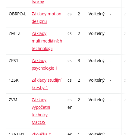
tvorby
OBRPO-L
Základy motion
cs
2
Volitelný
-
zá
designu
ZMT-Z
Základy
cs
2
Volitelný
-
zá
multimediálních
technologií
ZPS1
Základy
cs
3
Volitelný
-
zk
psychologie 1
1ZSK
Základy studijní
cs
2
Volitelný
-
zá
kresby 1
ZVM
Základy
cs,
2
Volitelný
-
zá
výpočetní
en
techniky
MacOS
1ZAJ-B1-
Zkouška z
en
1
Volitelný
-
zk