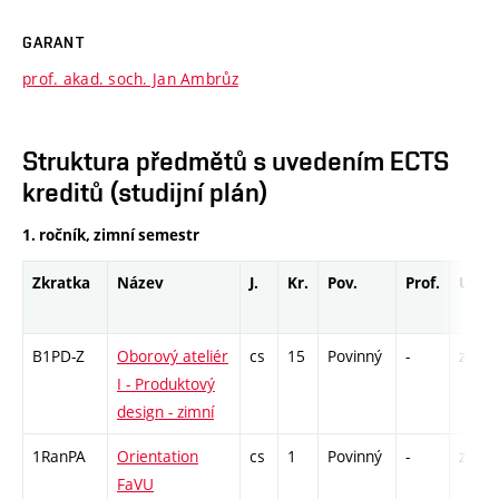
GARANT
prof. akad. soch. Jan Ambrůz
Struktura předmětů s uvedením ECTS
kreditů (studijní plán)
1. ročník, zimní semestr
Zkratka
Název
J.
Kr.
Pov.
Prof.
Uk.
B1PD-Z
Oborový ateliér
cs
15
Povinný
-
zá,zk
I - Produktový
design - zimní
1RanPA
Orientation
cs
1
Povinný
-
zá
FaVU