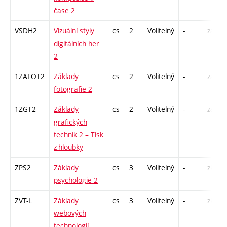
čase 2
VSDH2
Vizuální styly
cs
2
Volitelný
-
zá
digitálních her
2
1ZAFOT2
Základy
cs
2
Volitelný
-
zá
fotografie 2
1ZGT2
Základy
cs
2
Volitelný
-
zá
grafických
technik 2 – Tisk
z hloubky
ZPS2
Základy
cs
3
Volitelný
-
zk
psychologie 2
ZVT-L
Základy
cs
3
Volitelný
-
zk
webových
technologií