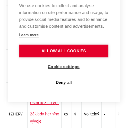
We use cookies to collect and analyse
ZADIVI-Z
Základy
cs
3
Volitelný
-
zá
information on site performance and usage, to
digitálního
provide social media features and to enhance
videa
and customise content and advertisements.
Learn more
ZAFOT
Základy
cs
2
Volitelný
-
zá
fotografie 1
ALLOW ALL COOKIES
1ZGT1
Základy
cs
2
Volitelný
-
zá
grafických
Cookie settings
technik 1 – Tisk
z výšky
Deny all
1ZGT3
Základy
cs
2
Volitelný
-
zá
grafických
technik 3 – Lept
1ZHERV
Základy herního
cs
4
Volitelný
-
kl
vývoje