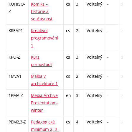
KOHISO-
Komiks –
cs
3
Volitelný
-
zk
Z
historie a
současnost
KREAP1
Kreativní
cs
2
Volitelný
-
zá
programování
1
KPO-Z
Kurz
cs
3
Volitelný
-
zk
pornostudií
1MvA1
Malba v
cs
2
Volitelný
-
zá
architektuře 1
1PMA-Z
Media Archive
en
3
Volitelný
-
zá
Presentation -
winter
PEM2,3-Z
Pedagogické
cs
4
Volitelný
-
zá
minimum 2, 3 -