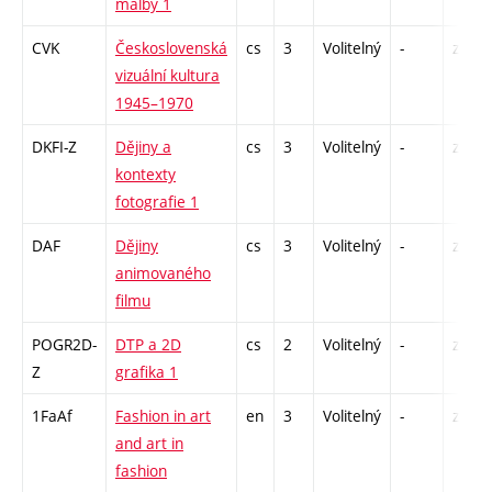
malby 1
CVK
Československá
cs
3
Volitelný
-
zk
vizuální kultura
1945–1970
DKFI-Z
Dějiny a
cs
3
Volitelný
-
zk
kontexty
fotografie 1
DAF
Dějiny
cs
3
Volitelný
-
zk
animovaného
filmu
POGR2D-
DTP a 2D
cs
2
Volitelný
-
zá
Z
grafika 1
1FaAf
Fashion in art
en
3
Volitelný
-
zá
and art in
fashion