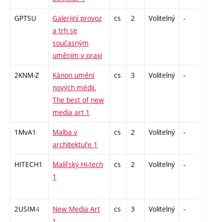
GPTSU
Galerijní provoz
cs
2
Volitelný
-
zá
a trh se
současným
uměním v praxi
2KNM-Z
Kánon umění
cs
3
Volitelný
-
zk
nových médií.
The best of new
media art 1
1MvA1
Malba v
cs
2
Volitelný
-
zá
architektuře 1
HITECH1
Malířský Hi-tech
cs
2
Volitelný
-
zá
1
2USIM-I
New Media Art
cs
3
Volitelný
-
zk
1