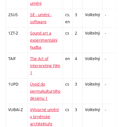
umění
2SUS
Síť - umění -
cs,
3
Volitelný
-
zk
software
en
1ZT-Z
Sound art a
cs
2
Volitelný
-
zá
experimentální
hudba
TAIF
The Art of
en
4
Volitelný
-
zk
Interpreting Film
1
1UPD
Úvod do
cs
3
Volitelný
-
zk
permakulturního
designu 1
VUBAI-Z
Výtvarné umění
cs
3
Volitelný
-
zk
v brněnské
architektuře