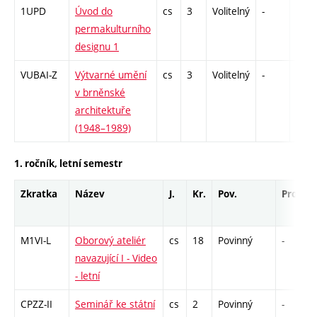
1UPD
Úvod do
cs
3
Volitelný
-
zk
permakulturního
designu 1
VUBAI-Z
Výtvarné umění
cs
3
Volitelný
-
zk
v brněnské
architektuře
(1948–1989)
1. ročník, letní semestr
Zkratka
Název
J.
Kr.
Pov.
Prof.
M1VI-L
Oborový ateliér
cs
18
Povinný
-
navazující I - Video
- letní
CPZZ-II
Seminář ke státní
cs
2
Povinný
-