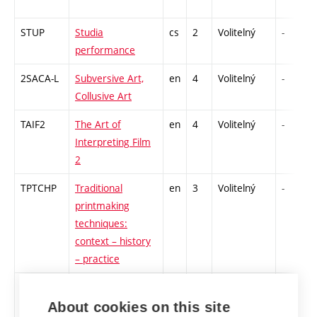
STUP
Studia
cs
2
Volitelný
-
performance
2SACA-L
Subversive Art,
en
4
Volitelný
-
Collusive Art
TAIF2
The Art of
en
4
Volitelný
-
Interpreting Film
2
TPTCHP
Traditional
en
3
Volitelný
-
printmaking
techniques:
context – history
– practice
UA-L
Umění –
cs
2
Volitelný
-
architektura
About cookies on this site