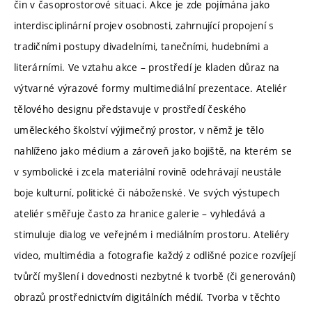
čin v časoprostorové situaci. Akce je zde pojímána jako
interdisciplinární projev osobnosti, zahrnující propojení s
tradičními postupy divadelními, tanečními, hudebními a
literárními. Ve vztahu akce – prostředí je kladen důraz na
výtvarné výrazové formy multimediální prezentace. Ateliér
tělového designu představuje v prostředí českého
uměleckého školství výjimečný prostor, v němž je tělo
nahlíženo jako médium a zároveň jako bojiště, na kterém se
v symbolické i zcela materiální rovině odehrávají neustále
boje kulturní, politické či náboženské. Ve svých výstupech
ateliér směřuje často za hranice galerie – vyhledává a
stimuluje dialog ve veřejném i mediálním prostoru. Ateliéry
video, multimédia a fotografie každý z odlišné pozice rozvíjejí
tvůrčí myšlení i dovednosti nezbytné k tvorbě (či generování)
obrazů prostřednictvím digitálních médií. Tvorba v těchto