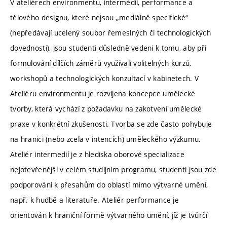
V ateliérech environmentu, intermédií, performance a
tělového designu, které nejsou „mediálně specifické“
(nepředávají ucelený soubor řemeslných či technologických
dovedností), jsou studenti důsledně vedeni k tomu, aby při
formulování dílčích záměrů využívali volitelných kurzů,
workshopů a technologických konzultací v kabinetech. V
Ateliéru environmentu je rozvíjena koncepce umělecké
tvorby, která vychází z požadavku na zakotvení umělecké
praxe v konkrétní zkušenosti. Tvorba se zde často pohybuje
na hranici (nebo zcela v intencích) uměleckého výzkumu.
Ateliér intermedií je z hlediska oborové specializace
nejotevřenější v celém studijním programu, studenti jsou zde
podporováni k přesahům do oblastí mimo výtvarné umění,
např. k hudbě a literatuře. Ateliér performance je
orientován k hraniční formě výtvarného umění, jíž je tvůrčí