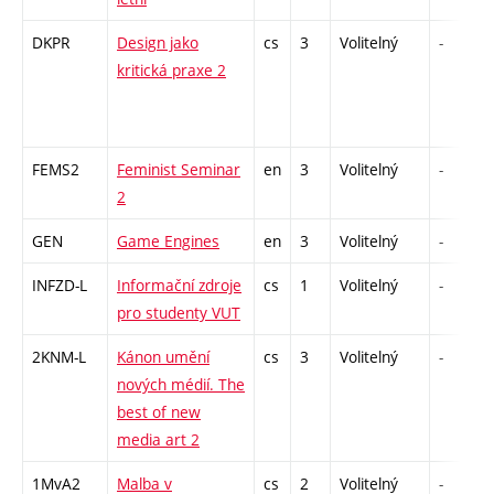
DKPR
Design jako
cs
3
Volitelný
-
kritická praxe 2
FEMS2
Feminist Seminar
en
3
Volitelný
-
2
GEN
Game Engines
en
3
Volitelný
-
INFZD-L
Informační zdroje
cs
1
Volitelný
-
pro studenty VUT
2KNM-L
Kánon umění
cs
3
Volitelný
-
nových médií. The
best of new
media art 2
1MvA2
Malba v
cs
2
Volitelný
-