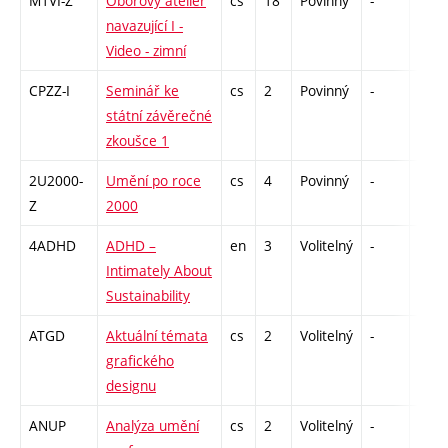
M1VI-Z
Oborový ateliér
cs
18
Povinný
-
zá,zk
navazující I -
Video - zimní
CPZZ-I
Seminář ke
cs
2
Povinný
-
zá
státní závěrečné
zkoušce 1
2U2000-
Umění po roce
cs
4
Povinný
-
zk
Z
2000
4ADHD
ADHD –
en
3
Volitelný
-
zá
Intimately About
Sustainability
ATGD
Aktuální témata
cs
2
Volitelný
-
zá
grafického
designu
ANUP
Analýza umění
cs
2
Volitelný
-
zá