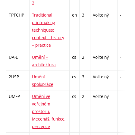
2
TPTCHP
Traditional
en
3
Volitelný
-
printmaking
techniques:
context – history
– practice
UA-L
Umění –
cs
2
Volitelný
-
architektura
2USP
Umění
cs
3
Volitelný
-
spolupráce
UMFP
Umění ve
cs
2
Volitelný
-
veřejném
prostoru.
Mecenáš, funkce,
percepce