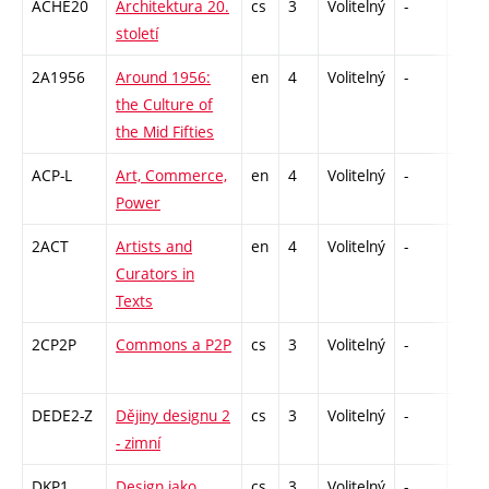
ACHE20
Architektura 20.
cs
3
Volitelný
-
zk
století
2A1956
Around 1956:
en
4
Volitelný
-
zk
the Culture of
the Mid Fifties
ACP-L
Art, Commerce,
en
4
Volitelný
-
zk
Power
2ACT
Artists and
en
4
Volitelný
-
zk
Curators in
Texts
2CP2P
Commons a P2P
cs
3
Volitelný
-
zá
DEDE2-Z
Dějiny designu 2
cs
3
Volitelný
-
zk
- zimní
DKP1
Design jako
cs
3
Volitelný
-
zá