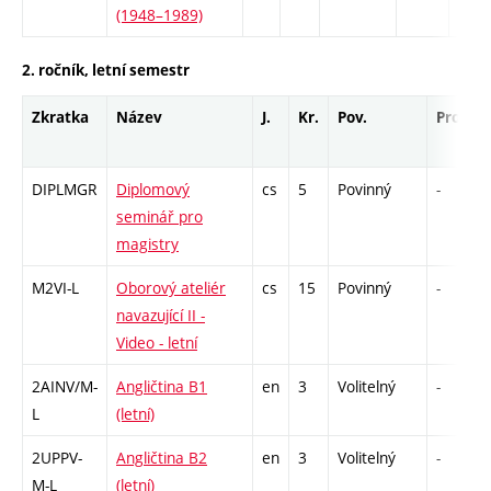
(1948–1989)
2. ročník, letní semestr
Zkratka
Název
J.
Kr.
Pov.
Prof.
DIPLMGR
Diplomový
cs
5
Povinný
-
seminář pro
magistry
M2VI-L
Oborový ateliér
cs
15
Povinný
-
navazující II -
Video - letní
2AINV/M-
Angličtina B1
en
3
Volitelný
-
L
(letní)
2UPPV-
Angličtina B2
en
3
Volitelný
-
M-L
(letní)