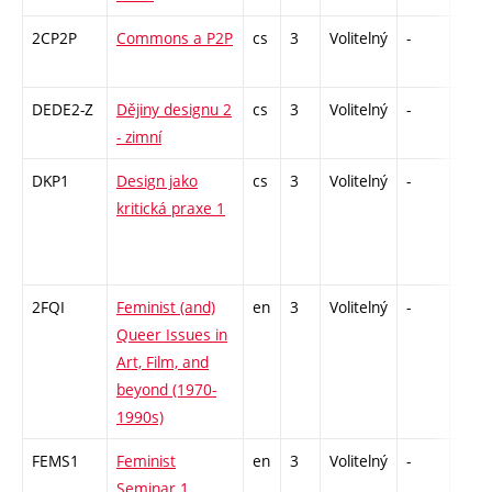
2CP2P
Commons a P2P
cs
3
Volitelný
-
zá
DEDE2-Z
Dějiny designu 2
cs
3
Volitelný
-
zk
- zimní
DKP1
Design jako
cs
3
Volitelný
-
zá
kritická praxe 1
2FQI
Feminist (and)
en
3
Volitelný
-
zá
Queer Issues in
Art, Film, and
beyond (1970-
1990s)
FEMS1
Feminist
en
3
Volitelný
-
zá
Seminar 1