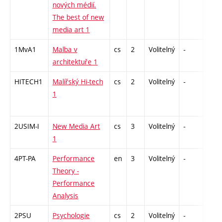
nových médií.
The best of new
media art 1
1MvA1
Malba v
cs
2
Volitelný
-
zá
architektuře 1
HITECH1
Malířský Hi-tech
cs
2
Volitelný
-
zá
1
2USIM-I
New Media Art
cs
3
Volitelný
-
zk
1
4PT-PA
Performance
en
3
Volitelný
-
zá
Theory -
Performance
Analysis
2PSU
Psychologie
cs
2
Volitelný
-
zá