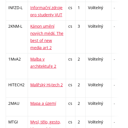
INFZD-L
Informační zdroje
cs
1
Volitelný
-
pro studenty VUT
2KNM-L
Kánon umění
cs
3
Volitelný
-
nových médií. The
best of new
media art 2
1MvA2
Malba v
cs
2
Volitelný
-
architektuře 2
HITECH2
Malířský Hi-tech 2
cs
2
Volitelný
-
2MAU
Mapa a území
cs
2
Volitelný
-
MTGI
Mysl, tělo, gesto,
cs
2
Volitelný
-