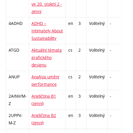
ve 20. století 2 -
zimní
4ADHD
ADHD –
en
3
Volitelný
-
zá
Intimately About
Sustainability
ATGD
Aktuální témata
cs
2
Volitelný
-
zá
grafického
designu
ANUP
Analýza umění
cs
2
Volitelný
-
zá
performance
2AINV/M-
Angličtina B1
en
3
Volitelný
-
zá,zk
Z
(zimní)
2UPPV-
Angličtina B2
en
3
Volitelný
-
zá,zk
M-Z
(zimní)