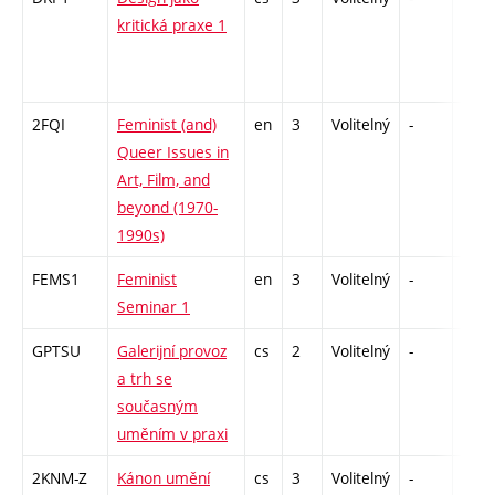
kritická praxe 1
2FQI
Feminist (and)
en
3
Volitelný
-
zá
Queer Issues in
Art, Film, and
beyond (1970-
1990s)
FEMS1
Feminist
en
3
Volitelný
-
zá
Seminar 1
GPTSU
Galerijní provoz
cs
2
Volitelný
-
zá
a trh se
současným
uměním v praxi
2KNM-Z
Kánon umění
cs
3
Volitelný
-
zk