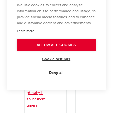
We use cookies to collect and analyse
2USP
Umění
cs
3
Volitelný
-
information on site performance and usage, to
spolupráce
provide social media features and to enhance
UMFP
Umění ve
cs
2
Volitelný
-
and customise content and advertisements.
veřejném
Learn more
prostoru.
Mecenáš, funkce,
ALLOW ALL COOKIES
percepce
1UPD2
Úvod do
cs
2
Volitelný
-
Cookie settings
permakulturního
designu 2
Deny all
VAMM
Vizuální
cs
3
Volitelný
-
antropologie a její
přesahy k
současnému
umění