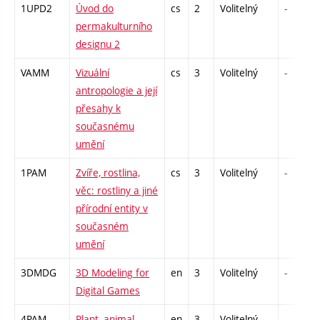
1UPD2
Úvod do
cs
2
Volitelný
-
permakulturního
designu 2
VAMM
Vizuální
cs
3
Volitelný
-
antropologie a její
přesahy k
současnému
umění
1PAM
Zvíře, rostlina,
cs
3
Volitelný
-
věc: rostliny a jiné
přírodní entity v
současném
umění
3DMDG
3D Modeling for
en
3
Volitelný
-
Digital Games
4PAM
Plant, animal,
en
3
Volitelný
-