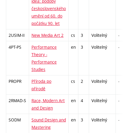
idea: podoby
československého
umění od 60. do
počátku 90. let
2USIM-II
New Media Art 2
cs
3
Volitelný
-
4PT-PS
Performance
en
3
Volitelný
-
Theory -
Performance
Studies
PROPR
Příroda po
cs
2
Volitelný
-
přírodě
2RMAD-S
Race, Modern Art
en
4
Volitelný
-
and Design
SODM
Sound Design and
en
3
Volitelný
-
Mastering