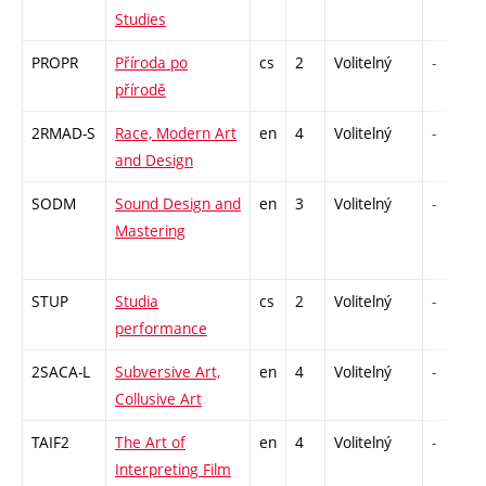
Studies
PROPR
Příroda po
cs
2
Volitelný
-
přírodě
2RMAD-S
Race, Modern Art
en
4
Volitelný
-
and Design
SODM
Sound Design and
en
3
Volitelný
-
Mastering
STUP
Studia
cs
2
Volitelný
-
performance
2SACA-L
Subversive Art,
en
4
Volitelný
-
Collusive Art
TAIF2
The Art of
en
4
Volitelný
-
Interpreting Film