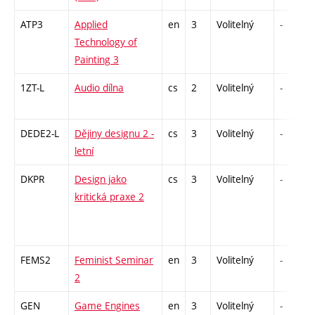
ATP3
Applied
en
3
Volitelný
-
Technology of
Painting 3
1ZT-L
Audio dílna
cs
2
Volitelný
-
DEDE2-L
Dějiny designu 2 -
cs
3
Volitelný
-
letní
DKPR
Design jako
cs
3
Volitelný
-
kritická praxe 2
FEMS2
Feminist Seminar
en
3
Volitelný
-
2
GEN
Game Engines
en
3
Volitelný
-