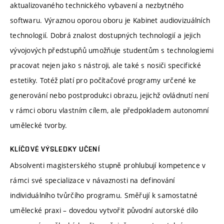
aktualizovaného technického vybavení a nezbytného
softwaru. Výraznou oporou oboru je Kabinet audiovizuálních
technologií. Dobrá znalost dostupných technologií a jejich
vývojových předstupňů umožňuje studentům s technologiemi
pracovat nejen jako s nástroji, ale také s nosiči specifické
estetiky. Totéž platí pro počítačové programy určené ke
generování nebo postprodukci obrazu, jejichž ovládnutí není
v rámci oboru vlastním cílem, ale předpokladem autonomní
umělecké tvorby.
KLÍČOVÉ VÝSLEDKY UČENÍ
Absolventi magisterského stupně prohlubují kompetence v
rámci své specializace v návaznosti na definování
individuálního tvůrčího programu. Směřují k samostatné
umělecké praxi – dovedou vytvořit původní autorské dílo