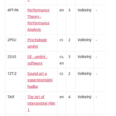
4PT-PA
Performance
en
3
Volitelný
-
zá
Theory -
Performance
Analysis
2PSU
Psychologie
cs
2
Volitelný
-
zá
umění
2SUS
Síť - umění -
cs,
3
Volitelný
-
zk
software
en
1ZT-Z
Sound art a
cs
2
Volitelný
-
zá
experimentální
hudba
TAIF
The Art of
en
4
Volitelný
-
zk
Interpreting Film
1