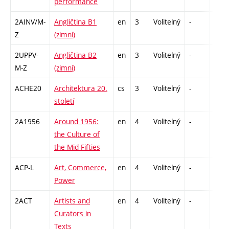
performance
2AINV/M-
Angličtina B1
en
3
Volitelný
-
zá,zk
Z
(zimní)
2UPPV-
Angličtina B2
en
3
Volitelný
-
zá,zk
M-Z
(zimní)
ACHE20
Architektura 20.
cs
3
Volitelný
-
zk
století
2A1956
Around 1956:
en
4
Volitelný
-
zk
the Culture of
the Mid Fifties
ACP-L
Art, Commerce,
en
4
Volitelný
-
zk
Power
2ACT
Artists and
en
4
Volitelný
-
zk
Curators in
Texts