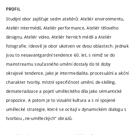
PROFIL
Studijní obor zajišťuje sedm ateliérů: Ateliér environmentu,
Ateliér intermédií, Ateliér performance, Ateliér tělového
designu, Ateliér video, Ateliér herních médií a Ateliér
fotografie. Ideově je obor ukotven ve dvou oblastech. Jednak
jsou to neoavantgardní tendence 60. let, s nimiž se do
mainstreamu současného umění dostaly do té doby
okrajové tendence, jako je intermedialita, procesuální a akční
charakter tvorby, místní specifičnost umění, de-skilling,
dematerializace a pojetí uměleckého díla jako sémantické
propozice. A potom je to vizuální kultura a s ní spojené
umělecké strategie, které se ocitají v dynamickém dialogu s
tvorbou „ne-uměleckých“ obrazů.