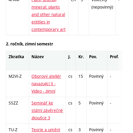
mineral: plants
(nepovinný)
and other natural
entities in
contemporary art
2. ročník, zimní semestr
Zkratka
Název
J.
Kr.
Pov.
Prof.
Uk.
M2VI-Z
Oborový ateliér
cs
15
Povinný
-
zá
navazující II -
Video - zimní
SSZZ
Seminář ke
cs
5
Povinný
-
zá
státní závěrečné
zkoušce 3
TU-Z
Teorie a umění
cs
3
Povinný
-
zk