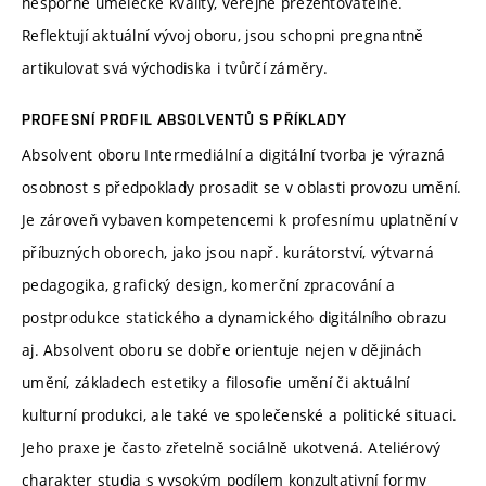
nesporné umělecké kvality, veřejně prezentovatelné.
Reflektují aktuální vývoj oboru, jsou schopni pregnantně
artikulovat svá východiska i tvůrčí záměry.
PROFESNÍ PROFIL ABSOLVENTŮ S PŘÍKLADY
Absolvent oboru Intermediální a digitální tvorba je výrazná
osobnost s předpoklady prosadit se v oblasti provozu umění.
Je zároveň vybaven kompetencemi k profesnímu uplatnění v
příbuzných oborech, jako jsou např. kurátorství, výtvarná
pedagogika, grafický design, komerční zpracování a
postprodukce statického a dynamického digitálního obrazu
aj. Absolvent oboru se dobře orientuje nejen v dějinách
umění, základech estetiky a filosofie umění či aktuální
kulturní produkci, ale také ve společenské a politické situaci.
Jeho praxe je často zřetelně sociálně ukotvená. Ateliérový
charakter studia s vysokým podílem konzultativní formy