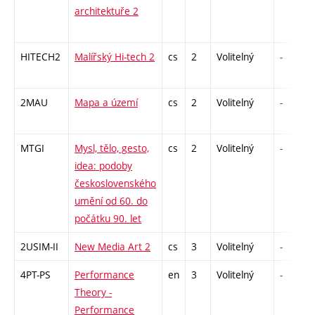
architektuře 2
HITECH2
Malířský Hi-tech 2
cs
2
Volitelný
-
2MAU
Mapa a území
cs
2
Volitelný
-
MTGI
Mysl, tělo, gesto,
cs
2
Volitelný
-
idea: podoby
československého
umění od 60. do
počátku 90. let
2USIM-II
New Media Art 2
cs
3
Volitelný
-
4PT-PS
Performance
en
3
Volitelný
-
Theory -
Performance