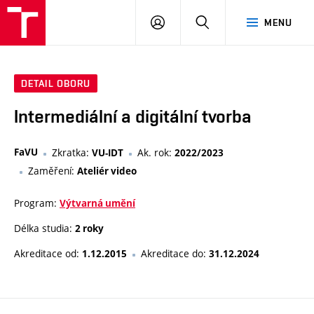
PŘIHLÁSIT
HLEDAT
MENU
SE
DETAIL OBORU
Intermediální a digitální tvorba
FaVU
Zkratka:
Ak. rok:
VU-IDT
2022/2023
Zaměření:
Ateliér video
Program:
Výtvarná umění
Délka studia:
2 roky
Akreditace od:
Akreditace do:
1.12.2015
31.12.2024