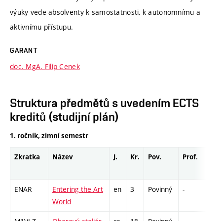
výuky vede absolventy k samostatnosti, k autonomnímu a
aktivnímu přístupu.
GARANT
doc. MgA. Filip Cenek
Struktura předmětů s uvedením ECTS
kreditů (studijní plán)
1. ročník, zimní semestr
Zkratka
Název
J.
Kr.
Pov.
Prof.
Uk.
ENAR
Entering the Art
en
3
Povinný
-
zá
World