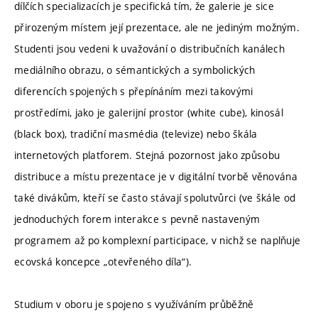
dílčích specializacích je specifická tím, že galerie je sice
přirozeným místem její prezentace, ale ne jediným možným.
Studenti jsou vedeni k uvažování o distribučních kanálech
mediálního obrazu, o sémantických a symbolických
diferencích spojených s přepínáním mezi takovými
prostředími, jako je galerijní prostor (white cube), kinosál
(black box), tradiční masmédia (televize) nebo škála
internetových platforem. Stejná pozornost jako způsobu
distribuce a místu prezentace je v digitální tvorbě věnována
také divákům, kteří se často stávají spolutvůrci (ve škále od
jednoduchých forem interakce s pevně nastaveným
programem až po komplexní participace, v nichž se naplňuje
ecovská koncepce „otevřeného díla“).
Studium v oboru je spojeno s využíváním průběžně