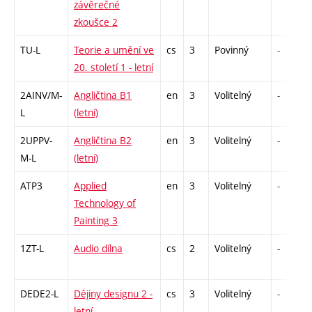
závěrečné
zkoušce 2
TU-L
Teorie a umění ve
cs
3
Povinný
-
20. století 1 - letní
2AINV/M-
Angličtina B1
en
3
Volitelný
-
L
(letní)
2UPPV-
Angličtina B2
en
3
Volitelný
-
M-L
(letní)
ATP3
Applied
en
3
Volitelný
-
Technology of
Painting 3
1ZT-L
Audio dílna
cs
2
Volitelný
-
DEDE2-L
Dějiny designu 2 -
cs
3
Volitelný
-
letní