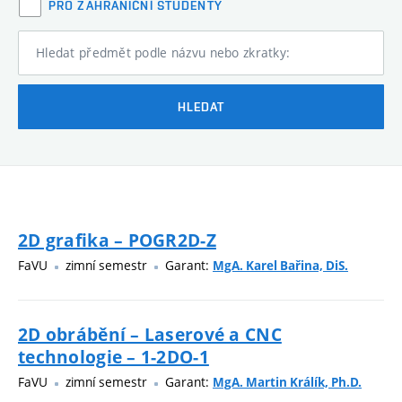
PRO ZAHRANIČNÍ STUDENTY
Hledat předmět podle názvu nebo zkratky:
HLEDAT
2D grafika – POGR2D-Z
FaVU
zimní semestr
Garant:
MgA. Karel Bařina, DiS.
2D obrábění – Laserové a CNC
technologie – 1-2DO-1
FaVU
zimní semestr
Garant:
MgA. Martin Králík, Ph.D.