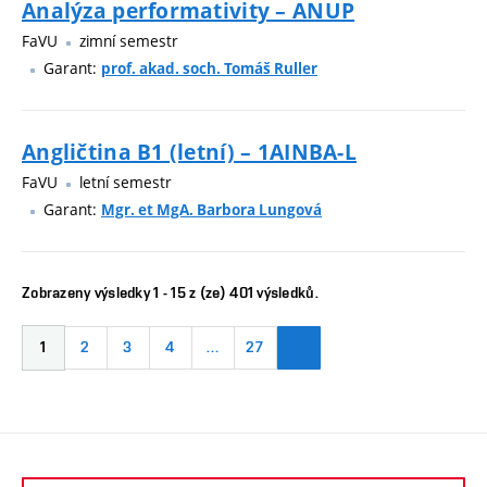
Analýza performativity – ANUP
FaVU
zimní semestr
Garant:
prof. akad. soch. Tomáš Ruller
Angličtina B1 (letní) – 1AINBA-L
FaVU
letní semestr
Garant:
Mgr. et MgA. Barbora Lungová
Zobrazeny výsledky 1 - 15 z (ze) 401 výsledků.
1
2
3
4
…
27