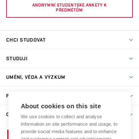
ANONYMNÍ STUDENTSKÉ ANKETY K
PŘEDMĚTŮM
CHCI STUDOVAT
Pojďte na FaVU
STUDUJI
Nabídka ateliérů
Aktuality a výzvy
Přijímačky
UMĚNÍ, VĚDA A VÝZKUM
Studijní oddělení
Dny otevřených dveří
Centrum výzkumu
Časový plán studia
PRO VEŘEJNOST
Přípravné kurzy
Umělecká činnost
Studijní předpisy a formuláře
About cookies on this site
Studium bez bariér
Letní školy a semestrální kurzy
Publikační činnost
O FAKULTĚ
Studium a stáže v zahraničí
We use cookies to collect and analyse
Katedra teorií a dějin umění
Nakladatelská a vydavatelská činnost
Projekty
information on site performance and usage, to
Rezidenční pobyty
Aktuality
Kabinety a dílny
Research Catalogue
provide social media features and to enhance
Vysoké
Výstavy
Odborná praxe
Portal
Informační tabule
and customise content and advertisements.