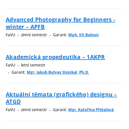
Advanced Photography for Beginners -
winter – APFB
FaVU
zimní semestr
Garant:
MgA. Vít Baloun
Akademická propedeutika – 1AKPR
FaVU
letní semestr
Garant:
Mgr. Jakub Bulvas Stejskal, Ph.D.
Aktuální témata (grafického) designu –
ATGD
FaVU
zimní semestr
Garant:
Mgr. Kateřina Přidalová