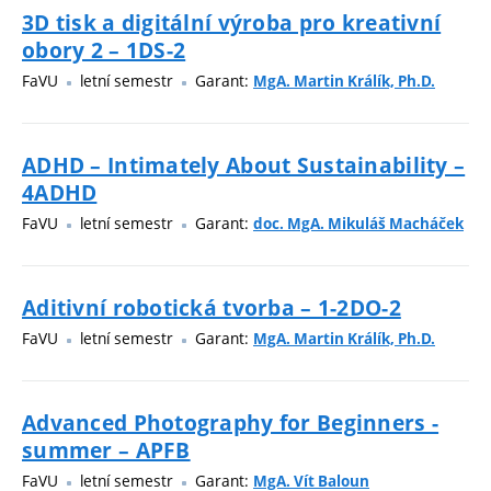
3D tisk a digitální výroba pro kreativní
obory 2 – 1DS-2
FaVU
letní semestr
Garant:
MgA. Martin Králík, Ph.D.
ADHD – Intimately About Sustainability –
4ADHD
FaVU
letní semestr
Garant:
doc. MgA. Mikuláš Macháček
Aditivní robotická tvorba – 1-2DO-2
FaVU
letní semestr
Garant:
MgA. Martin Králík, Ph.D.
Advanced Photography for Beginners -
summer – APFB
FaVU
letní semestr
Garant:
MgA. Vít Baloun