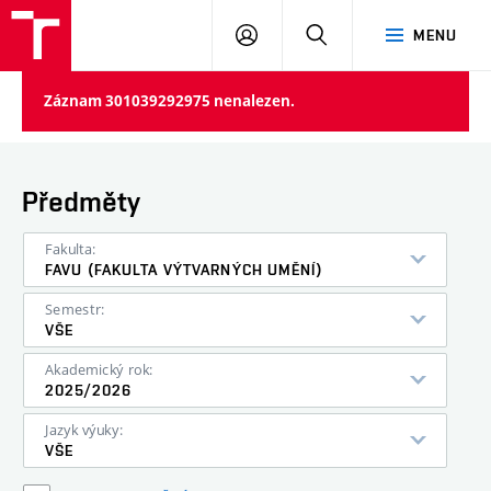
PŘIHLÁSIT
HLEDAT
MENU
SE
Záznam 301039292975 nenalezen.
Předměty
Fakulta:
FAVU (FAKULTA VÝTVARNÝCH UMĚNÍ)
Semestr:
VŠE
Akademický rok:
2025/2026
Jazyk výuky:
VŠE