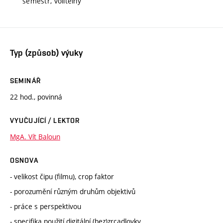
semestr, volitelný
Typ (způsob) výuky
SEMINÁŘ
22 hod., povinná
VYUČUJÍCÍ / LEKTOR
MgA. Vít Baloun
OSNOVA
- velikost čipu (filmu), crop faktor
- porozumění různým druhům objektivů
- práce s perspektivou
- specifika použití digitální (bez)zrcadlovky