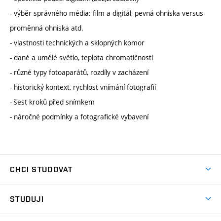
- výběr správného média: film a digitál, pevná ohniska versus
proměnná ohniska atd.
- vlastnosti technických a sklopných komor
- dané a umělé světlo, teplota chromatičnosti
- různé typy fotoaparátů, rozdíly v zacházení
- historický kontext, rychlost vnímání fotografií
- šest kroků před snímkem
- náročné podmínky a fotografické vybavení
CHCI STUDOVAT
Pojďte na FaVU
STUDUJI
Nabídka ateliérů
Aktuality a výzvy