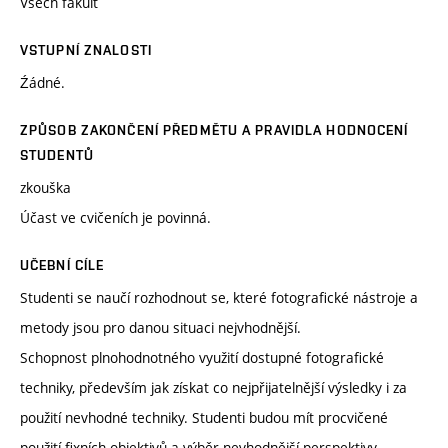
Všech fakult
VSTUPNÍ ZNALOSTI
Źádné.
ZPŮSOB ZAKONČENÍ PŘEDMĚTU A PRAVIDLA HODNOCENÍ
STUDENTŮ
zkouška
Účast ve cvičeních je povinná.
UČEBNÍ CÍLE
Studenti se naučí rozhodnout se, které fotografické nástroje a
metody jsou pro danou situaci nejvhodnější.
Schopnost plnohodnotného využití dostupné fotografické
techniky, především jak získat co nejpřijatelnější výsledky i za
použití nevhodné techniky. Studenti budou mít procvičené
použití fixních objektivů a výběr nevhodnější perspektivy