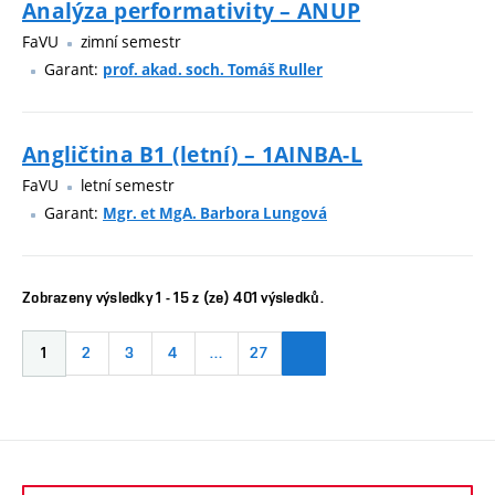
Analýza performativity – ANUP
FaVU
zimní semestr
Garant:
prof. akad. soch. Tomáš Ruller
Angličtina B1 (letní) – 1AINBA-L
FaVU
letní semestr
Garant:
Mgr. et MgA. Barbora Lungová
Zobrazeny výsledky 1 - 15 z (ze) 401 výsledků.
1
2
3
4
…
27