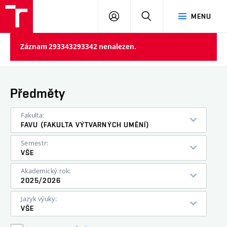
PŘIHLÁSIT
HLEDAT
MENU
SE
Záznam 293343293342 nenalezen.
Předměty
Fakulta:
FAVU (FAKULTA VÝTVARNÝCH UMĚNÍ)
Semestr:
VŠE
Akademický rok:
2025/2026
Jazyk výuky:
VŠE