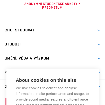
ANONYMNÍ STUDENTSKÉ ANKETY K
PŘEDMĚTŮM
CHCI STUDOVAT
Pojďte na FaVU
STUDUJI
Nabídka ateliérů
Aktuality a výzvy
Přijímačky
UMĚNÍ, VĚDA A VÝZKUM
Studijní oddělení
Dny otevřených dveří
Centrum výzkumu
Časový plán studia
PRO VEŘEJNOST
Přípravné kurzy
Umělecká činnost
Studijní předpisy a formuláře
About cookies on this site
Studium bez bariér
Letní školy a semestrální kurzy
Publikační činnost
O FAKULTĚ
Studium a stáže v zahraničí
We use cookies to collect and analyse
Katedra teorií a dějin umění
Nakladatelská a vydavatelská činnost
Projekty
information on site performance and usage, to
Rezidenční pobyty
Aktuality
Kabinety a dílny
Research Catalogue
provide social media features and to enhance
Vysoké
Výstavy
Odborná praxe
Portal
Informační tabule
and customise content and advertisements.