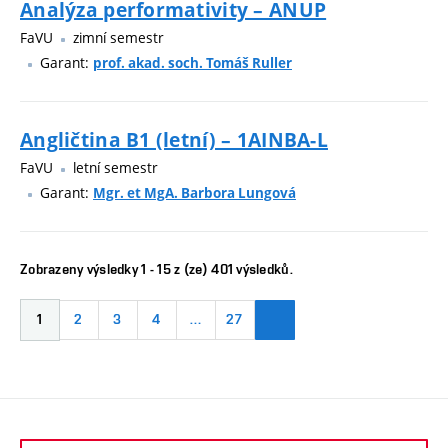
Analýza performativity – ANUP
FaVU
zimní semestr
Garant:
prof. akad. soch. Tomáš Ruller
Angličtina B1 (letní) – 1AINBA-L
FaVU
letní semestr
Garant:
Mgr. et MgA. Barbora Lungová
Zobrazeny výsledky 1 - 15 z (ze) 401 výsledků.
1
2
3
4
…
27