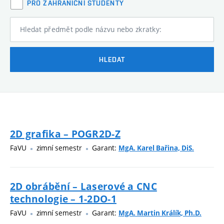
PRO ZAHRANIČNÍ STUDENTY
Hledat předmět podle názvu nebo zkratky:
HLEDAT
2D grafika – POGR2D-Z
FaVU
zimní semestr
Garant:
MgA. Karel Bařina, DiS.
2D obrábění – Laserové a CNC
technologie – 1-2DO-1
FaVU
zimní semestr
Garant:
MgA. Martin Králík, Ph.D.