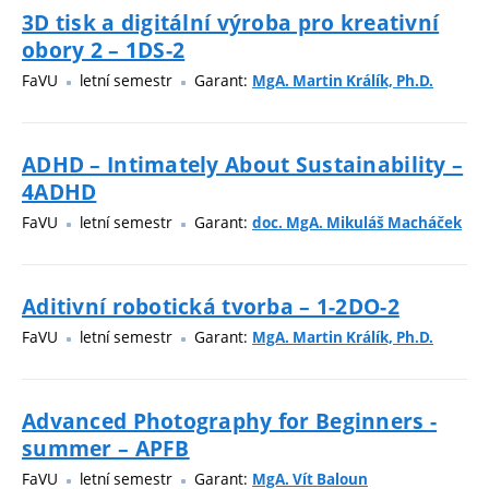
3D tisk a digitální výroba pro kreativní
obory 2 – 1DS-2
FaVU
letní semestr
Garant:
MgA. Martin Králík, Ph.D.
ADHD – Intimately About Sustainability –
4ADHD
FaVU
letní semestr
Garant:
doc. MgA. Mikuláš Macháček
Aditivní robotická tvorba – 1-2DO-2
FaVU
letní semestr
Garant:
MgA. Martin Králík, Ph.D.
Advanced Photography for Beginners -
summer – APFB
FaVU
letní semestr
Garant:
MgA. Vít Baloun