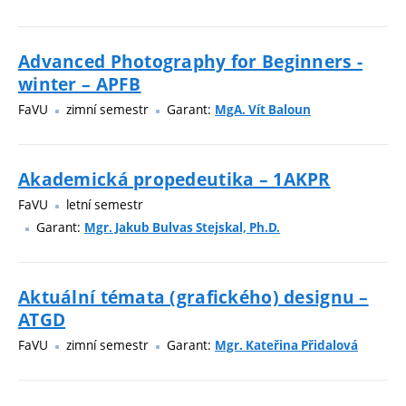
Advanced Photography for Beginners -
winter – APFB
FaVU
zimní semestr
Garant:
MgA. Vít Baloun
Akademická propedeutika – 1AKPR
FaVU
letní semestr
Garant:
Mgr. Jakub Bulvas Stejskal, Ph.D.
Aktuální témata (grafického) designu –
ATGD
FaVU
zimní semestr
Garant:
Mgr. Kateřina Přidalová