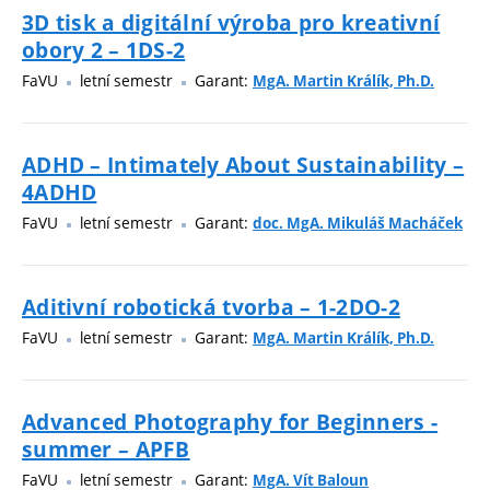
3D tisk a digitální výroba pro kreativní
obory 2 – 1DS-2
FaVU
letní semestr
Garant:
MgA. Martin Králík, Ph.D.
ADHD – Intimately About Sustainability –
4ADHD
FaVU
letní semestr
Garant:
doc. MgA. Mikuláš Macháček
Aditivní robotická tvorba – 1-2DO-2
FaVU
letní semestr
Garant:
MgA. Martin Králík, Ph.D.
Advanced Photography for Beginners -
summer – APFB
FaVU
letní semestr
Garant:
MgA. Vít Baloun