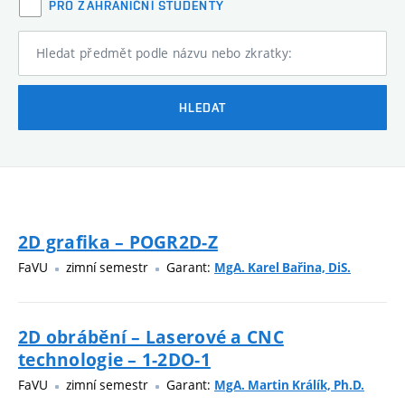
PRO ZAHRANIČNÍ STUDENTY
Hledat předmět podle názvu nebo zkratky:
HLEDAT
2D grafika – POGR2D-Z
FaVU
zimní semestr
Garant:
MgA. Karel Bařina, DiS.
2D obrábění – Laserové a CNC
technologie – 1-2DO-1
FaVU
zimní semestr
Garant:
MgA. Martin Králík, Ph.D.