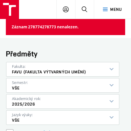
PŘIHLÁSIT
HLEDAT
MENU
SE
Záznam 278774278773 nenalezen.
Předměty
Fakulta:
FAVU (FAKULTA VÝTVARNÝCH UMĚNÍ)
Semestr:
VŠE
Akademický rok:
2025/2026
Jazyk výuky:
VŠE