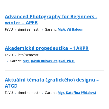
Advanced Photography for Beginners -
winter – APFB
FaVU
zimní semestr
Garant:
MgA. Vít Baloun
Akademická propedeutika – 1AKPR
FaVU
letní semestr
Garant:
Mgr. Jakub Bulvas Stejskal, Ph.D.
Aktuální témata (grafického) designu –
ATGD
FaVU
zimní semestr
Garant:
Mgr. Kateřina Přidalová