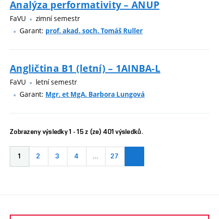
Analýza performativity – ANUP
FaVU
zimní semestr
Garant:
prof. akad. soch. Tomáš Ruller
Angličtina B1 (letní) – 1AINBA-L
FaVU
letní semestr
Garant:
Mgr. et MgA. Barbora Lungová
Zobrazeny výsledky 1 - 15 z (ze) 401 výsledků.
1
2
3
4
…
27