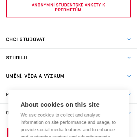
ANONYMNÍ STUDENTSKÉ ANKETY K
PŘEDMĚTŮM
CHCI STUDOVAT
Pojďte na FaVU
STUDUJI
Nabídka ateliérů
Aktuality a výzvy
Přijímačky
UMĚNÍ, VĚDA A VÝZKUM
Studijní oddělení
Dny otevřených dveří
Centrum výzkumu
Časový plán studia
PRO VEŘEJNOST
Přípravné kurzy
Umělecká činnost
Studijní předpisy a formuláře
About cookies on this site
Studium bez bariér
Letní školy a semestrální kurzy
Publikační činnost
O FAKULTĚ
Studium a stáže v zahraničí
We use cookies to collect and analyse
Katedra teorií a dějin umění
Nakladatelská a vydavatelská činnost
Projekty
information on site performance and usage, to
Rezidenční pobyty
Aktuality
Kabinety a dílny
Research Catalogue
provide social media features and to enhance
Vysoké
Výstavy
Odborná praxe
Portal
Informační tabule
and customise content and advertisements.