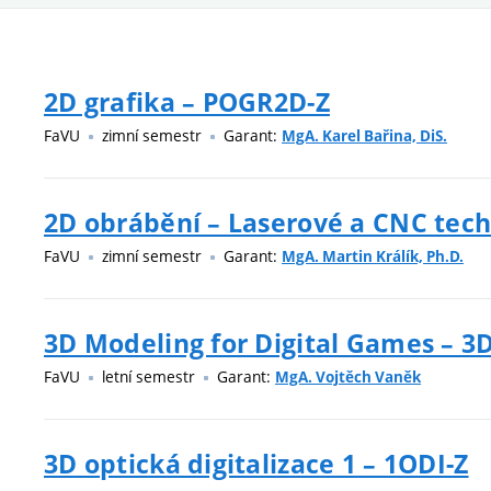
2D grafika – POGR2D-Z
FaVU
zimní semestr
Garant:
MgA. Karel Bařina, DiS.
2D obrábění – Laserové a CNC tech
FaVU
zimní semestr
Garant:
MgA. Martin Králík, Ph.D.
3D Modeling for Digital Games – 
FaVU
letní semestr
Garant:
MgA. Vojtěch Vaněk
3D optická digitalizace 1 – 1ODI-Z