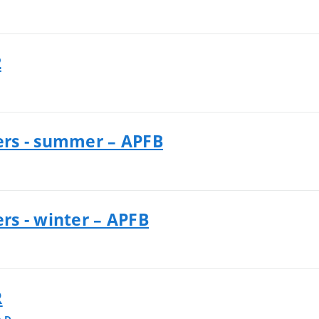
2
rs - summer – APFB
s - winter – APFB
R