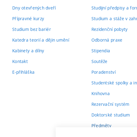
Dny otevřených dveří
Studijní předpisy a fo
Přípravné kurzy
Studium a stáže v zahr
Studium bez bariér
Rezidenční pobyty
Katedra teorií a dějin umění
Odborná praxe
Kabinety a dílny
Stipendia
Kontakt
Soutěže
E-přihláška
Poradenství
Studentské spolky a ini
Knihovna
Rezervační systém
Doktorské studium
Předměty
Průvodce prvákem