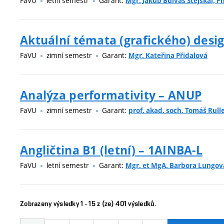
FaVU
letní semestr
Garant:
Mgr. Jakub Bulvas Stejskal, Ph
Aktuální témata (grafického) desi
FaVU
zimní semestr
Garant:
Mgr. Kateřina Přidalová
Analýza performativity – ANUP
FaVU
zimní semestr
Garant:
prof. akad. soch. Tomáš Rull
Angličtina B1 (letní) – 1AINBA-L
FaVU
letní semestr
Garant:
Mgr. et MgA. Barbora Lungov
Zobrazeny výsledky 1 - 15 z (ze) 401 výsledků.