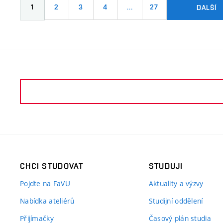
1
2
3
4
…
27
DALŠÍ
CHCI STUDOVAT
STUDUJI
Pojďte na FaVU
Aktuality a výzvy
Nabídka ateliérů
Studijní oddělení
Přijímačky
Časový plán studia