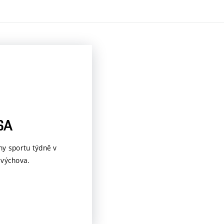
SA
ny sportu týdně v
 výchova.