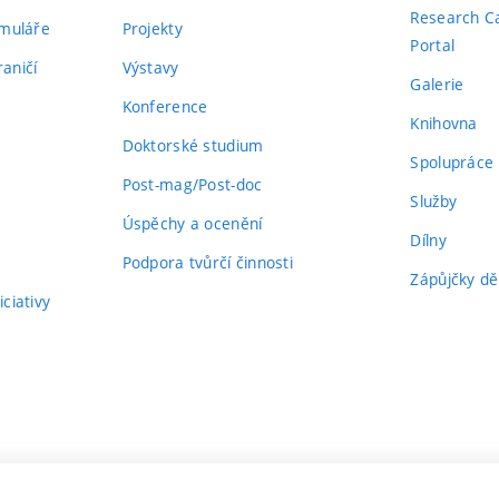
Research C
rmuláře
Projekty
Portal
aničí
Výstavy
Galerie
Konference
Knihovna
Doktorské studium
Spolupráce
Post-mag/Post-doc
Služby
Úspěchy a ocenění
Dílny
Podpora tvůrčí činnosti
Zápůjčky dě
ciativy