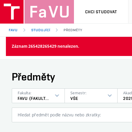
CHCI STUDOVAT
FAVU
STUDUJÍCÍ
PŘEDMĚTY
Záznam 265428265429 nenalezen.
Předměty
Fakulta:
Semestr:
Akad
FAVU (FAKULTA VÝTVARNÝCH UMĚNÍ)
VŠE
202
Hledat předmět podle názvu nebo zkratky: