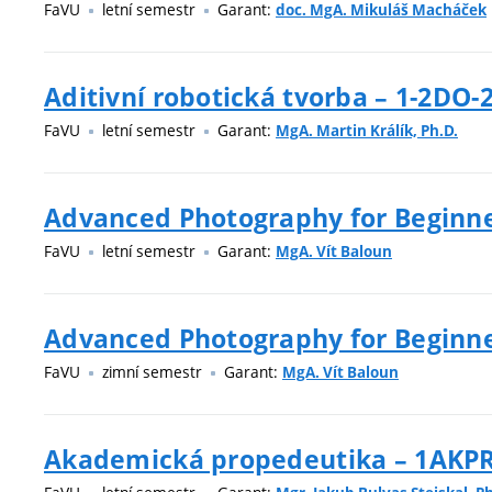
FaVU
letní semestr
Garant:
doc. MgA. Mikuláš Macháček
Aditivní robotická tvorba – 1-2DO-
FaVU
letní semestr
Garant:
MgA. Martin Králík, Ph.D.
Advanced Photography for Beginne
FaVU
letní semestr
Garant:
MgA. Vít Baloun
Advanced Photography for Beginner
FaVU
zimní semestr
Garant:
MgA. Vít Baloun
Akademická propedeutika – 1AKP