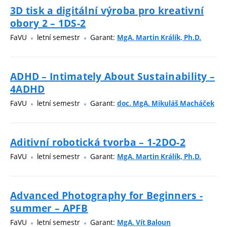
3D tisk a digitální výroba pro kreativní
obory 2 – 1DS-2
FaVU
letní semestr
Garant:
MgA. Martin Králík, Ph.D.
ADHD – Intimately About Sustainability –
4ADHD
FaVU
letní semestr
Garant:
doc. MgA. Mikuláš Macháček
Aditivní robotická tvorba – 1-2DO-2
FaVU
letní semestr
Garant:
MgA. Martin Králík, Ph.D.
Advanced Photography for Beginners -
summer – APFB
FaVU
letní semestr
Garant:
MgA. Vít Baloun