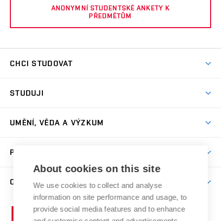
ANONYMNÍ STUDENTSKÉ ANKETY K
PŘEDMĚTŮM
CHCI STUDOVAT
Pojďte na FaVU
STUDUJI
Nabídka ateliérů
Aktuality a výzvy
Přijímačky
UMĚNÍ, VĚDA A VÝZKUM
Studijní oddělení
Dny otevřených dveří
Centrum výzkumu
Časový plán studia
PRO VEŘEJNOST
Přípravné kurzy
Umělecká činnost
Studijní předpisy a formuláře
About cookies on this site
Studium bez bariér
Letní školy a semestrální kurzy
Publikační činnost
O FAKULTĚ
Studium a stáže v zahraničí
We use cookies to collect and analyse
Katedra teorií a dějin umění
Nakladatelská a vydavatelská činnost
Projekty
information on site performance and usage, to
Rezidenční pobyty
Aktuality
Kabinety a dílny
Research Catalogue
provide social media features and to enhance
Vysoké
Výstavy
Odborná praxe
Portal
Informační tabule
and customise content and advertisements.