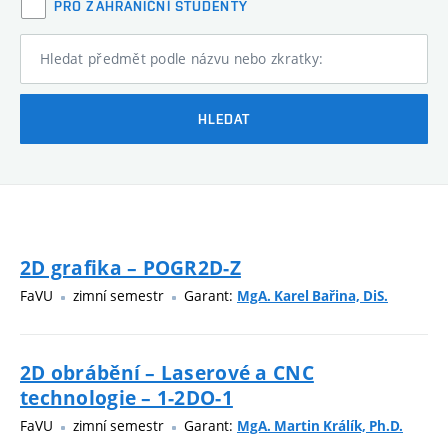
PRO ZAHRANIČNÍ STUDENTY
Hledat předmět podle názvu nebo zkratky:
HLEDAT
2D grafika – POGR2D-Z
FaVU
zimní semestr
Garant:
MgA. Karel Bařina, DiS.
2D obrábění – Laserové a CNC
technologie – 1-2DO-1
FaVU
zimní semestr
Garant:
MgA. Martin Králík, Ph.D.