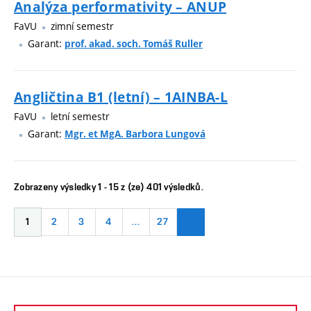
Analýza performativity – ANUP
FaVU
zimní semestr
Garant:
prof. akad. soch. Tomáš Ruller
Angličtina B1 (letní) – 1AINBA-L
FaVU
letní semestr
Garant:
Mgr. et MgA. Barbora Lungová
Zobrazeny výsledky 1 - 15 z (ze) 401 výsledků.
1
2
3
4
…
27