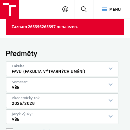
PŘIHLÁSIT
HLEDAT
MENU
SE
Záznam 265396265397 nenalezen.
Předměty
Fakulta:
FAVU (FAKULTA VÝTVARNÝCH UMĚNÍ)
Semestr:
VŠE
Akademický rok:
2025/2026
Jazyk výuky:
VŠE