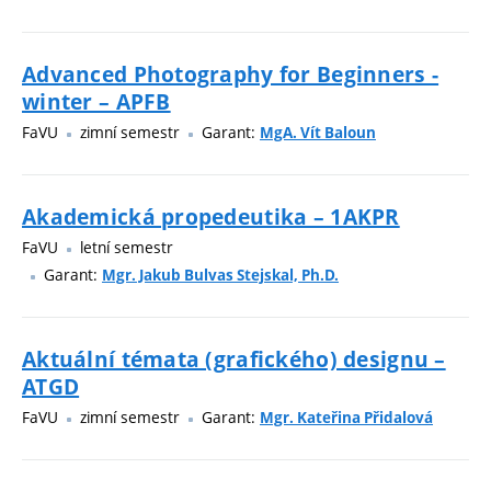
Advanced Photography for Beginners -
winter – APFB
FaVU
zimní semestr
Garant:
MgA. Vít Baloun
Akademická propedeutika – 1AKPR
FaVU
letní semestr
Garant:
Mgr. Jakub Bulvas Stejskal, Ph.D.
Aktuální témata (grafického) designu –
ATGD
FaVU
zimní semestr
Garant:
Mgr. Kateřina Přidalová