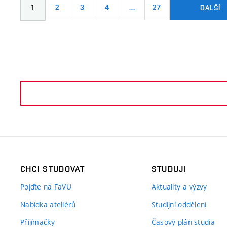
1
2
3
4
…
27
DALŠÍ
CHCI STUDOVAT
STUDUJI
Pojďte na FaVU
Aktuality a výzvy
Nabídka ateliérů
Studijní oddělení
Přijímačky
Časový plán studia