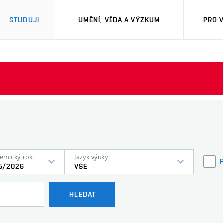
STUDUJI
UMĚNÍ, VĚDA A VÝZKUM
PRO 
emický rok:
Jazyk výuky:
5/2026
VŠE
HLEDAT