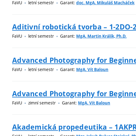
FaVU
letní semestr
Garant:
doc. MgA. Mikuláš Macháček
Aditivní robotická tvorba – 1-2DO-
FaVU
letní semestr
Garant:
MgA. Martin Králík, Ph.D.
Advanced Photography for Beginne
FaVU
letní semestr
Garant:
MgA. Vít Baloun
Advanced Photography for Beginner
FaVU
zimní semestr
Garant:
MgA. Vít Baloun
Akademická propedeutika – 1AKP