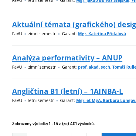
FaVU
letní semestr
Garant:
Mgr. Jakub Bulvas Stejskal, Ph
Aktuální témata (grafického) desi
FaVU
zimní semestr
Garant:
Mgr. Kateřina Přidalová
Analýza performativity – ANUP
FaVU
zimní semestr
Garant:
prof. akad. soch. Tomáš Rull
Angličtina B1 (letní) – 1AINBA-L
FaVU
letní semestr
Garant:
Mgr. et MgA. Barbora Lungov
Zobrazeny výsledky 1 - 15 z (ze) 401 výsledků.