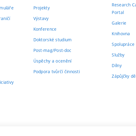
Research C
rmuláře
Projekty
Portal
aničí
Výstavy
Galerie
Konference
Knihovna
Doktorské studium
Spolupráce
Post-mag/Post-doc
Služby
Úspěchy a ocenění
Dílny
Podpora tvůrčí činnosti
Zápůjčky dě
ciativy