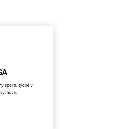
SA
ny sportu týdně v
 výchova.