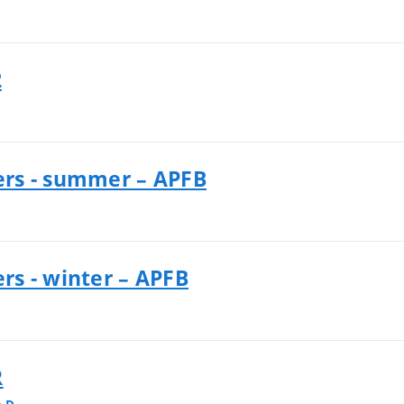
2
rs - summer – APFB
s - winter – APFB
R