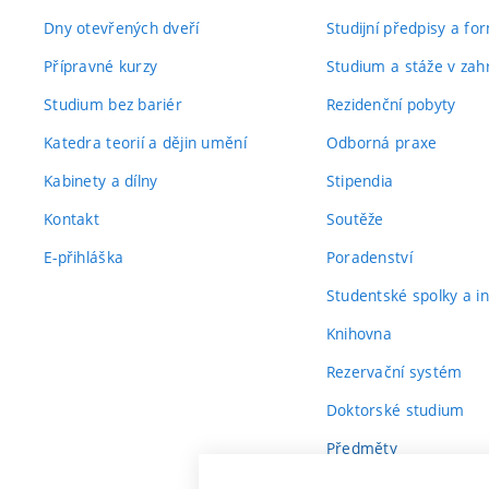
Dny otevřených dveří
Studijní předpisy a fo
Přípravné kurzy
Studium a stáže v zahr
Studium bez bariér
Rezidenční pobyty
Katedra teorií a dějin umění
Odborná praxe
Kabinety a dílny
Stipendia
Kontakt
Soutěže
E-přihláška
Poradenství
Studentské spolky a ini
Knihovna
Rezervační systém
Doktorské studium
Předměty
Průvodce prvákem