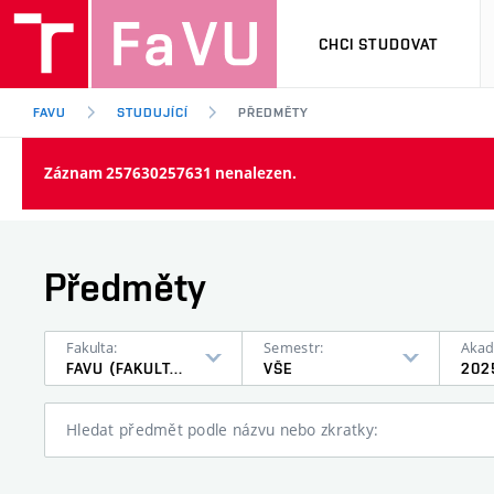
CHCI STUDOVAT
FAVU
STUDUJÍCÍ
PŘEDMĚTY
Záznam 257630257631 nenalezen.
Předměty
Fakulta:
Semestr:
Akad
FAVU (FAKULTA VÝTVARNÝCH UMĚNÍ)
VŠE
202
Hledat předmět podle názvu nebo zkratky: