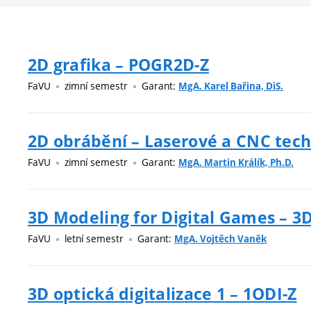
2D grafika – POGR2D-Z
FaVU
zimní semestr
Garant:
MgA. Karel Bařina, DiS.
2D obrábění – Laserové a CNC tech
FaVU
zimní semestr
Garant:
MgA. Martin Králík, Ph.D.
3D Modeling for Digital Games – 
FaVU
letní semestr
Garant:
MgA. Vojtěch Vaněk
3D optická digitalizace 1 – 1ODI-Z