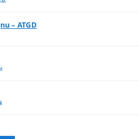
.D.
gnu – ATGD
er
á