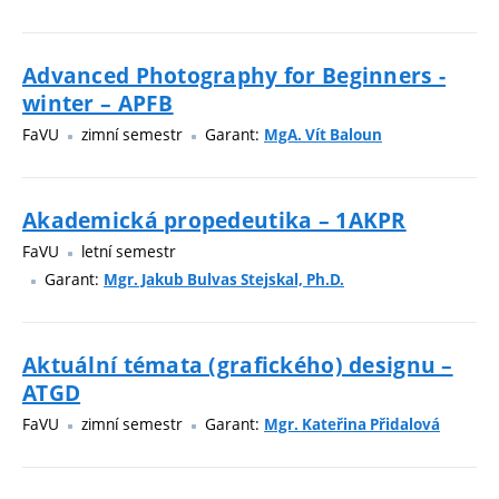
Advanced Photography for Beginners -
winter – APFB
FaVU
zimní semestr
Garant:
MgA. Vít Baloun
Akademická propedeutika – 1AKPR
FaVU
letní semestr
Garant:
Mgr. Jakub Bulvas Stejskal, Ph.D.
Aktuální témata (grafického) designu –
ATGD
FaVU
zimní semestr
Garant:
Mgr. Kateřina Přidalová