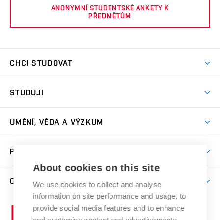
ANONYMNÍ STUDENTSKÉ ANKETY K
PŘEDMĚTŮM
CHCI STUDOVAT
Pojďte na FaVU
STUDUJI
Nabídka ateliérů
Aktuality a výzvy
Přijímačky
UMĚNÍ, VĚDA A VÝZKUM
Studijní oddělení
Dny otevřených dveří
Centrum výzkumu
Časový plán studia
PRO VEŘEJNOST
Přípravné kurzy
Umělecká činnost
Studijní předpisy a formuláře
About cookies on this site
Studium bez bariér
Letní školy a semestrální kurzy
Publikační činnost
O FAKULTĚ
Studium a stáže v zahraničí
We use cookies to collect and analyse
Katedra teorií a dějin umění
Nakladatelská a vydavatelská činnost
Projekty
information on site performance and usage, to
Rezidenční pobyty
Aktuality
Kabinety a dílny
Research Catalogue
provide social media features and to enhance
Vysoké
Výstavy
Odborná praxe
Portal
Informační tabule
and customise content and advertisements.