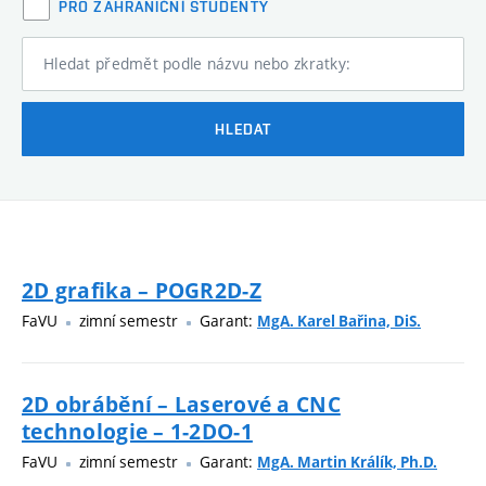
PRO ZAHRANIČNÍ STUDENTY
Hledat předmět podle názvu nebo zkratky:
HLEDAT
2D grafika – POGR2D-Z
FaVU
zimní semestr
Garant:
MgA. Karel Bařina, DiS.
2D obrábění – Laserové a CNC
technologie – 1-2DO-1
FaVU
zimní semestr
Garant:
MgA. Martin Králík, Ph.D.