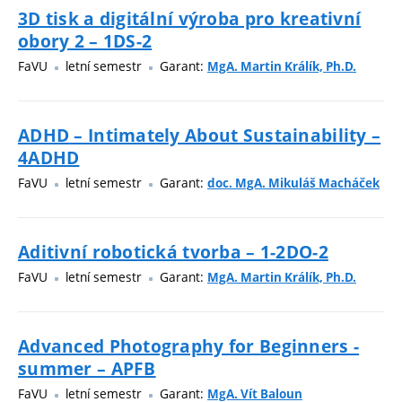
3D tisk a digitální výroba pro kreativní
obory 2 – 1DS-2
FaVU
letní semestr
Garant:
MgA. Martin Králík, Ph.D.
ADHD – Intimately About Sustainability –
4ADHD
FaVU
letní semestr
Garant:
doc. MgA. Mikuláš Macháček
Aditivní robotická tvorba – 1-2DO-2
FaVU
letní semestr
Garant:
MgA. Martin Králík, Ph.D.
Advanced Photography for Beginners -
summer – APFB
FaVU
letní semestr
Garant:
MgA. Vít Baloun