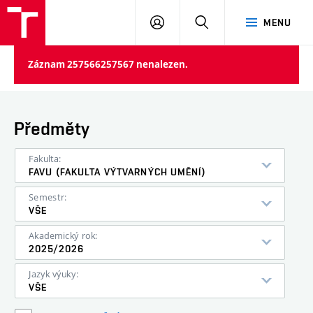
PŘIHLÁSIT
HLEDAT
MENU
SE
Záznam 257566257567 nenalezen.
Předměty
Fakulta:
FAVU (FAKULTA VÝTVARNÝCH UMĚNÍ)
Semestr:
VŠE
Akademický rok:
2025/2026
Jazyk výuky:
VŠE