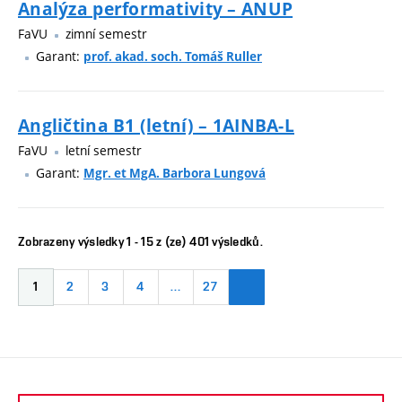
Analýza performativity – ANUP
FaVU
zimní semestr
Garant:
prof. akad. soch. Tomáš Ruller
Angličtina B1 (letní) – 1AINBA-L
FaVU
letní semestr
Garant:
Mgr. et MgA. Barbora Lungová
Zobrazeny výsledky 1 - 15 z (ze) 401 výsledků.
1
2
3
4
…
27