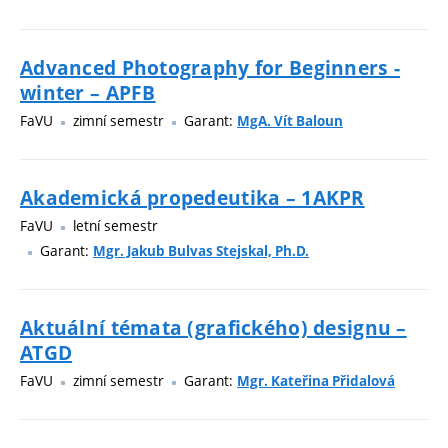
Advanced Photography for Beginners -
winter – APFB
FaVU
zimní semestr
Garant:
MgA. Vít Baloun
Akademická propedeutika – 1AKPR
FaVU
letní semestr
Garant:
Mgr. Jakub Bulvas Stejskal, Ph.D.
Aktuální témata (grafického) designu –
ATGD
FaVU
zimní semestr
Garant:
Mgr. Kateřina Přidalová