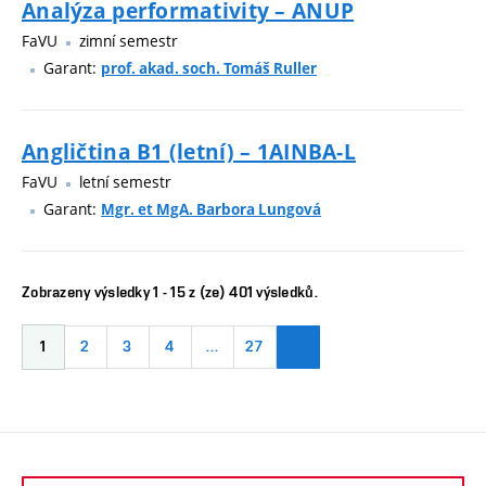
Analýza performativity – ANUP
FaVU
zimní semestr
Garant:
prof. akad. soch. Tomáš Ruller
Angličtina B1 (letní) – 1AINBA-L
FaVU
letní semestr
Garant:
Mgr. et MgA. Barbora Lungová
Zobrazeny výsledky 1 - 15 z (ze) 401 výsledků.
1
2
3
4
…
27