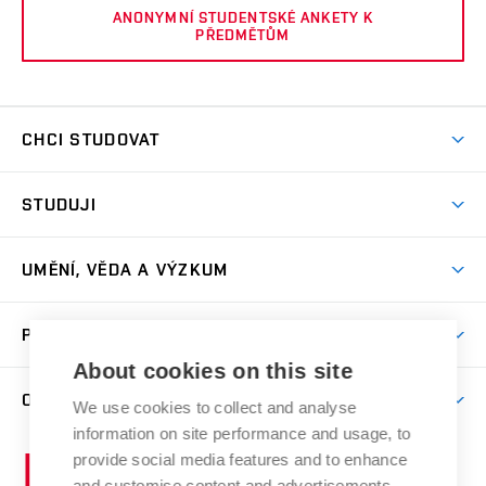
ANONYMNÍ STUDENTSKÉ ANKETY K
PŘEDMĚTŮM
CHCI STUDOVAT
Pojďte na FaVU
STUDUJI
Nabídka ateliérů
Aktuality a výzvy
Přijímačky
UMĚNÍ, VĚDA A VÝZKUM
Studijní oddělení
Dny otevřených dveří
Centrum výzkumu
Časový plán studia
PRO VEŘEJNOST
Přípravné kurzy
Umělecká činnost
Studijní předpisy a formuláře
About cookies on this site
Studium bez bariér
Letní školy a semestrální kurzy
Publikační činnost
O FAKULTĚ
Studium a stáže v zahraničí
We use cookies to collect and analyse
Katedra teorií a dějin umění
Nakladatelská a vydavatelská činnost
Projekty
information on site performance and usage, to
Rezidenční pobyty
Aktuality
Kabinety a dílny
Research Catalogue
provide social media features and to enhance
Vysoké
Výstavy
Odborná praxe
Portal
Informační tabule
and customise content and advertisements.