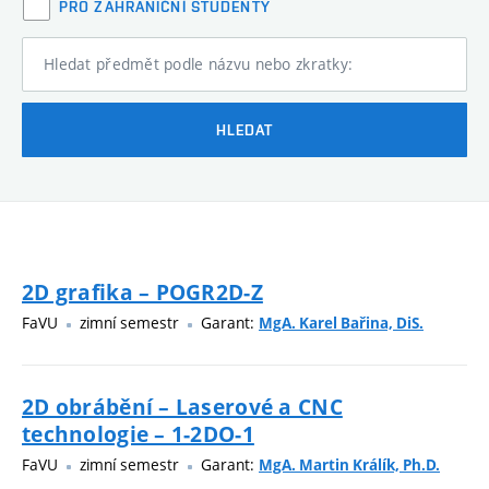
PRO ZAHRANIČNÍ STUDENTY
Hledat předmět podle názvu nebo zkratky:
HLEDAT
2D grafika – POGR2D-Z
FaVU
zimní semestr
Garant:
MgA. Karel Bařina, DiS.
2D obrábění – Laserové a CNC
technologie – 1-2DO-1
FaVU
zimní semestr
Garant:
MgA. Martin Králík, Ph.D.