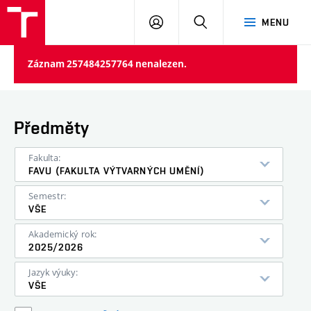
PŘIHLÁSIT
HLEDAT
MENU
SE
Záznam 257484257764 nenalezen.
Předměty
Fakulta:
FAVU (FAKULTA VÝTVARNÝCH UMĚNÍ)
Semestr:
VŠE
Akademický rok:
2025/2026
Jazyk výuky:
VŠE