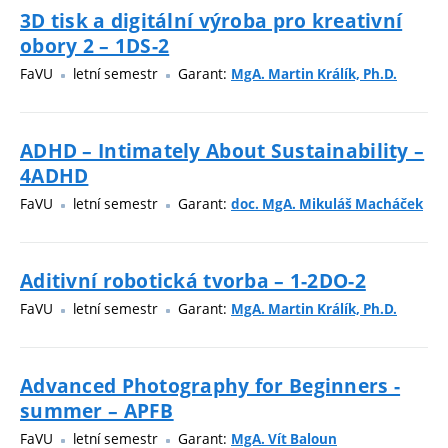
3D tisk a digitální výroba pro kreativní
obory 2 – 1DS-2
FaVU
letní semestr
Garant:
MgA. Martin Králík, Ph.D.
ADHD – Intimately About Sustainability –
4ADHD
FaVU
letní semestr
Garant:
doc. MgA. Mikuláš Macháček
Aditivní robotická tvorba – 1-2DO-2
FaVU
letní semestr
Garant:
MgA. Martin Králík, Ph.D.
Advanced Photography for Beginners -
summer – APFB
FaVU
letní semestr
Garant:
MgA. Vít Baloun