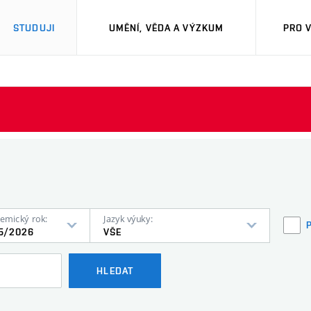
STUDUJI
UMĚNÍ, VĚDA A VÝZKUM
PRO 
emický rok:
Jazyk výuky:
5/2026
VŠE
HLEDAT