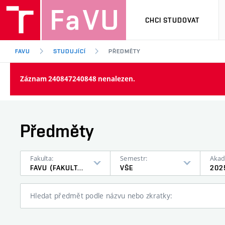
CHCI STUDOVAT
FAVU
STUDUJÍCÍ
PŘEDMĚTY
Záznam 240847240848 nenalezen.
Předměty
Fakulta:
Semestr:
Akad
FAVU (FAKULTA VÝTVARNÝCH UMĚNÍ)
VŠE
202
Hledat předmět podle názvu nebo zkratky: