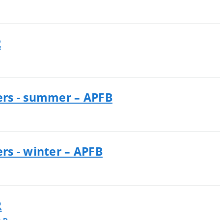
2
rs - summer – APFB
s - winter – APFB
R