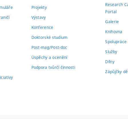
Research C
rmuláře
Projekty
Portal
aničí
Výstavy
Galerie
Konference
Knihovna
Doktorské studium
Spolupráce
Post-mag/Post-doc
Služby
Úspěchy a ocenění
Dílny
Podpora tvůrčí činnosti
Zápůjčky dě
ciativy