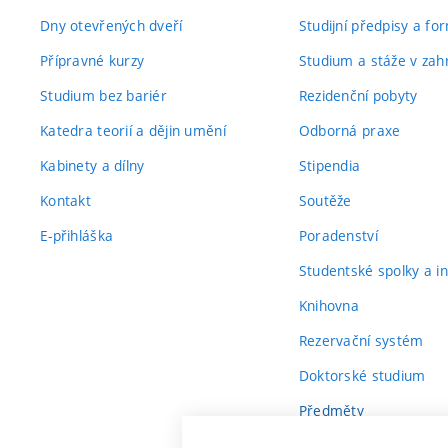
Dny otevřených dveří
Studijní předpisy a fo
Přípravné kurzy
Studium a stáže v zahr
Studium bez bariér
Rezidenční pobyty
Katedra teorií a dějin umění
Odborná praxe
Kabinety a dílny
Stipendia
Kontakt
Soutěže
E-přihláška
Poradenství
Studentské spolky a ini
Knihovna
Rezervační systém
Doktorské studium
Předměty
Průvodce prvákem