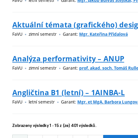
FaVU
letní semestr
Garant:
Mgr. Jakub Bulvas Stejskal, Ph
Aktuální témata (grafického) desi
FaVU
zimní semestr
Garant:
Mgr. Kateřina Přidalová
Analýza performativity – ANUP
FaVU
zimní semestr
Garant:
prof. akad. soch. Tomáš Rull
Angličtina B1 (letní) – 1AINBA-L
FaVU
letní semestr
Garant:
Mgr. et MgA. Barbora Lungov
Zobrazeny výsledky 1 - 15 z (ze) 401 výsledků.