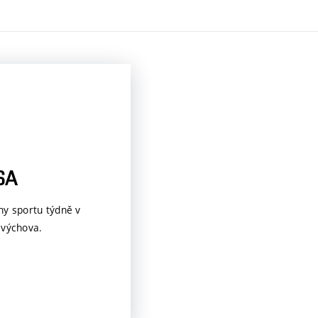
SA
ny sportu týdně v
 výchova.