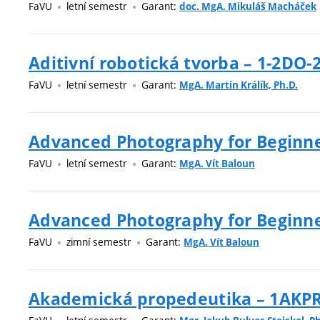
FaVU
letní semestr
Garant:
doc. MgA. Mikuláš Macháček
Aditivní robotická tvorba – 1-2DO-
FaVU
letní semestr
Garant:
MgA. Martin Králík, Ph.D.
Advanced Photography for Beginne
FaVU
letní semestr
Garant:
MgA. Vít Baloun
Advanced Photography for Beginner
FaVU
zimní semestr
Garant:
MgA. Vít Baloun
Akademická propedeutika – 1AKP