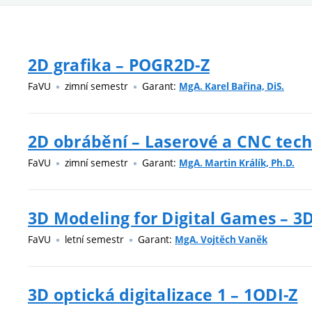
2D grafika – POGR2D-Z
FaVU
zimní semestr
Garant:
MgA. Karel Bařina, DiS.
2D obrábění – Laserové a CNC tech
FaVU
zimní semestr
Garant:
MgA. Martin Králík, Ph.D.
3D Modeling for Digital Games – 
FaVU
letní semestr
Garant:
MgA. Vojtěch Vaněk
3D optická digitalizace 1 – 1ODI-Z