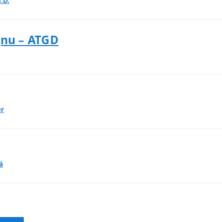
.D.
gnu – ATGD
er
á