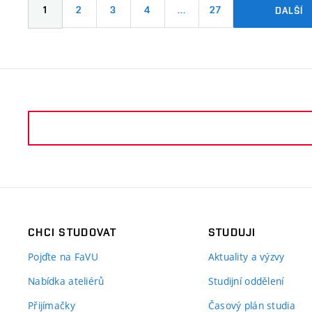
1
2
3
4
…
27
DALŠÍ
CHCI STUDOVAT
STUDUJI
Pojďte na FaVU
Aktuality a výzvy
Nabídka ateliérů
Studijní oddělení
Přijímačky
Časový plán studia