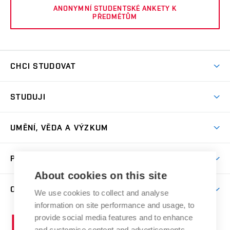
ANONYMNÍ STUDENTSKÉ ANKETY K
PŘEDMĚTŮM
CHCI STUDOVAT
Pojďte na FaVU
STUDUJI
Nabídka ateliérů
Aktuality a výzvy
Přijímačky
UMĚNÍ, VĚDA A VÝZKUM
Studijní oddělení
Dny otevřených dveří
Centrum výzkumu
Časový plán studia
PRO VEŘEJNOST
Přípravné kurzy
Umělecká činnost
Studijní předpisy a formuláře
About cookies on this site
Studium bez bariér
Letní školy a semestrální kurzy
Publikační činnost
O FAKULTĚ
Studium a stáže v zahraničí
We use cookies to collect and analyse
Katedra teorií a dějin umění
Nakladatelská a vydavatelská činnost
Projekty
information on site performance and usage, to
Rezidenční pobyty
Aktuality
Kabinety a dílny
Research Catalogue
provide social media features and to enhance
Vysoké
Výstavy
Odborná praxe
Portal
Informační tabule
and customise content and advertisements.