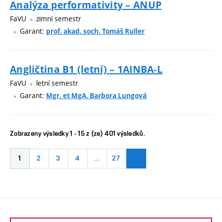
Analýza performativity – ANUP
FaVU
zimní semestr
Garant:
prof. akad. soch. Tomáš Ruller
Angličtina B1 (letní) – 1AINBA-L
FaVU
letní semestr
Garant:
Mgr. et MgA. Barbora Lungová
Zobrazeny výsledky 1 - 15 z (ze) 401 výsledků.
1
2
3
4
…
27