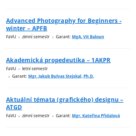
Advanced Photography for Beginners -
winter – APFB
FaVU
zimní semestr
Garant:
MgA. Vít Baloun
Akademická propedeutika – 1AKPR
FaVU
letní semestr
Garant:
Mgr. Jakub Bulvas Stejskal, Ph.D.
Aktuální témata (grafického) designu –
ATGD
FaVU
zimní semestr
Garant:
Mgr. Kateřina Přidalová