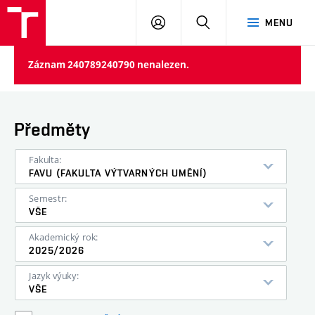
PŘIHLÁSIT
HLEDAT
MENU
SE
Záznam 240789240790 nenalezen.
Předměty
Fakulta:
FAVU (FAKULTA VÝTVARNÝCH UMĚNÍ)
Semestr:
VŠE
Akademický rok:
2025/2026
Jazyk výuky:
VŠE