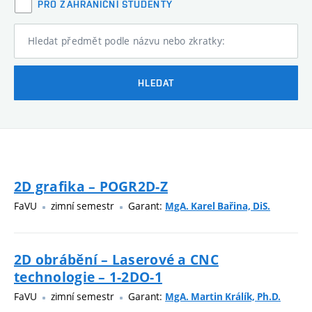
PRO ZAHRANIČNÍ STUDENTY
Hledat předmět podle názvu nebo zkratky:
HLEDAT
2D grafika – POGR2D-Z
FaVU
zimní semestr
Garant:
MgA. Karel Bařina, DiS.
2D obrábění – Laserové a CNC
technologie – 1-2DO-1
FaVU
zimní semestr
Garant:
MgA. Martin Králík, Ph.D.