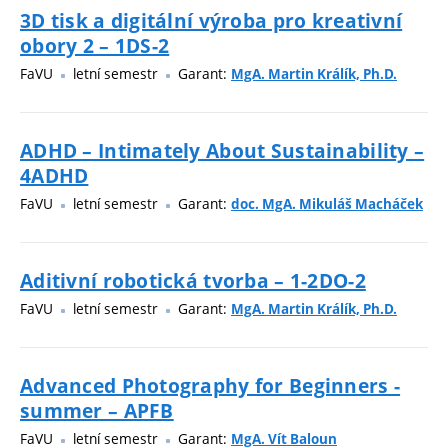
3D tisk a digitální výroba pro kreativní
obory 2 – 1DS-2
FaVU
letní semestr
Garant:
MgA. Martin Králík, Ph.D.
ADHD – Intimately About Sustainability –
4ADHD
FaVU
letní semestr
Garant:
doc. MgA. Mikuláš Macháček
Aditivní robotická tvorba – 1-2DO-2
FaVU
letní semestr
Garant:
MgA. Martin Králík, Ph.D.
Advanced Photography for Beginners -
summer – APFB
FaVU
letní semestr
Garant:
MgA. Vít Baloun