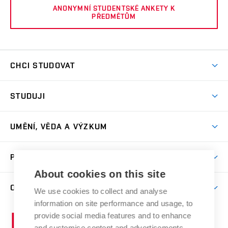
ANONYMNÍ STUDENTSKÉ ANKETY K
PŘEDMĚTŮM
CHCI STUDOVAT
Pojďte na FaVU
STUDUJI
Nabídka ateliérů
Aktuality a výzvy
Přijímačky
UMĚNÍ, VĚDA A VÝZKUM
Studijní oddělení
Dny otevřených dveří
Centrum výzkumu
Časový plán studia
PRO VEŘEJNOST
Přípravné kurzy
Umělecká činnost
Studijní předpisy a formuláře
About cookies on this site
Studium bez bariér
Letní školy a semestrální kurzy
Publikační činnost
O FAKULTĚ
Studium a stáže v zahraničí
We use cookies to collect and analyse
Katedra teorií a dějin umění
Nakladatelská a vydavatelská činnost
Projekty
information on site performance and usage, to
Rezidenční pobyty
Aktuality
Kabinety a dílny
Research Catalogue
provide social media features and to enhance
Vysoké
Výstavy
Odborná praxe
Portal
Informační tabule
and customise content and advertisements.