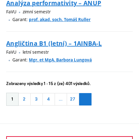
Analýza performativity – ANUP
FaVU
zimní semestr
Garant:
prof. akad. soch. Tomáš Ruller
Angličtina B1 (letní) – 1AINBA-L
FaVU
letní semestr
Garant:
Mgr. et MgA. Barbora Lungová
Zobrazeny výsledky 1 - 15 z (ze) 401 výsledků.
1
2
3
4
…
27