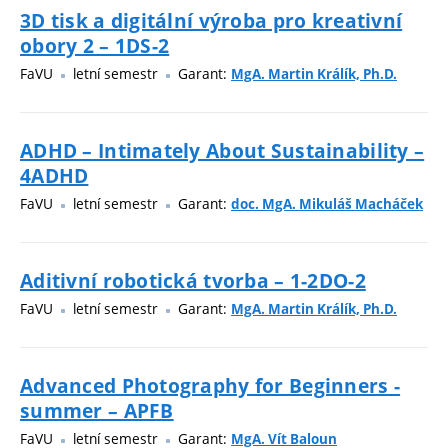
3D tisk a digitální výroba pro kreativní
obory 2 – 1DS-2
FaVU
letní semestr
Garant:
MgA. Martin Králík, Ph.D.
ADHD – Intimately About Sustainability –
4ADHD
FaVU
letní semestr
Garant:
doc. MgA. Mikuláš Macháček
Aditivní robotická tvorba – 1-2DO-2
FaVU
letní semestr
Garant:
MgA. Martin Králík, Ph.D.
Advanced Photography for Beginners -
summer – APFB
FaVU
letní semestr
Garant:
MgA. Vít Baloun