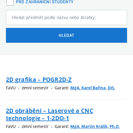
PRO ZAHRANIČNÍ STUDENTY
Hledat předmět podle názvu nebo zkratky:
HLEDAT
2D grafika – POGR2D-Z
FaVU
zimní semestr
Garant:
MgA. Karel Bařina, DiS.
2D obrábění – Laserové a CNC
technologie – 1-2DO-1
FaVU
zimní semestr
Garant:
MgA. Martin Králík, Ph.D.