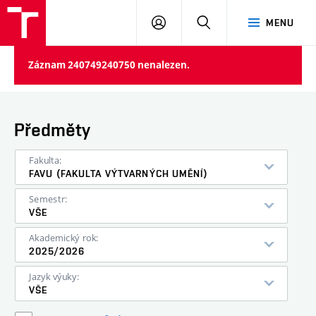
PŘIHLÁSIT
HLEDAT
MENU
SE
Záznam 240749240750 nenalezen.
Předměty
Fakulta:
FAVU (FAKULTA VÝTVARNÝCH UMĚNÍ)
Semestr:
VŠE
Akademický rok:
2025/2026
Jazyk výuky:
VŠE