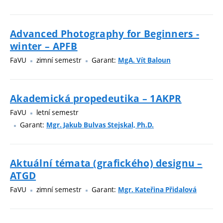
Advanced Photography for Beginners -
winter – APFB
FaVU
zimní semestr
Garant:
MgA. Vít Baloun
Akademická propedeutika – 1AKPR
FaVU
letní semestr
Garant:
Mgr. Jakub Bulvas Stejskal, Ph.D.
Aktuální témata (grafického) designu –
ATGD
FaVU
zimní semestr
Garant:
Mgr. Kateřina Přidalová