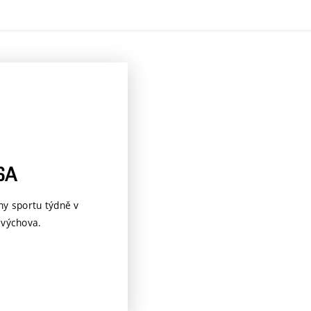
SA
ny sportu týdně v
 výchova.