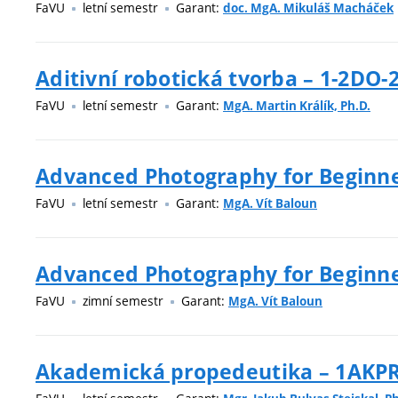
FaVU
letní semestr
Garant:
doc. MgA. Mikuláš Macháček
Aditivní robotická tvorba – 1-2DO-
FaVU
letní semestr
Garant:
MgA. Martin Králík, Ph.D.
Advanced Photography for Beginne
FaVU
letní semestr
Garant:
MgA. Vít Baloun
Advanced Photography for Beginner
FaVU
zimní semestr
Garant:
MgA. Vít Baloun
Akademická propedeutika – 1AKP