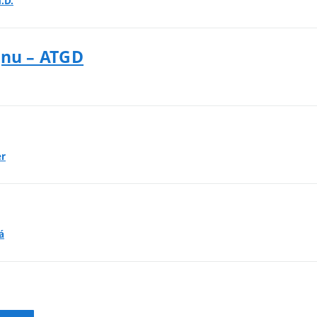
.D.
gnu – ATGD
er
á