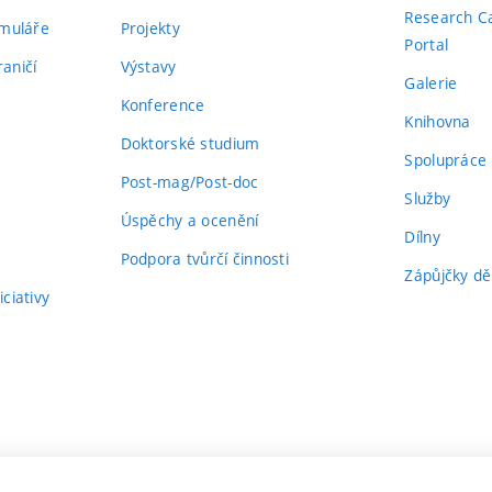
Research C
rmuláře
Projekty
Portal
aničí
Výstavy
Galerie
Konference
Knihovna
Doktorské studium
Spolupráce
Post-mag/Post-doc
Služby
Úspěchy a ocenění
Dílny
Podpora tvůrčí činnosti
Zápůjčky dě
ciativy