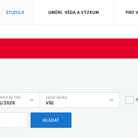
STUDUJI
UMĚNÍ, VĚDA A VÝZKUM
PRO 
emický rok:
Jazyk výuky:
5/2026
VŠE
HLEDAT