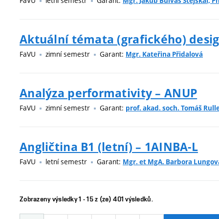
FaVU
letní semestr
Garant:
Mgr. Jakub Bulvas Stejskal, Ph
Aktuální témata (grafického) desi
FaVU
zimní semestr
Garant:
Mgr. Kateřina Přidalová
Analýza performativity – ANUP
FaVU
zimní semestr
Garant:
prof. akad. soch. Tomáš Rull
Angličtina B1 (letní) – 1AINBA-L
FaVU
letní semestr
Garant:
Mgr. et MgA. Barbora Lungov
Zobrazeny výsledky 1 - 15 z (ze) 401 výsledků.