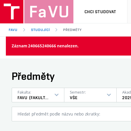
CHCI STUDOVAT
FAVU
STUDUJÍCÍ
PŘEDMĚTY
Záznam 240665240666 nenalezen.
Předměty
Fakulta:
Semestr:
Akad
FAVU (FAKULTA VÝTVARNÝCH UMĚNÍ)
VŠE
202
Hledat předmět podle názvu nebo zkratky: