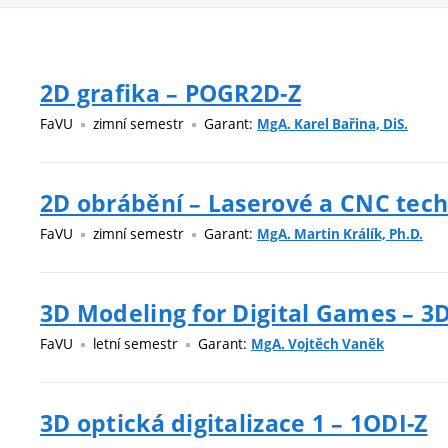
2D grafika – POGR2D-Z
FaVU
zimní semestr
Garant:
MgA. Karel Bařina, DiS.
2D obrábění – Laserové a CNC tech
FaVU
zimní semestr
Garant:
MgA. Martin Králík, Ph.D.
3D Modeling for Digital Games – 
FaVU
letní semestr
Garant:
MgA. Vojtěch Vaněk
3D optická digitalizace 1 – 1ODI-Z