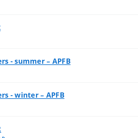
2
rs - summer – APFB
s - winter – APFB
R