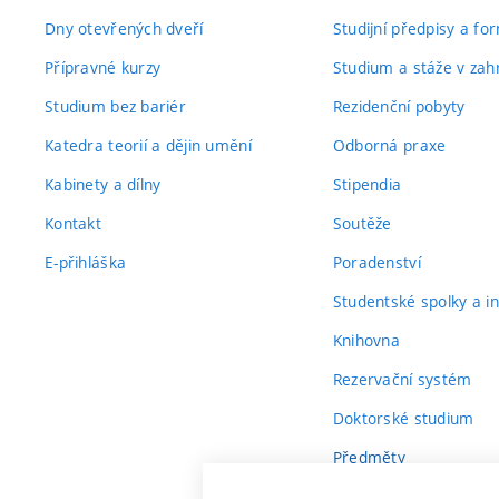
Dny otevřených dveří
Studijní předpisy a fo
Přípravné kurzy
Studium a stáže v zahr
Studium bez bariér
Rezidenční pobyty
Katedra teorií a dějin umění
Odborná praxe
Kabinety a dílny
Stipendia
Kontakt
Soutěže
E-přihláška
Poradenství
Studentské spolky a ini
Knihovna
Rezervační systém
Doktorské studium
Předměty
Průvodce prvákem