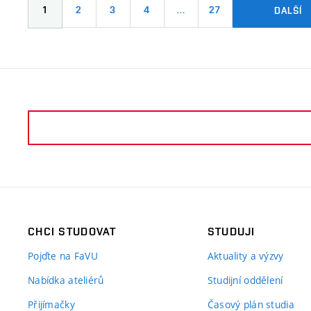
1
2
3
4
…
27
DALŠÍ
CHCI STUDOVAT
STUDUJI
Pojďte na FaVU
Aktuality a výzvy
Nabídka ateliérů
Studijní oddělení
Přijímačky
Časový plán studia