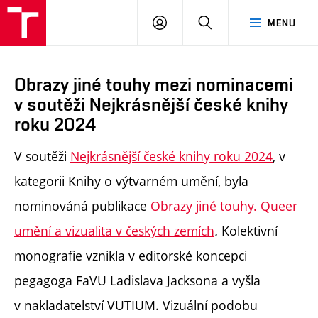
PŘIHLÁSIT
HLEDAT
MENU
SE
Obrazy jiné touhy mezi nominacemi
v soutěži Nejkrásnější české knihy
roku 2024
V soutěži
Nejkrásnější české knihy roku 2024
, v
kategorii Knihy o výtvarném umění, byla
nominováná publikace
Obrazy jiné touhy. Queer
umění a vizualita v českých zemích
.
Kolektivní
monografie vznikla v editorské koncepci
pegagoga FaVU Ladislava Jacksona a vyšla
v nakladatelství VUTIUM. Vizuální podobu