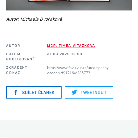
Autor: Michaela Dvořáková
AUTOR
MGR. TÍMEA VITÁZKOVÁ
DATUM
31.03.2025 12:59
PUBLIKOVÁNÍ
https://www.favu.vut.cz/utc/uspechy-
ZKRÁCENÝ
oceneni/f91716/d285773
ODKAZ
SDÍLET ČLÁNEK
TWEETNOUT