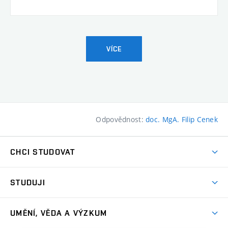
VÍCE
Odpovědnost:
doc. MgA. Filip Cenek
CHCI STUDOVAT
Pojďte na FaVU
STUDUJI
Nabídka ateliérů
Aktuality a výzvy
Přijímačky
UMĚNÍ, VĚDA A VÝZKUM
Studijní oddělení
Dny otevřených dveří