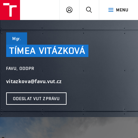
PŘIHLÁSIT
HLEDAT
MENU
SE
Mgr.
TÍMEA
VITÁZKOVÁ
FAVU, ODDPR
vitazkova@favu.vut.cz
ODESLAT VUT ZPRÁVU