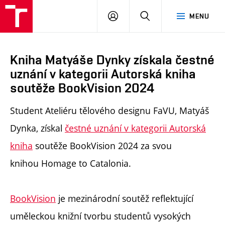
PŘIHLÁSIT
HLEDAT
MENU
SE
Kniha Matyáše Dynky získala čestné
uznání v kategorii Autorská kniha
soutěže BookVision 2024
Student Ateliéru tělového designu FaVU, Matyáš
Dynka, získal
čestné uznání v kategorii Autorská
kniha
soutěže BookVision 2024 za svou
knihou
Homage to Catalonia.
BookVision
je mezinárodní soutěž reflektující
uměleckou knižní tvorbu studentů vysokých