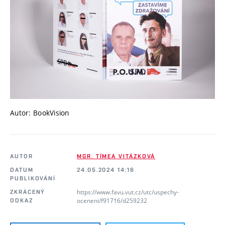
Autor: BookVision
AUTOR
MGR. TÍMEA VITÁZKOVÁ
DATUM
24.05.2024 14:16
PUBLIKOVÁNÍ
https://www.favu.vut.cz/utc/uspechy-
ZKRÁCENÝ
oceneni/f91716/d259232
ODKAZ