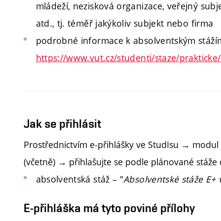
mládeží, nezisková organizace, veřejný subj
atd., tj. téměř jakýkoliv subjekt nebo firma
podrobné informace k absolventským stáží
https://www.vut.cz/studenti/staze/prakticke
Jak se přihlásit
Prostřednictvím e-přihlášky ve StudIsu → modul „
(včetně) → přihlašujte se podle plánované stáže
absolventská stáž – "
Absolventské stáže E+ 
E-přihláška má tyto poviné přílohy