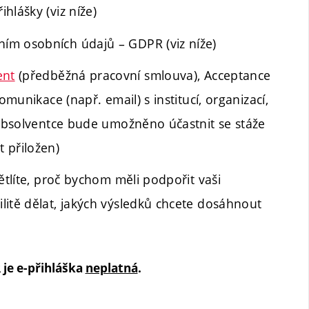
hlášky (viz níže)
ím osobních údajů – GDPR (viz níže)
ent
(předběžná pracovní smlouva), Acceptance
omunikace (např. email) s institucí, organizací,
i/absolventce bude umožněno účastnit se stáže
 přiložen)
ětlíte, proč bychom měli podpořit vaši
litě dělat, jakých výsledků chcete dosáhnout
je e-přihláška
neplatná
.