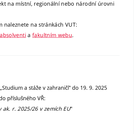
ekt na místní, regionální nebo národní úrovni
m naleznete na stránkách VUT:
/absolventi
a
fakultním webu
.
Studium a stáže v zahraničí“ do 19. 9. 2025
 do příslušného VŘ:
v ak. r. 2025/26 v zemích EU
"