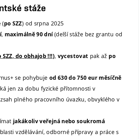
ntské stáže
(
)
od srpna 2025
e
po SZZ
,
(delší stáže bez grantu od
í
maximálně 90 dní
,
pak až
 SZZ, do obhajob !!!
)
vycestovat
po
smus+ se pohybuje
od 630 do 750 eur měsíčně
ká jen za dobu fyzické přítomnosti v
rozsah plného pracovního úvazku, obvyklého v
jímat
jakákoliv veřejná nebo soukromá
blasti vzdělávání, odborné přípravy a práce s