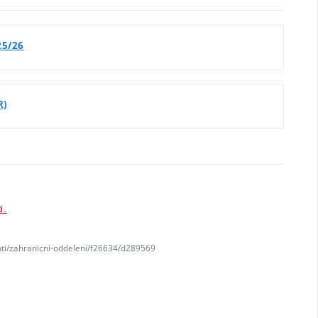
25/26
R)
D.
nti/zahranicni-oddeleni/f26634/d289569