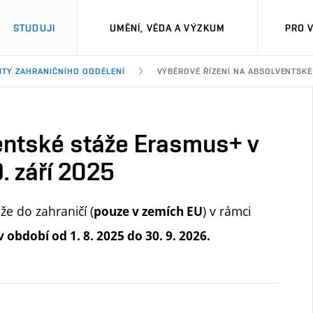
STUDUJI
UMĚNÍ, VĚDA A VÝZKUM
PRO 
ITY ZAHRANIČNÍHO ODDĚLENÍ
VÝBĚROVÉ ŘÍZENÍ NA ABSOLVENTSKÉ S
ventské stáže Erasmus+ v
9. září 2025
e do zahraničí (
) v rámci
pouze v zemích EU
v období od 1. 8. 2025 do 30. 9. 2026.