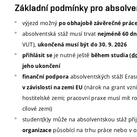
Základní podmínky pro absolve
výjezd možný
po obhajobě závěrečné prác
absolventská stáž musí trvat
nejméně 60 dn
VUT),
ukončená musí být do 30. 9. 2026
je nutné ještě
přihlásit se
během studia (
do
jeho ukončení
absolventských stáží Era
finanční podpora
(nárok na grant vzni
v závislosti na zemi EU
hostitelské zemi; pracovní praxe musí mít 
cílové zemi)
student(k)y může na absolventskou stáž při
působící na trhu práce nebo v o
organizace