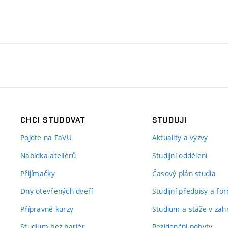
CHCI STUDOVAT
STUDUJI
Pojďte na FaVU
Aktuality a výzvy
Nabídka ateliérů
Studijní oddělení
Přijímačky
Časový plán studia
Dny otevřených dveří
Studijní předpisy a fo
Přípravné kurzy
Studium a stáže v zahr
Studium bez bariér
Rezidenční pobyty