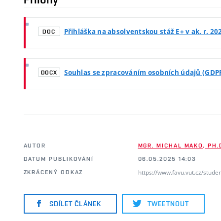
Přihláška na absolventskou stáž E+ v ak. r. 20
DOC
Souhlas se zpracováním osobních údajů (GDP
DOCX
AUTOR
MGR. MICHAL MAKO, PH.
DATUM PUBLIKOVÁNÍ
06.05.2025 14:03
https://www.favu.vut.cz/stude
ZKRÁCENÝ ODKAZ
SDÍLET ČLÁNEK
TWEETNOUT