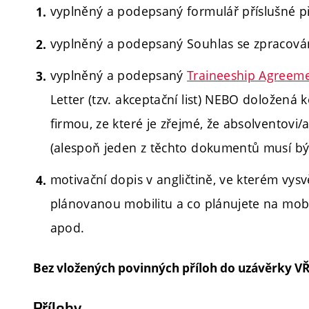
vyplněný a podepsaný formulář příslušné při
vyplněný a podepsaný Souhlas se zpracován
vyplněný a podepsaný
Traineeship Agreem
Letter (tzv. akceptační list) NEBO doložená k
firmou, ze které je zřejmé, že absolventov
(alespoň jeden z těchto dokumentů musí být
motivační dopis v angličtině, ve kterém vysv
plánovanou mobilitu a co plánujete na mobi
apod.
Bez vložených povinných příloh do uzávěrky VŘ 
Přílohy