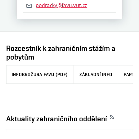
podracky@favu.vut.cz
Rozcestník k zahraničním stážím a
pobytům
INFOBROŽURA FAVU (PDF)
ZÁKLADNÍ INFO
PARTN
Aktuality zahraničního oddělení