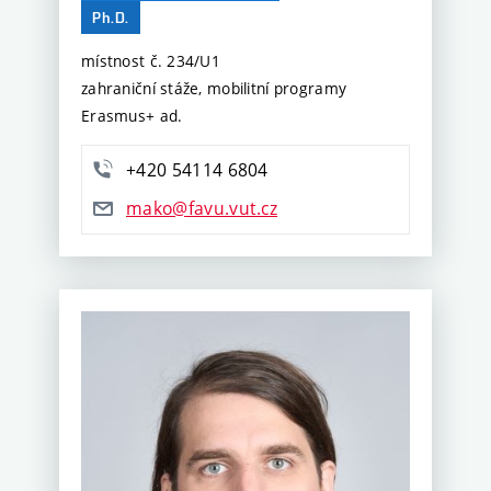
Ph.D.
místnost č. 234/U1
zahraniční stáže, mobilitní programy
Erasmus+ ad.
+420 54114 6804
mako@favu.vut.cz