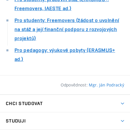
Freemovers, IAESTE ad.)
Pro studenty: Freemovers (žádost o uvolnění
na stáž a její finanční podporu z rozvojových
projektů)
Pro pedagogy: výukové pobyty (ERASMUS+
ad.)
Odpovědnost:
Mgr. Ján Podracký
CHCI STUDOVAT
Pojďte na FaVU
STUDUJI
Nabídka ateliérů