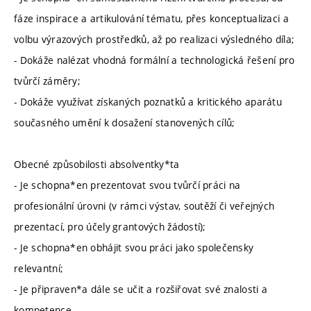
fáze inspirace a artikulování tématu, přes konceptualizaci a
volbu výrazových prostředků, až po realizaci výsledného díla;
- Dokáže nalézat vhodná formální a technologická řešení pro
tvůrčí záměry;
- Dokáže využívat získaných poznatků a kritického aparátu
současného umění k dosažení stanovených cílů;
Obecné způsobilosti absolventky*ta
- Je schopna*en prezentovat svou tvůrčí práci na
profesionální úrovni (v rámci výstav, soutěží či veřejných
prezentací, pro účely grantových žádostí);
- Je schopna*en obhájit svou práci jako společensky
relevantní;
- Je připraven*a dále se učit a rozšiřovat své znalosti a
kompetence.