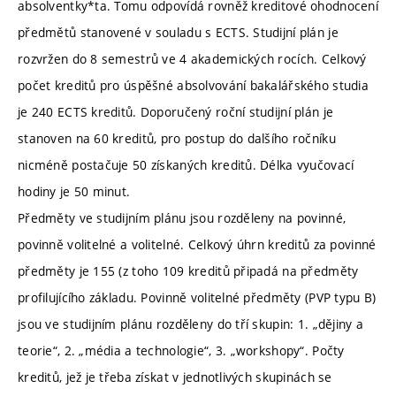
absolventky*ta. Tomu odpovídá rovněž kreditové ohodnocení
předmětů stanovené v souladu s ECTS. Studijní plán je
rozvržen do 8 semestrů ve 4 akademických rocích. Celkový
počet kreditů pro úspěšné absolvování bakalářského studia
je 240 ECTS kreditů. Doporučený roční studijní plán je
stanoven na 60 kreditů, pro postup do dalšího ročníku
nicméně postačuje 50 získaných kreditů. Délka vyučovací
hodiny je 50 minut.
Předměty ve studijním plánu jsou rozděleny na povinné,
povinně volitelné a volitelné. Celkový úhrn kreditů za povinné
předměty je 155 (z toho 109 kreditů připadá na předměty
profilujícího základu. Povinně volitelné předměty (PVP typu B)
jsou ve studijním plánu rozděleny do tří skupin: 1. „dějiny a
teorie“, 2. „média a technologie“, 3. „workshopy“. Počty
kreditů, jež je třeba získat v jednotlivých skupinách se