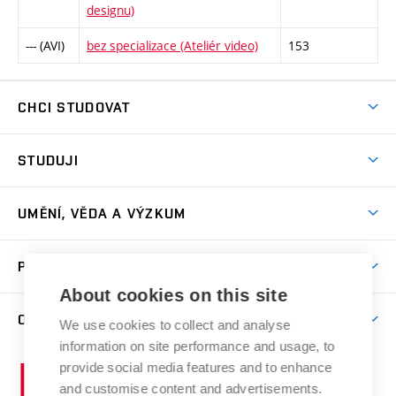
designu)
--- (AVI)
bez specializace (Ateliér video)
153
CHCI STUDOVAT
Pojďte na FaVU
STUDUJI
Nabídka ateliérů
Aktuality a výzvy
Přijímačky
UMĚNÍ, VĚDA A VÝZKUM
Studijní oddělení
Dny otevřených dveří
Centrum výzkumu
Časový plán studia
PRO VEŘEJNOST
Přípravné kurzy
Umělecká činnost
Studijní předpisy a formuláře
About cookies on this site
Studium bez bariér
Letní školy a semestrální kurzy
Publikační činnost
O FAKULTĚ
Studium a stáže v zahraničí
We use cookies to collect and analyse
Katedra teorií a dějin umění
Nakladatelská a vydavatelská činnost
Projekty
information on site performance and usage, to
Rezidenční pobyty
Aktuality
Kabinety a dílny
Research Catalogue
provide social media features and to enhance
Vysoké
Výstavy
Odborná praxe
Portal
Informační tabule
and customise content and advertisements.
Kontakt
učení