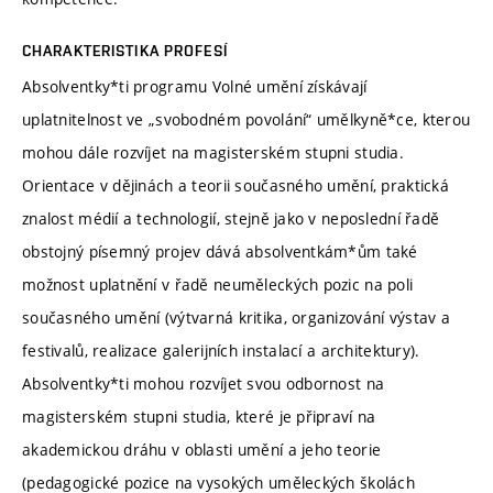
CHARAKTERISTIKA PROFESÍ
Absolventky*ti programu Volné umění získávají
uplatnitelnost ve „svobodném povolání“ umělkyně*ce, kterou
mohou dále rozvíjet na magisterském stupni studia.
Orientace v dějinách a teorii současného umění, praktická
znalost médií a technologií, stejně jako v neposlední řadě
obstojný písemný projev dává absolventkám*ům také
možnost uplatnění v řadě neuměleckých pozic na poli
současného umění (výtvarná kritika, organizování výstav a
festivalů, realizace galerijních instalací a architektury).
Absolventky*ti mohou rozvíjet svou odbornost na
magisterském stupni studia, které je připraví na
akademickou dráhu v oblasti umění a jeho teorie
(pedagogické pozice na vysokých uměleckých školách