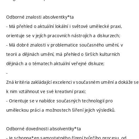
Odborné znalosti absolventky*ta
- Má přehled o aktuální lokální i světové umělecké praxi,
orientuje se v jejích pracovních nástrojích a diskurzech;
- Má dobré znalosti v problematice současného umění, v
teorii a dějinách umění, má přehled o širších kulturních
dějinách a o tématech aktuální veřejné diskuze;
-
Zná kritéria zakládající excelenci v současném umění a dokáže se
k nim vztáhnout ve své kreativní praxi;
- Orientuje se v nabídce současných technologií pro
uměleckou práci a možnostech šíření jejich výsledků.
Odborné dovednosti absolventky*ta
- Je schopna*en samostatného řízení tvůrčího procesu, od