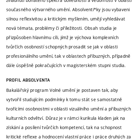
zvládnutí bohatého spektra dovedností a vědomostí v oblasti
současného výtvarného umění. Absolventi*ky jsou vybaveni
silnou reflexivitou a kritickým myšlením, umějí vyhledávat
nová témata, problémy či příležitosti. Obsah studia je
přizpůsoben hlavnímu cíli, jímž je výchova komplexních
tvůrčích osobností schopných prosadit se jak v oblasti
profesionálního umění, tak v oblastech příbuzných, případně
dále úspěšně pokračujících v magisterském stupni studia.
PROFIL ABSOLVENTA
Bakalářský program Volné umění je postaven tak, aby
vytvořil studujícím podmínky k tomu stát se samostatně
tvořícími osobnostmi v oblasti vizuálního umění a příbuzných
kulturních odvětví. Důraz je v rámci kurikula kladen jak na
získání a posílení tvůrčích kompetencí, tak na schopnost
kritické reflexe a hodnocení vlastní práce i práce druhých za