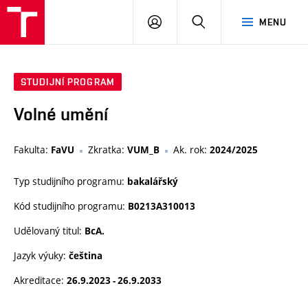
PŘIHLÁSIT
HLEDAT
MENU
SE
STUDIJNÍ PROGRAM
Volné umění
Fakulta:
Zkratka:
Ak. rok:
FaVU
VUM_B
2024/2025
Typ studijního programu:
bakalářský
Kód studijního programu:
B0213A310013
Udělovaný titul:
BcA.
Jazyk výuky:
čeština
Akreditace:
26.9.2023 - 26.9.2033