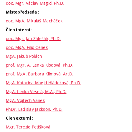
doc. Mgr. Václav Magid, Ph.D.
:
Místopředseda
doc. MgA. Mikuláš Macháček
:
Člen interní
doc. Mgr. Jan Zálešák, Ph.D.
doc. MgA. Filip Cenek
MgA. Jakub Polách
prof. Mgr. A. Lenka Klodová, Ph.D.
prof. MgA. Barbora Klímová, ArtD.
MgA. Katarína Magid Hládeková, Ph.D.
MgA. Lenka Veselá, M.A., Ph.D.
MgA. Vojtěch Vaněk
PhDr. Ladislav Jackson, Ph.D.
:
Člen externí
Mgr. Terezie Petišková