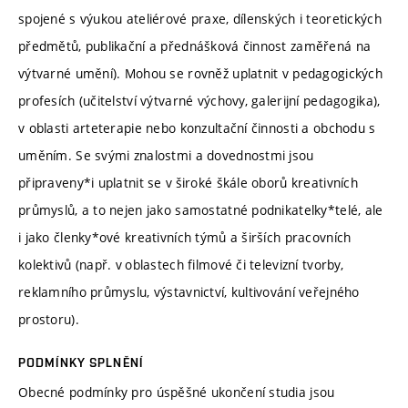
spojené s výukou ateliérové praxe, dílenských i teoretických
předmětů, publikační a přednášková činnost zaměřená na
výtvarné umění). Mohou se rovněž uplatnit v pedagogických
profesích (učitelství výtvarné výchovy, galerijní pedagogika),
v oblasti arteterapie nebo konzultační činnosti a obchodu s
uměním. Se svými znalostmi a dovednostmi jsou
připraveny*i uplatnit se v široké škále oborů kreativních
průmyslů, a to nejen jako samostatné podnikatelky*telé, ale
i jako členky*ové kreativních týmů a širších pracovních
kolektivů (např. v oblastech filmové či televizní tvorby,
reklamního průmyslu, výstavnictví, kultivování veřejného
prostoru).
PODMÍNKY SPLNĚNÍ
Obecné podmínky pro úspěšné ukončení studia jsou