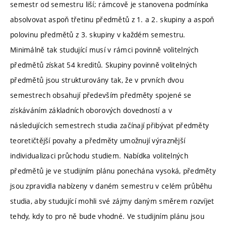
semestr od semestru liší; rámcově je stanovena podmínka
absolvovat aspoň třetinu předmětů z 1. a 2. skupiny a aspoň
polovinu předmětů z 3. skupiny v každém semestru.
Minimálně tak studující musí v rámci povinně volitelných
předmětů získat 54 kreditů. Skupiny povinně volitelných
předmětů jsou strukturovány tak, že v prvních dvou
semestrech obsahují především předměty spojené se
získáváním základních oborových dovedností a v
následujících semestrech studia začínají přibývat předměty
teoretičtější povahy a předměty umožnují výraznější
individualizaci průchodu studiem. Nabídka volitelných
předmětů je ve studijním plánu ponechána vysoká, předměty
jsou zpravidla nabízeny v daném semestru v celém průběhu
studia, aby studující mohli své zájmy daným směrem rozvíjet
tehdy, kdy to pro ně bude vhodné. Ve studijním plánu jsou