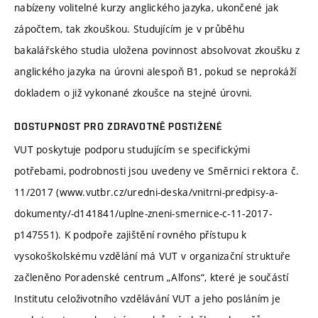
nabízeny volitelné kurzy anglického jazyka, ukončené jak
zápočtem, tak zkouškou. Studujícím je v průběhu
bakalářského studia uložena povinnost absolvovat zkoušku z
anglického jazyka na úrovni alespoň B1, pokud se neprokáží
dokladem o již vykonané zkoušce na stejné úrovni.
DOSTUPNOST PRO ZDRAVOTNĚ POSTIŽENÉ
VUT poskytuje podporu studujícím se specifickými
potřebami, podrobnosti jsou uvedeny ve Směrnici rektora č.
11/2017 (www.vutbr.cz/uredni-deska/vnitrni-predpisy-a-
dokumenty/-d141841/uplne-zneni-smernice-c-11-2017-
p147551). K podpoře zajištění rovného přístupu k
vysokoškolskému vzdělání má VUT v organizační struktuře
začleněno Poradenské centrum „Alfons“, které je součástí
Institutu celoživotního vzdělávání VUT a jeho posláním je