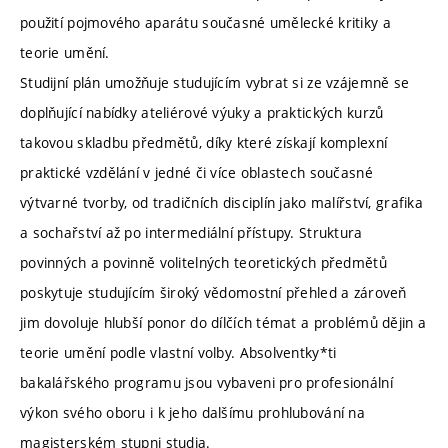
použití pojmového aparátu současné umělecké kritiky a
teorie umění.
Studijní plán umožňuje studujícím vybrat si ze vzájemně se
doplňující nabídky ateliérové výuky a praktických kurzů
takovou skladbu předmětů, díky které získají komplexní
praktické vzdělání v jedné či více oblastech současné
výtvarné tvorby, od tradičních disciplín jako malířství, grafika
a sochařství až po intermediální přístupy. Struktura
povinných a povinně volitelných teoretických předmětů
poskytuje studujícím široký vědomostní přehled a zároveň
jim dovoluje hlubší ponor do dílčích témat a problémů dějin a
teorie umění podle vlastní volby. Absolventky*ti
bakalářského programu jsou vybaveni pro profesionální
výkon svého oboru i k jeho dalšímu prohlubování na
magisterském stupni studia.