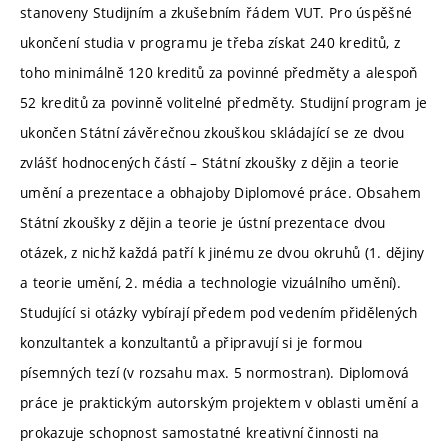
stanoveny Studijním a zkušebním řádem VUT. Pro úspěšné
ukončení studia v programu je třeba získat 240 kreditů, z
toho minimálně 120 kreditů za povinné předměty a alespoň
52 kreditů za povinně volitelné předměty. Studijní program je
ukončen Státní závěrečnou zkouškou skládající se ze dvou
zvlášť hodnocených částí – Státní zkoušky z dějin a teorie
umění a prezentace a obhajoby Diplomové práce. Obsahem
Státní zkoušky z dějin a teorie je ústní prezentace dvou
otázek, z nichž každá patří k jinému ze dvou okruhů (1. dějiny
a teorie umění, 2. média a technologie vizuálního umění).
Studující si otázky vybírají předem pod vedením přidělených
konzultantek a konzultantů a připravují si je formou
písemných tezí (v rozsahu max. 5 normostran). Diplomová
práce je praktickým autorským projektem v oblasti umění a
prokazuje schopnost samostatné kreativní činnosti na