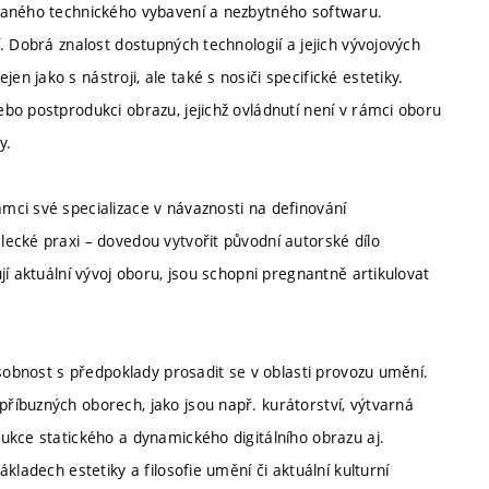
vaného technického vybavení a nezbytného softwaru.
. Dobrá znalost dostupných technologií a jejich vývojových
 jako s nástroji, ale také s nosiči specifické estetiky.
bo postprodukci obrazu, jejichž ovládnutí není v rámci oboru
y.
ci své specializace v návaznosti na definování
ecké praxi – dovedou vytvořit původní autorské dílo
í aktuální vývoj oboru, jsou schopni pregnantně artikulovat
osobnost s předpoklady prosadit se v oblasti provozu umění.
íbuzných oborech, jako jsou např. kurátorství, výtvarná
ukce statického a dynamického digitálního obrazu aj.
kladech estetiky a filosofie umění či aktuální kulturní