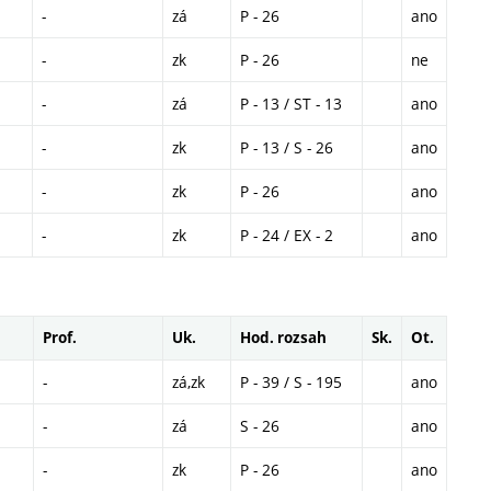
-
zá
P - 26
ano
-
zk
P - 26
ne
-
zá
P - 13 / ST - 13
ano
-
zk
P - 13 / S - 26
ano
-
zk
P - 26
ano
-
zk
P - 24 / EX - 2
ano
Prof.
Uk.
Hod. rozsah
Sk.
Ot.
-
zá,zk
P - 39 / S - 195
ano
-
zá
S - 26
ano
-
zk
P - 26
ano