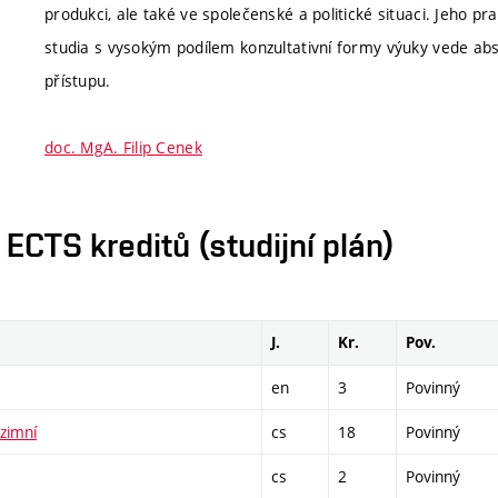
produkci, ale také ve společenské a politické situaci. Jeho pr
studia s vysokým podílem konzultativní formy výuky vede ab
přístupu.
doc. MgA. Filip Cenek
CTS kreditů (studijní plán)
J.
Kr.
Pov.
en
3
Povinný
 zimní
cs
18
Povinný
cs
2
Povinný