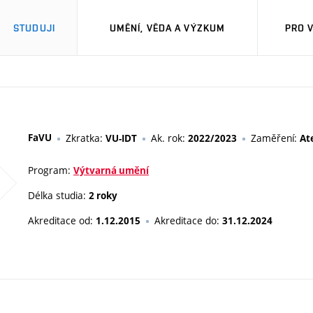
STUDUJI
UMĚNÍ, VĚDA A VÝZKUM
PRO 
FaVU
Zkratka:
Ak. rok:
Zaměření:
VU-IDT
2022/2023
At
Program:
Výtvarná umění
Délka studia:
2 roky
Akreditace od:
Akreditace do:
1.12.2015
31.12.2024