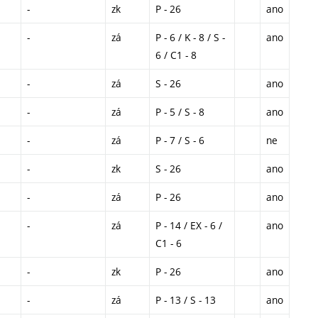
-
zk
P - 26
ano
-
zá
P - 6 / K - 8 / S -
ano
6 / C1 - 8
-
zá
S - 26
ano
-
zá
P - 5 / S - 8
ano
-
zá
P - 7 / S - 6
ne
-
zk
S - 26
ano
-
zá
P - 26
ano
-
zá
P - 14 / EX - 6 /
ano
C1 - 6
-
zk
P - 26
ano
-
zá
P - 13 / S - 13
ano