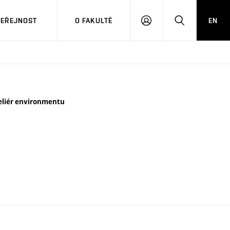
VEŘEJNOST
O FAKULTĚ
EN
PŘIHLÁSIT
HLEDAT
SE
eliér environmentu