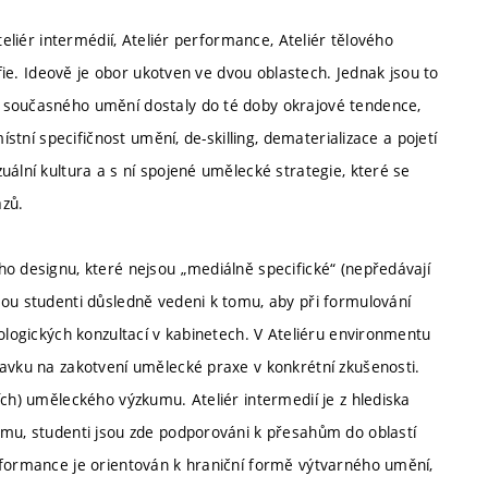
teliér intermédií, Ateliér performance, Ateliér tělového
afie. Ideově je obor ukotven ve dvou oblastech. Jednak jsou to
 současného umění dostaly do té doby okrajové tendence,
ístní specifičnost umění, de-skilling, dematerializace a pojetí
uální kultura a s ní spojené umělecké strategie, které se
azů.
ho designu, které nejsou „mediálně specifické“ (nepředávají
sou studenti důsledně vedeni k tomu, aby při formulování
nologických konzultací v kabinetech. V Ateliéru environmentu
davku na zakotvení umělecké praxe v konkrétní zkušenosti.
ích) uměleckého výzkumu. Ateliér intermedií je z hlediska
amu, studenti jsou zde podporováni k přesahům do oblastí
rformance je orientován k hraniční formě výtvarného umění,