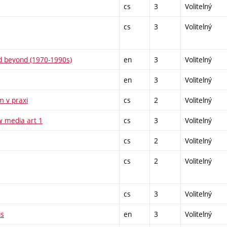
cs
3
Volitelný
cs
3
Volitelný
nd beyond (1970-1990s)
en
3
Volitelný
en
3
Volitelný
m v praxi
cs
2
Volitelný
w media art 1
cs
3
Volitelný
cs
2
Volitelný
cs
2
Volitelný
cs
3
Volitelný
is
en
3
Volitelný