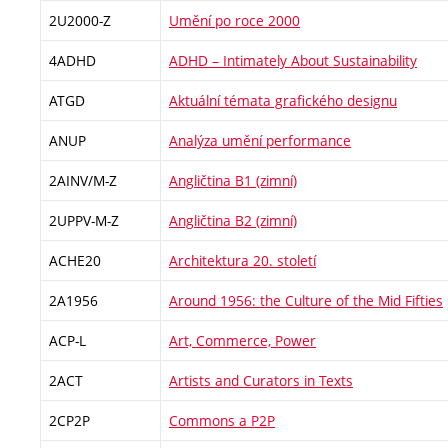
2U2000-Z
Umění po roce 2000
4ADHD
ADHD – Intimately About Sustainability
ATGD
Aktuální témata grafického designu
ANUP
Analýza umění performance
2AINV/M-Z
Angličtina B1 (zimní)
2UPPV-M-Z
Angličtina B2 (zimní)
ACHE20
Architektura 20. století
2A1956
Around 1956: the Culture of the Mid Fifties
ACP-L
Art, Commerce, Power
2ACT
Artists and Curators in Texts
2CP2P
Commons a P2P