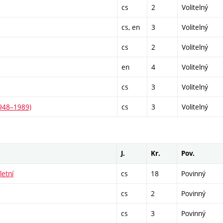
cs
2
Volitelný
cs, en
3
Volitelný
cs
2
Volitelný
en
4
Volitelný
cs
3
Volitelný
1948–1989)
cs
3
Volitelný
J.
Kr.
Pov.
letní
cs
18
Povinný
cs
2
Povinný
cs
3
Povinný