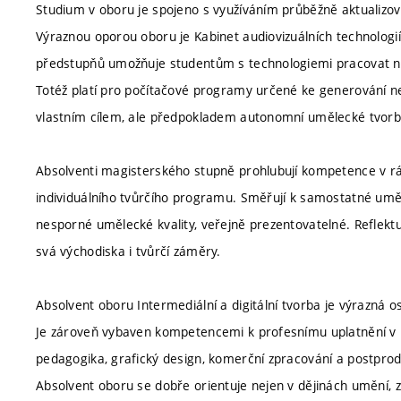
Studium v oboru je spojeno s využíváním průběžně aktualizo
Výraznou oporou oboru je Kabinet audiovizuálních technologií
předstupňů umožňuje studentům s technologiemi pracovat nejen
Totéž platí pro počítačové programy určené ke generování ne
vlastním cílem, ale předpokladem autonomní umělecké tvorb
Absolventi magisterského stupně prohlubují kompetence v rám
individuálního tvůrčího programu. Směřují k samostatné uměl
nesporné umělecké kvality, veřejně prezentovatelné. Reflektuj
svá východiska i tvůrčí záměry.
Absolvent oboru Intermediální a digitální tvorba je výrazná 
Je zároveň vybaven kompetencemi k profesnímu uplatnění v př
pedagogika, grafický design, komerční zpracování a postprod
Absolvent oboru se dobře orientuje nejen v dějinách umění, zá