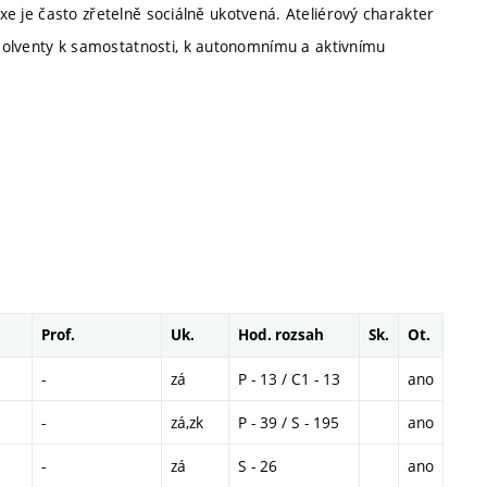
axe je často zřetelně sociálně ukotvená. Ateliérový charakter
solventy k samostatnosti, k autonomnímu a aktivnímu
Prof.
Uk.
Hod. rozsah
Sk.
Ot.
-
zá
P - 13 / C1 - 13
ano
-
zá,zk
P - 39 / S - 195
ano
-
zá
S - 26
ano