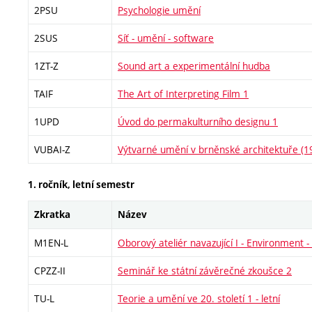
2PSU
Psychologie umění
2SUS
Síť - umění - software
1ZT-Z
Sound art a experimentální hudba
TAIF
The Art of Interpreting Film 1
1UPD
Úvod do permakulturního designu 1
VUBAI-Z
Výtvarné umění v brněnské architektuře (
1. ročník, letní semestr
Zkratka
Název
M1EN-L
Oborový ateliér navazující I - Environment - 
CPZZ-II
Seminář ke státní závěrečné zkoušce 2
TU-L
Teorie a umění ve 20. století 1 - letní