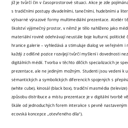
jíž je tvůrčí čin v časoprostorové situaci. Akce je zde pojímána
s tradičními postupy divadelními, tanečními, hudebními a lite
výtvarné výrazové formy multimediální prezentace. Ateliér 
školství výjimečný prostor, v němž je tělo nahlíženo jako méd
materiální rovině odehrávají neustále boje kulturní, politick
hranice galerie – vyhledává a stimuluje dialog ve veřejném i 
každý z odlišné pozice rozvíjejí tvůrčí myšlení i dovednosti n
digitálních médií. Tvorba v těchto dílčích specializacích je spe
prezentace, ale ne jediným možným. Studenti jsou vedeni k u
sémantických a symbolických diferencích spojených s přepínán
(white cube), kinosál (black box), tradiční masmédia (televiz
způsobu distribuce a místu prezentace je v digitální tvorbě v
škále od jednoduchých forem interakce s pevně nastaveným 
ecovská koncepce „otevřeného díla“).