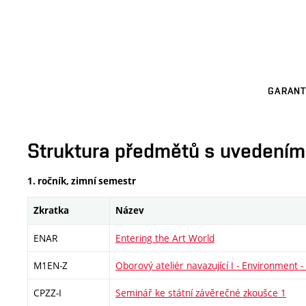
GARANT
Struktura předmětů s uvedením E
1. ročník, zimní semestr
Zkratka
Název
ENAR
Entering the Art World
M1EN-Z
Oborový ateliér navazující I - Environment -
CPZZ-I
Seminář ke státní závěrečné zkoušce 1