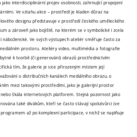
 jako interdisciplinární projev osobnosti, zahrnující propojení
rárními. Ve vztahu akce – prostředí je kladen důraz na
tělového designu představuje v prostředí českého uměleckého
ium a zároveň jako bojiště, na kterém se v symbolické i zcela
é či náboženské. Ve svých výstupech ateliér směřuje často za
mediálním prostoru. Ateliéry video, multimédia a fotografie
ezbytné k tvorbě (či generování) obrazů prostřednictvím
cifická tím, že galerie je sice přirozeným místem její
važování o distribučních kanálech mediálního obrazu, o
ím mezi takovými prostředími, jako je galerijní prostor
e) nebo škála internetových platforem. Stejná pozornost jako
ěnována také divákům, kteří se často stávají spolutvůrci (ve
programem až po komplexní participace, v nichž se naplňuje