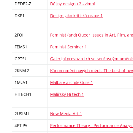
DEDE2-Z
Dějiny designu 2 - zimní
DKP1
Design jako kritická praxe 1
2FQI
Feminist (and) Queer Issues in Art, Film, a
FEMS1
Feminist Seminar 1
GPTSU
Galerijní provoz a trh se současným umění
2KNM-Z
Kánon umění nových médií. The best of ne
1MvA1
Malba v architektuře 1
HITECH1
Malířský Hi-tech 1
2USIM-I
New Media Art 1
4PT-PA
Performance Theory - Performance Analys