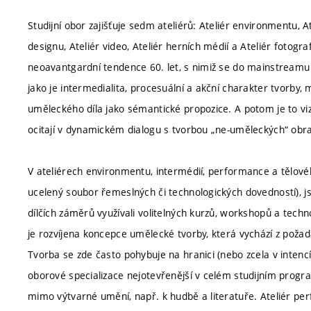
Studijní obor zajišťuje sedm ateliérů: Ateliér environmentu, A
designu, Ateliér video, Ateliér herních médií a Ateliér fotogr
neoavantgardní tendence 60. let, s nimiž se do mainstreamu
jako je intermedialita, procesuální a akční charakter tvorby, m
uměleckého díla jako sémantické propozice. A potom je to viz
ocitají v dynamickém dialogu s tvorbou „ne-uměleckých“ obr
V ateliérech environmentu, intermédií, performance a tělové
ucelený soubor řemeslných či technologických dovedností), j
dílčích záměrů využívali volitelných kurzů, workshopů a tech
je rozvíjena koncepce umělecké tvorby, která vychází z poža
Tvorba se zde často pohybuje na hranici (nebo zcela v intenc
oborové specializace nejotevřenější v celém studijním progr
mimo výtvarné umění, např. k hudbě a literatuře. Ateliér pe