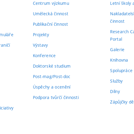
Centrum výzkumu
Letní školy
Umělecká činnost
Nakladatels
činnost
Publikační činnost
Research C
rmuláře
Projekty
Portal
aničí
Výstavy
Galerie
Konference
Knihovna
Doktorské studium
Spolupráce
Post-mag/Post-doc
Služby
Úspěchy a ocenění
Dílny
Podpora tvůrčí činnosti
Zápůjčky dě
ciativy