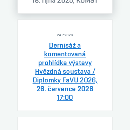
18. října 2025, KUMST
24.7.2026
Dernisáž a
komentovaná
prohlídka výstavy
Hvězdná soustava /
Diplomky FaVU 2026,
26. července 2026
17:00