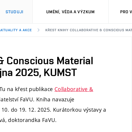
STUDUJI
UMĚNÍ, VĚDA A VÝZKUM
PRO 
AKTUALITY A AKCE
KŘEST KNIHY COLLABORATIVE & CONSCIOUS MATE
 & Conscious Material
října 2025, KUMST
Tu na křest publikace
Collaborative &
adatelství FaVU. Kniha navazuje
. 10. do 19. 12. 2025. Kurátorkou výstavy a
ová, doktorandka FaVU.