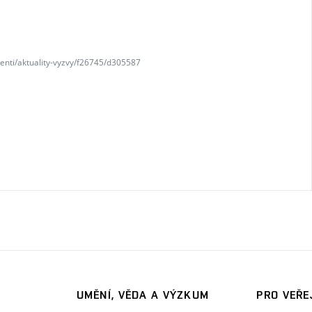
denti/aktuality-vyzvy/f26745/d305587
UMĚNÍ, VĚDA A VÝZKUM
PRO VEŘE