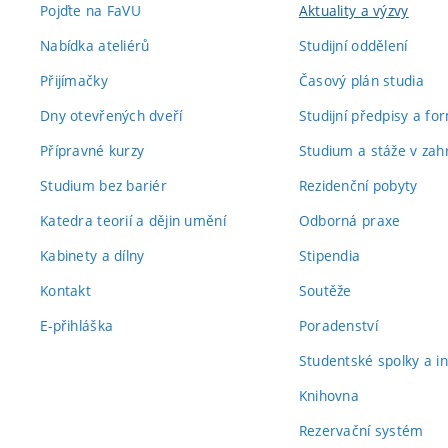
Pojďte na FaVU
Aktuality a výzvy
Nabídka ateliérů
Studijní oddělení
Přijímačky
Časový plán studia
Dny otevřených dveří
Studijní předpisy a fo
Přípravné kurzy
Studium a stáže v zahr
Studium bez bariér
Rezidenční pobyty
Katedra teorií a dějin umění
Odborná praxe
Kabinety a dílny
Stipendia
Kontakt
Soutěže
E-přihláška
Poradenství
Studentské spolky a ini
Knihovna
Rezervační systém