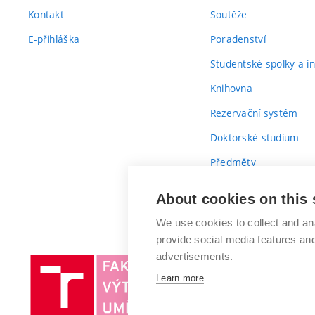
Kontakt
Soutěže
E-přihláška
Poradenství
Studentské spolky a ini
Knihovna
Rezervační systém
Doktorské studium
Předměty
Průvodce prvákem
About cookies on this 
We use cookies to collect and an
provide social media features a
advertisements.
Vysoké
Learn more
učení
technické