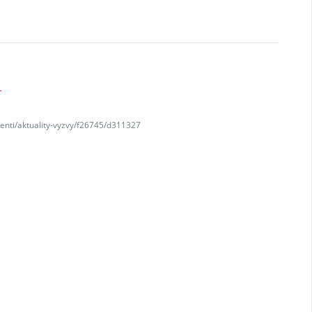
K
denti/aktuality-vyzvy/f26745/d311327