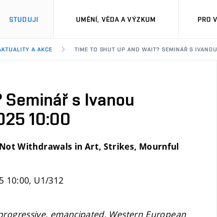
STUDUJI
UMĚNÍ, VĚDA A VÝZKUM
PRO 
AKTUALITY A AKCE
TIME TO SHUT UP AND WAIT? SEMINÁŘ S IVANOU
? Seminář s Ivanou
025 10:00
Not Withdrawals in Art, Strikes, Mournful
5 10:00, U1/312
l, progressive, emancipated, Western European