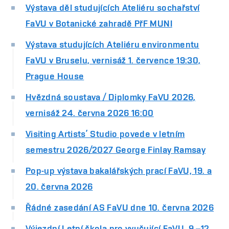
Výstava děl studujících Ateliéru sochařství
FaVU v Botanické zahradě PřF MUNI
Výstava studujících Ateliéru environmentu
FaVU v Bruselu, vernisáž 1. července 19:30,
Prague House
Hvězdná soustava / Diplomky FaVU 2026,
vernisáž 24. června 2026 16:00
Visiting Artists’ Studio povede v letním
semestru 2026/2027 George Finlay Ramsay
Pop-up výstava bakalářských prací FaVU, 19. a
20. června 2026
Řádné zasedání AS FaVU dne 10. června 2026
Výjezdní Letní škola pro vyučující FaVU, 9.–12.