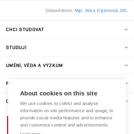
Odpovědnost:
Mgr. Klára Ergensová, DiS.
CHCI STUDOVAT
Pojďte na FaVU
STUDUJI
Nabídka ateliérů
Aktuality a výzvy
Přijímačky
UMĚNÍ, VĚDA A VÝZKUM
Studijní oddělení
Dny otevřených dveří
Centrum výzkumu
Časový plán studia
PRO VEŘEJNOST
Přípravné kurzy
Umělecká činnost
Studijní předpisy a formuláře
About cookies on this site
Studium bez bariér
Letní školy a semestrální kurzy
Publikační činnost
O FAKULTĚ
Studium a stáže v zahraničí
We use cookies to collect and analyse
Katedra teorií a dějin umění
Nakladatelská a vydavatelská činnost
Projekty
information on site performance and usage, to
Rezidenční pobyty
Aktuality
Kabinety a dílny
Research Catalogue
provide social media features and to enhance
Vysoké
Výstavy
Odborná praxe
Portal
Informační tabule
and customise content and advertisements.
Kontakt
učení
Konference
Stipendia