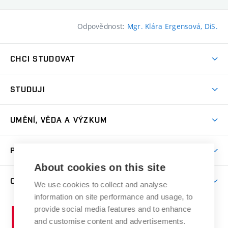
Odpovědnost:
Mgr. Klára Ergensová, DiS.
CHCI STUDOVAT
Pojďte na FaVU
STUDUJI
Nabídka ateliérů
Aktuality a výzvy
Přijímačky
UMĚNÍ, VĚDA A VÝZKUM
Studijní oddělení
Dny otevřených dveří
Centrum výzkumu
Časový plán studia
PRO VEŘEJNOST
Přípravné kurzy
Umělecká činnost
Studijní předpisy a formuláře
About cookies on this site
Studium bez bariér
Letní školy a semestrální kurzy
Publikační činnost
O FAKULTĚ
Studium a stáže v zahraničí
We use cookies to collect and analyse
Katedra teorií a dějin umění
Nakladatelská a vydavatelská činnost
Projekty
information on site performance and usage, to
Rezidenční pobyty
Aktuality
Kabinety a dílny
Research Catalogue
provide social media features and to enhance
Vysoké
Výstavy
Odborná praxe
Portal
Informační tabule
and customise content and advertisements.
Kontakt
učení