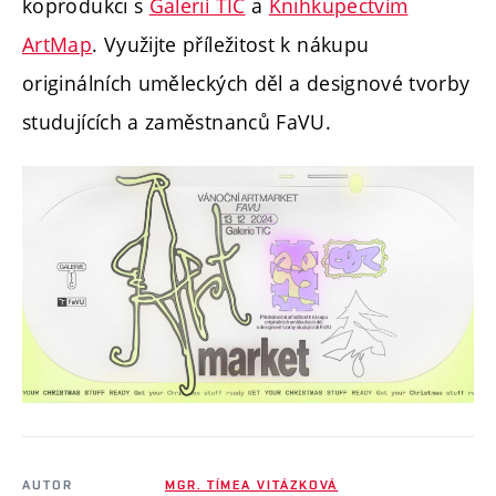
koprodukci s
Galerií TIC
a
Knihkupectvím
ArtMap
. Využijte příležitost k nákupu
originálních uměleckých děl a designové tvorby
studujících a zaměstnanců FaVU.
AUTOR
MGR. TÍMEA VITÁZKOVÁ