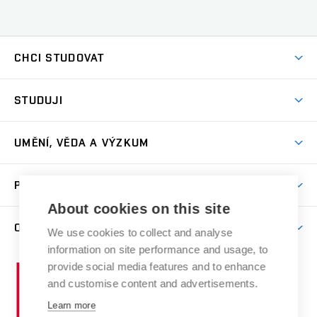
CHCI STUDOVAT
Pojďte na FaVU
STUDUJI
Nabídka ateliérů
Aktuality a výzvy
Přijímačky
UMĚNÍ, VĚDA A VÝZKUM
Studijní oddělení
Dny otevřených dveří
Centrum výzkumu
Časový plán studia
PRO VEŘEJNOST
Přípravné kurzy
Umělecká činnost
Studijní předpisy a formuláře
About cookies on this site
Studium bez bariér
Letní školy a semestrální kurzy
Publikační činnost
O FAKULTĚ
Studium a stáže v zahraničí
We use cookies to collect and analyse
Katedra teorií a dějin umění
Nakladatelská a vydavatelská činnost
Projekty
information on site performance and usage, to
Rezidenční pobyty
Aktuality
Kabinety a dílny
Research Catalogue
provide social media features and to enhance
Vysoké
Výstavy
Odborná praxe
Portal
Informační tabule
and customise content and advertisements.
Kontakt
učení
Konference
Stipendia
technické
Learn more
Galerie
Organizační struktura
E-přihláška