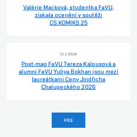
Valérie Macková, studentka FaVU,
získala ocenění v soutěži
CS.KOMIKS.25
13.2.2026
Post-mag FaVU Tereza Kalousová a
alumni FaVU Yuliya Bokhan jsou mezi
laureátkami Ceny Jindřicha
Chalupeckého 2026
VÍCE