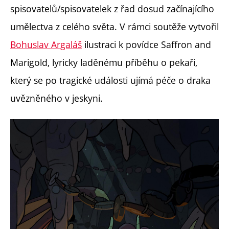
spisovatelů/spisovatelek z řad dosud začínajícího
umělectva z celého světa. V rámci soutěže vytvořil
Bohuslav Argaláš
ilustraci k povídce Saffron and
Marigold, lyricky laděnému příběhu o pekaři,
který se po tragické události ujímá péče o draka
uvězněného v jeskyni.