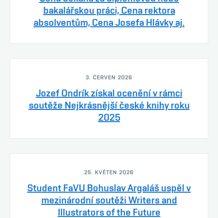
bakalářskou práci, Cena rektora
absolventům, Cena Josefa Hlávky aj.
3. ČERVEN 2026
Jozef Ondrík získal ocenění v rámci
soutěže Nejkrásnější české knihy roku
2025
25. KVĚTEN 2026
Student FaVU Bohuslav Argaláš uspěl v
mezinárodní soutěži Writers and
Illustrators of the Future