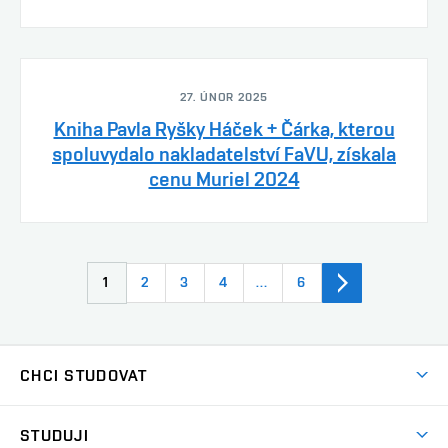
27. ÚNOR 2025
Kniha Pavla Ryšky Háček + Čárka, kterou
spoluvydalo nakladatelství FaVU, získala
cenu Muriel 2024
1
2
3
4
…
6
CHCI STUDOVAT
Pojďte na FaVU
STUDUJI