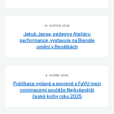
14. KVĚTEN 2026
Jakub Jansa, pedagog Ateliéru
performance, vystavuje na Bienále
umění v Benátkách
8. DUBEN 2026
Publikace vydané a spojené s FaVU mezi
nominacemi soutěže Nejkrásnější
české knihy roku 2025