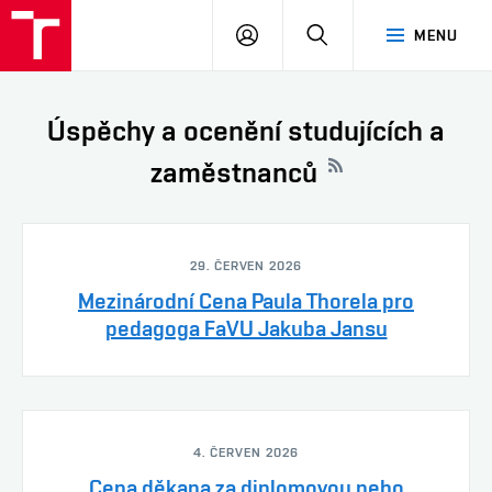
PŘIHLÁSIT
HLEDAT
MENU
SE
Úspěchy a ocenění studujících a
zaměstnanců
29. ČERVEN 2026
Mezinárodní Cena Paula Thorela pro
pedagoga FaVU Jakuba Jansu
4. ČERVEN 2026
Cena děkana za diplomovou nebo