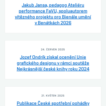
Jakub Jansa, pedagog Ateliéru
performance FaVU, spoluautorem
vítězného projektu pro Bienále umění
v Benátkách 2026
24. ČERVEN 2025
Jozef Ondrík získal ocenění Unie
grafického designu v rámci soutěže
Nejkrásnější české knihy roku 2024
21. KVĚTEN 2025
Publikace České spotřební pohádky