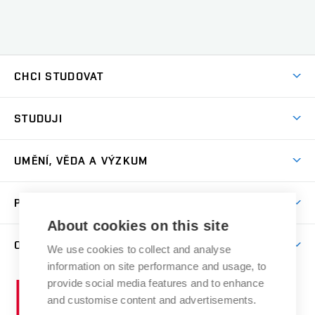
CHCI STUDOVAT
Pojďte na FaVU
STUDUJI
Nabídka ateliérů
Aktuality a výzvy
Přijímačky
UMĚNÍ, VĚDA A VÝZKUM
Studijní oddělení
Dny otevřených dveří
Centrum výzkumu
Časový plán studia
PRO VEŘEJNOST
Přípravné kurzy
Umělecká činnost
Studijní předpisy a formuláře
About cookies on this site
Studium bez bariér
Letní školy a semestrální kurzy
Publikační činnost
O FAKULTĚ
Studium a stáže v zahraničí
We use cookies to collect and analyse
Katedra teorií a dějin umění
Nakladatelská a vydavatelská činnost
Projekty
information on site performance and usage, to
Rezidenční pobyty
Aktuality
Kabinety a dílny
Research Catalogue
provide social media features and to enhance
Vysoké
Výstavy
Odborná praxe
Portal
Informační tabule
and customise content and advertisements.
Kontakt
učení
Konference