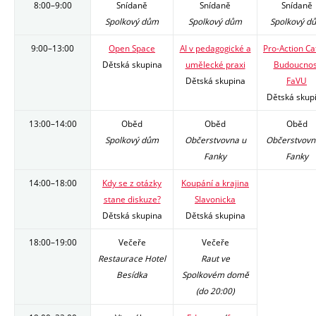
8:00–9:00
Snídaně
Snídaně
Snídaně
Spolkový dům
Spolkový dům
Spolkový d
9:00–13:00
Open Space
AI v pedagogické a
Pro-Action Ca
Dětská skupina
umělecké praxi
Budoucnos
Dětská skupina
FaVU
Dětská skup
13:00–14:00
Oběd
Oběd
Oběd
Spolkový dům
Občerstvovna u
Občerstvovn
Fanky
Fanky
14:00–18:00
Kdy se z otázky
Koupání a krajina
stane diskuze?
Slavonicka
Dětská skupina
Dětská skupina
18:00–19:00
Večeře
Večeře
Restaurace Hotel
Raut ve
Besídka
Spolkovém domě
(do 20:00)