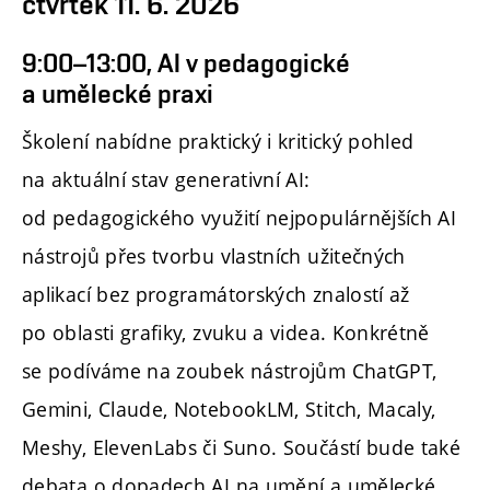
čtvrtek 11. 6. 2026
9:00–13:00, AI v pedagogické
a umělecké praxi
Školení nabídne praktický i kritický pohled
na aktuální stav generativní AI:
od pedagogického využití nejpopulárnějších AI
nástrojů přes tvorbu vlastních užitečných
aplikací bez programátorských znalostí až
po oblasti grafiky, zvuku a videa. Konkrétně
se podíváme na zoubek nástrojům ChatGPT,
Gemini, Claude, NotebookLM, Stitch, Macaly,
Meshy, ElevenLabs či Suno. Součástí bude také
debata o dopadech AI na umění a umělecké