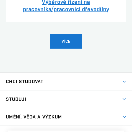
Výběrové řízení na
pracovníka/pracovnici dřevodílny
VÍCE
CHCI STUDOVAT
Pojďte na FaVU
STUDUJI
Nabídka ateliérů
Aktuality a výzvy
Přijímačky
UMĚNÍ, VĚDA A VÝZKUM
Studijní oddělení
Dny otevřených dveří
Centrum výzkumu