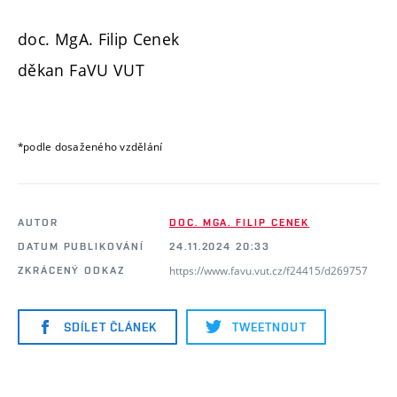
doc. MgA. Filip Cenek
děkan FaVU VUT
*podle dosaženého vzdělání
AUTOR
DOC. MGA. FILIP CENEK
DATUM PUBLIKOVÁNÍ
24.11.2024 20:33
https://www.favu.vut.cz/f24415/d269757
ZKRÁCENÝ ODKAZ
SDÍLET ČLÁNEK
TWEETNOUT