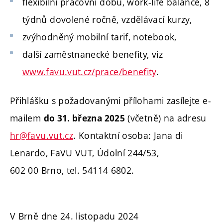
flexibilní pracovní dobu, work-life balance, 8
týdnů dovolené ročně, vzdělávací kurzy,
zvýhodněný mobilní tarif, notebook,
další zaměstnanecké benefity, viz
www.favu.vut.cz/prace/benefity
.
Přihlášku s požadovanými přílohami zasílejte e-
mailem
(včetně) na adresu
do 31. března 2025
hr@favu.vut.cz
.
Kontaktní osoba: Jana di
Lenardo, FaVU VUT, Údolní 244/53,
602 00 Brno, tel. 54114 6802.
V Brně dne 24. listopadu 2024