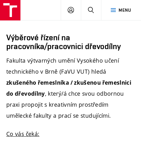
PŘIHLÁSIT
HLEDAT
MENU
SE
Výběrové řízení na
pracovníka/pracovnici dřevodílny
Fakulta výtvarných umění Vysokého učení
technického v Brně (FaVU VUT) hledá
zkušeného řemeslníka / zkušenou řemeslnici
, který/á chce svou odbornou
do dřevodílny
praxi propojit s kreativním prostředím
umělecké fakulty a prací se studujícími.
Co vás čeká: