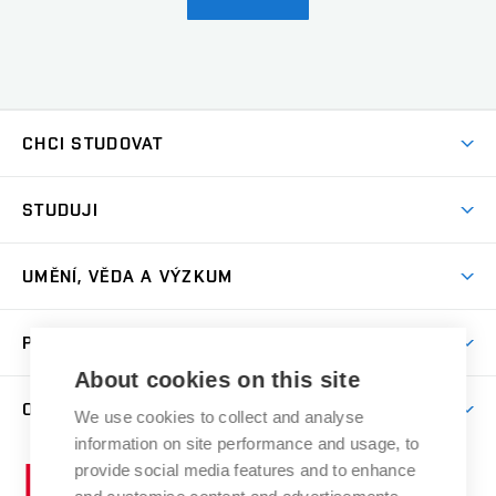
CHCI STUDOVAT
Pojďte na FaVU
STUDUJI
Nabídka ateliérů
Aktuality a výzvy
Přijímačky
UMĚNÍ, VĚDA A VÝZKUM
Studijní oddělení
Dny otevřených dveří
Centrum výzkumu
Časový plán studia
PRO VEŘEJNOST
Přípravné kurzy
Umělecká činnost
Studijní předpisy a formuláře
About cookies on this site
Studium bez bariér
Letní školy a semestrální kurzy
Publikační činnost
O FAKULTĚ
Studium a stáže v zahraničí
We use cookies to collect and analyse
Katedra teorií a dějin umění
Nakladatelská a vydavatelská činnost
Projekty
information on site performance and usage, to
Rezidenční pobyty
Aktuality
Kabinety a dílny
Research Catalogue
provide social media features and to enhance
Vysoké
Výstavy
Odborná praxe
Portal
Informační tabule