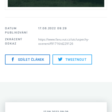
DATUM
17.08.2022 09:29
PUBLIKOVÁNÍ
https://www.favu.vut.cz/utc/uspechy-
ZKRÁCENÝ
oceneni/f91716/d229126
ODKAZ
SDÍLET ČLÁNEK
TWEETNOUT
17.08.2022 09:29