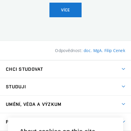
VÍCE
Odpovědnost:
doc. MgA. Filip Cenek
CHCI STUDOVAT
Pojďte na FaVU
STUDUJI
Nabídka ateliérů
Aktuality a výzvy
Přijímačky
UMĚNÍ, VĚDA A VÝZKUM
Studijní oddělení
Dny otevřených dveří
Centrum výzkumu
Časový plán studia
PRO VEŘEJNOST
Přípravné kurzy
Umělecká činnost
Studijní předpisy a formuláře