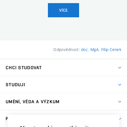
VÍCE
Odpovědnost:
doc. MgA. Filip Cenek
CHCI STUDOVAT
Pojďte na FaVU
STUDUJI
Nabídka ateliérů
Aktuality a výzvy
Přijímačky
UMĚNÍ, VĚDA A VÝZKUM
Studijní oddělení
Dny otevřených dveří
Centrum výzkumu
Časový plán studia
PRO VEŘEJNOST
Přípravné kurzy
Umělecká činnost
Studijní předpisy a formuláře