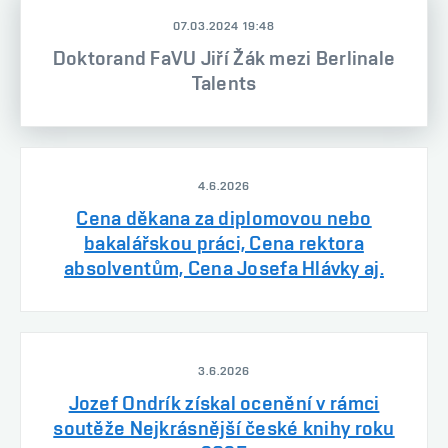
07.03.2024 19:48
Doktorand FaVU Jiří Žák mezi Berlinale
Talents
4.6.2026
Cena děkana za diplomovou nebo
bakalářskou práci, Cena rektora
absolventům, Cena Josefa Hlávky aj.
3.6.2026
Jozef Ondrík získal ocenění v rámci
soutěže Nejkrásnější české knihy roku