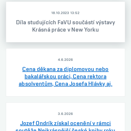
18.10.2023 13:52
Díla studujících FaVU součástí výstavy
Krásná práce v New Yorku
4.6.2026
Cena děkana za diplomovou nebo
bakalářskou práci, Cena rektora
absolventům, Cena Josefa Hlávky aj.
3.6.2026
Jozef Ondrík získal ocenění v rámci
soutěže Nejkrásnější české knihy roku