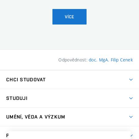
VÍCE
Odpovědnost:
doc. MgA. Filip Cenek
CHCI STUDOVAT
Pojďte na FaVU
STUDUJI
Nabídka ateliérů
Aktuality a výzvy
Přijímačky
UMĚNÍ, VĚDA A VÝZKUM
Studijní oddělení
Dny otevřených dveří
Centrum výzkumu
Časový plán studia
PRO VEŘEJNOST
Přípravné kurzy