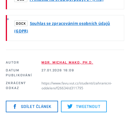
Souhlas se zpracováním osobních údajů
DOCX
(GDPR)
AUTOR
MGR. MICHAL MAKO, PH.D.
DATUM
27.01.2026 16:09
PUBLIKOVÁNÍ
https://www.favu.vut.cz/studenti/zahranicni-
ZKRÁCENÝ
oddeleni/f26634/d311795
ODKAZ
SDÍLET ČLÁNEK
TWEETNOUT