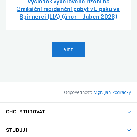
Výsledek výběrového řízení na
3měsíční rezidenční pobyt v Lipsku ve
Spinnerei (LIA) (únor – duben 2026)
VÍCE
Odpovědnost:
Mgr. Ján Podracký
CHCI STUDOVAT
Pojďte na FaVU
STUDUJI
Nabídka ateliérů