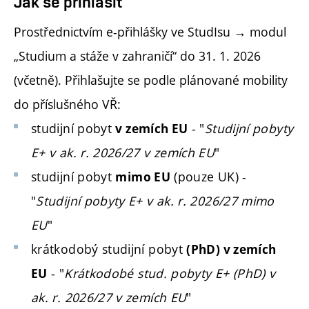
Jak se přihlásit
Prostřednictvím e-přihlášky ve StudIsu → modul
„Studium a stáže v zahraničí“ do 31. 1. 2026
(včetně). Přihlašujte se podle plánované mobility
do příslušného VŘ:
studijní pobyt
- "
Studijní pobyty
v zemích EU
E+ v ak. r. 2026/27 v zemích EU
"
studijní pobyt
(pouze UK)
-
mimo EU
"
Studijní pobyty E+ v ak. r. 2026/27 mimo
EU
"
krátkodobý studijní pobyt
(PhD) v zemích
- "
Krátkodobé stud. pobyty E+ (PhD) v
EU
ak. r. 2026/27 v zemích EU
"