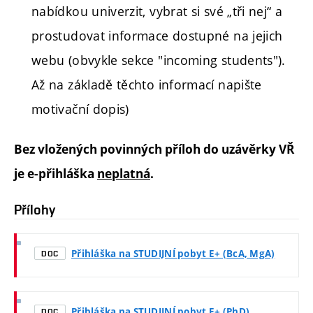
nabídkou univerzit,
vybrat si své „tři nej“ a
prostudovat informace dostupné na jejich
webu (obvykle sekce "incoming students").
Až na základě těchto informací napište
motivační dopis)
Bez vložených povinných příloh do uzávěrky VŘ
je e-přihláška
neplatná
.
Přílohy
Přihláška na STUDIJNÍ pobyt E+ (BcA, MgA)
DOC
Přihláška na STUDIJNÍ pobyt E+ (PhD)
DOC