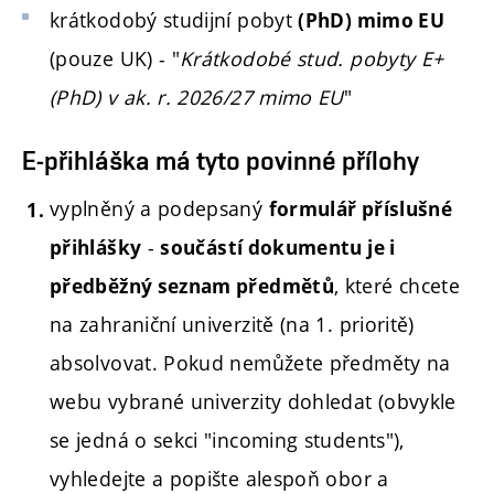
krátkodobý studijní pobyt
(PhD) mimo EU
(pouze UK) - "
Krátkodobé stud. pobyty E+
(PhD) v ak. r. 2026/27 mimo EU
"
E-přihláška má tyto povinné přílohy
vyplněný a podepsaný
formulář příslušné
-
přihlášky
součástí dokumentu je i
, které chcete
předběžný seznam předmětů
na zahraniční univerzitě (na 1. prioritě)
absolvovat. Pokud nemůžete předměty na
webu vybrané univerzity dohledat (obvykle
se jedná o sekci "incoming students"),
vyhledejte a popište alespoň obor a