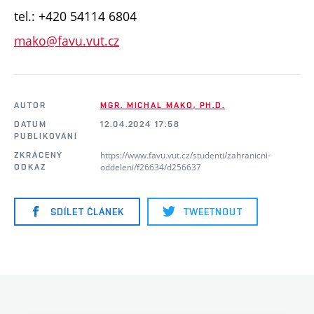
tel.: +420 54114 6804
mako@favu.vut.cz
AUTOR
MGR. MICHAL MAKO, PH.D.
DATUM
12.04.2024 17:58
PUBLIKOVÁNÍ
https://www.favu.vut.cz/studenti/zahranicni-
ZKRÁCENÝ
oddeleni/f26634/d256637
ODKAZ
SDÍLET ČLÁNEK
TWEETNOUT