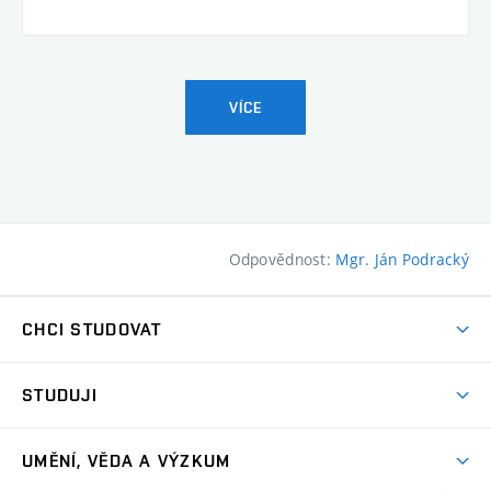
VÍCE
Odpovědnost:
Mgr. Ján Podracký
CHCI STUDOVAT
Pojďte na FaVU
STUDUJI
Nabídka ateliérů
Aktuality a výzvy
Přijímačky
UMĚNÍ, VĚDA A VÝZKUM
Studijní oddělení
Dny otevřených dveří